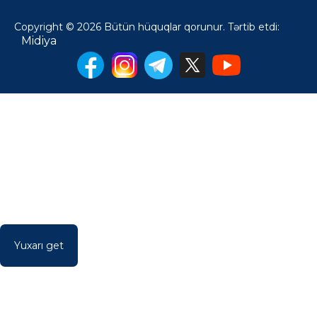
Copyright © 2026 Bütün hüquqlar qorunur. Tərtib etdi:
Midiya
Yuxarı get