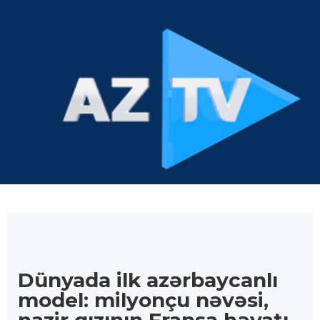
Dünyada ilk azərbaycanlı
model: milyonçu nəvəsi,
nazir qızının Fransa həyatı