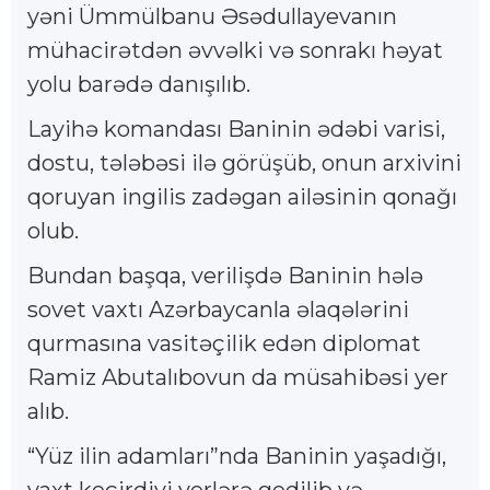
yəni Ümmülbanu Əsədullayevanın
mühacirətdən əvvəlki və sonrakı həyat
yolu barədə danışılıb.
Layihə komandası Baninin ədəbi varisi,
dostu, tələbəsi ilə görüşüb, onun arxivini
qoruyan ingilis zadəgan ailəsinin qonağı
olub.
Bundan başqa, verilişdə Baninin hələ
sovet vaxtı Azərbaycanla əlaqələrini
qurmasına vasitəçilik edən diplomat
Ramiz Abutalıbovun da müsahibəsi yer
alıb.
“Yüz ilin adamları”nda Baninin yaşadığı,
vaxt keçirdiyi yerlərə gedilib və