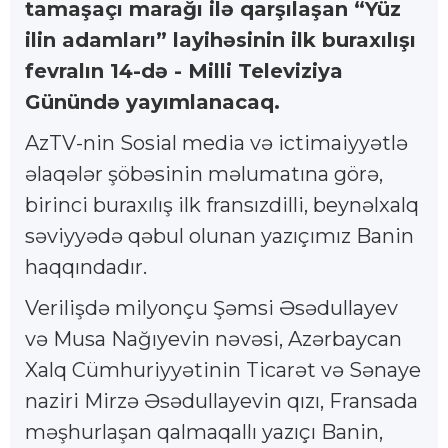
tamaşaçı marağı ilə qarşılaşan “Yüz
ilin adamları” layihəsinin ilk buraxılışı
fevralın 14-də - Milli Televiziya
Günündə yayımlanacaq.
AzTV-nin Sosial media və ictimaiyyətlə
əlaqələr şöbəsinin məlumatına görə,
birinci buraxılış ilk fransızdilli, beynəlxalq
səviyyədə qəbul olunan yazıçımız Banin
haqqındadır.
Verilişdə milyonçu Şəmsi Əsədullayev
və Musa Nağıyevin nəvəsi, Azərbaycan
Xalq Cümhuriyyətinin Ticarət və Sənaye
naziri Mirzə Əsədullayevin qızı, Fransada
məşhurlaşan qalmaqallı yazıçı Banin,