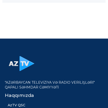
"AZƏRBAYCAN TELEVİZİYA VƏ RADİO VERİLİŞLƏRİ"
QAPALI SƏHMDAR CƏMİYYƏTİ
Haqqımızda
AzTV QSC