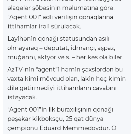
əlaqələr şöbəsinin məlumatına görə,
“Agent 001” adlı verilişin qonaqlarına
ittihamlar irəli sürüləcək.
Layihənin qonağı statusundan asılı
olmayaraq – deputat, idmançı, aşpaz,
müğənni, aktyor və s. – hər kəs ola bilər.
AzTV-nin “agent”i həmin şəxslərdən bu
vaxta kimi mövcud olan, lakin heç kimin
dilə gətirmədiyi ittihamların cavabını
istəyəcək.
“Agent 001”in ilk buraxılışının qonağı
peşəkar kikboksçu, 25 qat dünya
çempionu Eduard Məmmədovdur. O