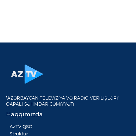
"AZƏRBAYCAN TELEVİZİYA VƏ RADİO VERİLİŞLƏRİ"
QAPALI SƏHMDAR CƏMİYYƏTİ
Haqqımızda
AzTV QSC
Struktur