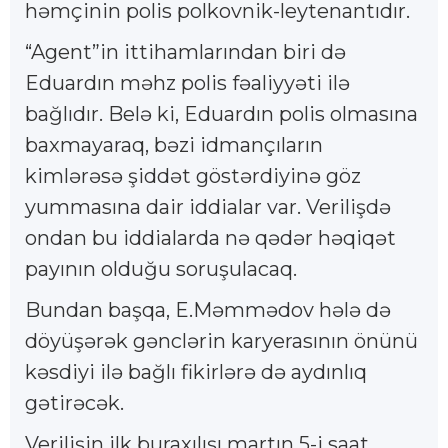
həmçinin polis polkovnik-leytenantıdır.
“Agent”in ittihamlarından biri də
Eduardın məhz polis fəaliyyəti ilə
bağlıdır. Belə ki, Eduardın polis olmasına
baxmayaraq, bəzi idmançıların
kimlərəsə şiddət göstərdiyinə göz
yummasına dair iddialar var. Verilişdə
ondan bu iddialarda nə qədər həqiqət
payının olduğu soruşulacaq.
Bundan başqa, E.Məmmədov hələ də
döyüşərək gənclərin karyerasının önünü
kəsdiyi ilə bağlı fikirlərə də aydınlıq
gətirəcək.
Verilişin ilk buraxılışı martın 5-i saat