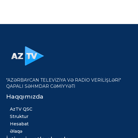
"AZƏRBAYCAN TELEVİZİYA VƏ RADİO VERİLİŞLƏRİ"
QAPALI SƏHMDAR CƏMİYYƏTİ
Haqqımızda
AzTV QSC
Struktur
Hesabat
Əlaqə