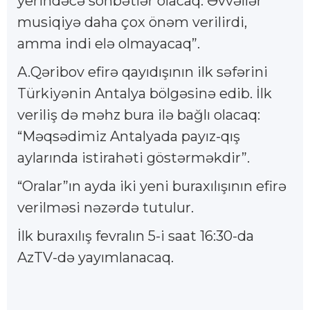
yerindəcə söhbətlər olacaq. Əvvəllər
musiqiyə daha çox önəm verilirdi,
amma indi elə olmayacaq”.
A.Qəribov efirə qayıdışının ilk səfərini
Türkiyənin Antalya bölgəsinə edib. İlk
veriliş də məhz bura ilə bağlı olacaq:
“Məqsədimiz Antalyada payız-qış
aylarında istirahəti göstərməkdir”.
“Oralar”ın ayda iki yeni buraxılışının efirə
verilməsi nəzərdə tutulur.
İlk buraxılış fevralın 5-i saat 16:30-da
AzTV-də yayımlanacaq.