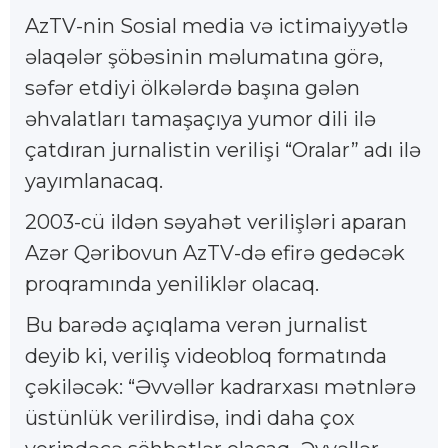
AzTV-nin Sosial media və ictimaiyyətlə
əlaqələr şöbəsinin məlumatına görə,
səfər etdiyi ölkələrdə başına gələn
əhvalatları tamaşaçıya yumor dili ilə
çatdıran jurnalistin verilişi “Oralar” adı ilə
yayımlanacaq.
2003-cü ildən səyahət verilişləri aparan
Azər Qəribovun AzTV-də efirə gedəcək
proqramında yeniliklər olacaq.
Bu barədə açıqlama verən jurnalist
deyib ki, veriliş videobloq formatında
çəkiləcək: “Əvvəllər kadrarxası mətnlərə
üstünlük verilirdisə, indi daha çox