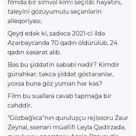
filmdə bir simvol kimi seçilib: həyatını,
taleyini gözüyumulu seçənlərin
alleqoriyası.
Qeyd edək ki, sadəcə 2021-ci ildə
Azərbaycanda 70 qadın öldürülüb, 24
qadın xəsarət alıb.
Bəs bu şiddətin səbəbi nədir? Kimdir
günahkar: təkcə şiddət göstərənlər,
yoxsa buna göz yuman hər kəs?
Film bu suallara cavab tapmağa bir
cəhddir.
“Gözbağlıca”nın quruluşçu rejissoru Zaur
Zeynal, ssenari müəllifi Leyla Qədirzadə,