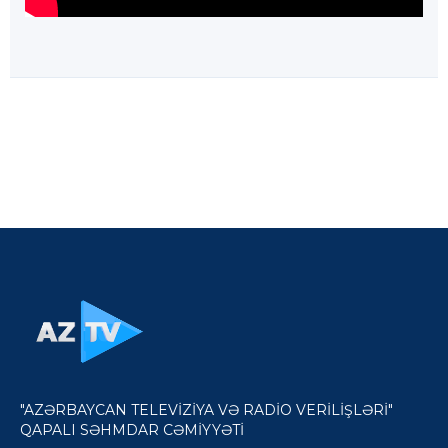
"AZƏRBAYCAN TELEVİZİYA VƏ RADİO VERİLİŞLƏRİ"
QAPALI SƏHMDAR CƏMİYYƏTİ