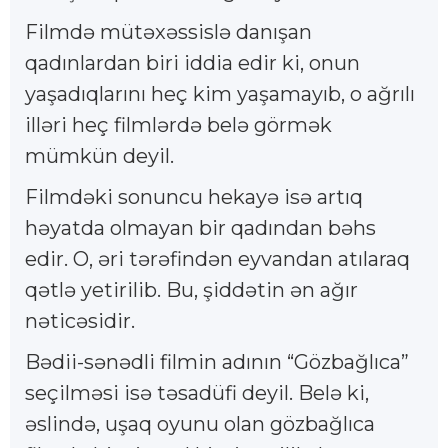
Filmdə mütəxəssislə danışan
qadınlardan biri iddia edir ki, onun
yaşadıqlarını heç kim yaşamayıb, o ağrılı
illəri heç filmlərdə belə görmək
mümkün deyil.
Filmdəki sonuncu hekayə isə artıq
həyatda olmayan bir qadından bəhs
edir. O, əri tərəfindən eyvandan atılaraq
qətlə yetirilib. Bu, şiddətin ən ağır
nəticəsidir.
Bədii-sənədli filmin adının “Gözbağlıca”
seçilməsi isə təsadüfi deyil. Belə ki,
əslində, uşaq oyunu olan gözbağlıca