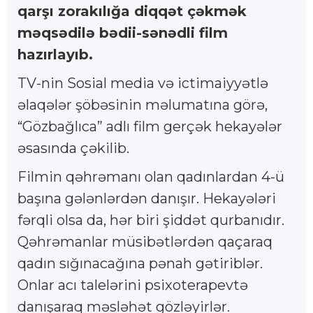
qarşı zorakılığa diqqət çəkmək
məqsədilə bədii-sənədli film
hazırlayıb.
TV-nin Sosial media və ictimaiyyətlə
əlaqələr şöbəsinin məlumatına görə,
“Gözbağlıca” adlı film gerçək hekayələr
əsasında çəkilib.
Filmin qəhrəmanı olan qadınlardan 4-ü
başına gələnlərdən danışır. Hekayələri
fərqli olsa da, hər biri şiddət qurbanıdır.
Qəhrəmanlar müsibətlərdən qaçaraq
qadın sığınacağına pənah gətiriblər.
Onlar acı talelərini psixoterapevtə
danışaraq məsləhət gözləyirlər.