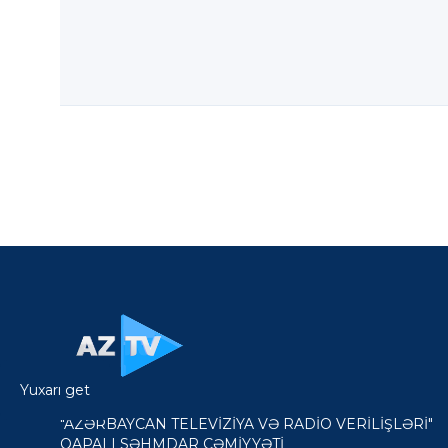
Yuxarı get
"AZƏRBAYCAN TELEVİZİYA VƏ RADİO VERİLİŞLƏRİ"
QAPALI SƏHMDAR CƏMİYYƏTİ