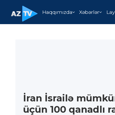
Haqqımızda
Xəbərlər
Lay
İran İsrailə mümk
üçün 100 qanadlı r