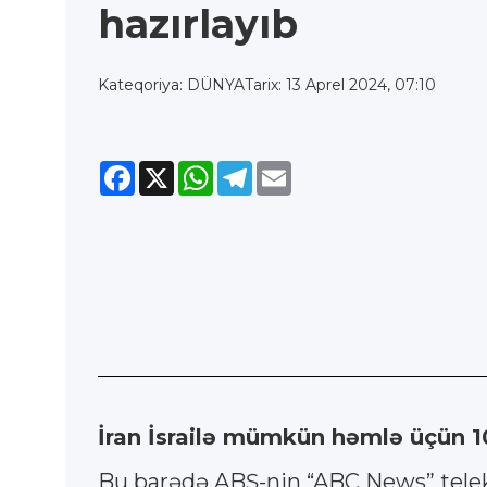
hazırlayıb
Kateqoriya: DÜNYA
Tarix: 13 Aprel 2024, 07:10
Facebook
X
WhatsApp
Telegram
Email
İran İsrailə mümkün həmlə üçün 10
Bu barədə ABŞ-nin “ABC News” telekan