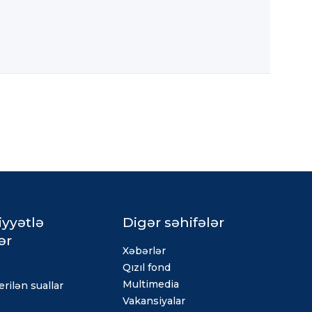
iyyətlə
Digər səhifələr
ər
Xəbərlər
Qızıl fond
Multimedia
rilən suallar
Vakansiyalar