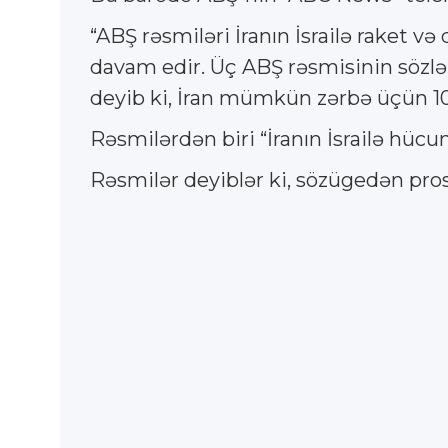
“ABŞ rəsmiləri İranın İsrailə raket v
davam edir. Üç ABŞ rəsmisinin sözlə
deyib ki, İran mümkün zərbə üçün 100
Rəsmilərdən biri “İranın İsrailə hücu
Rəsmilər deyiblər ki, sözügedən pros