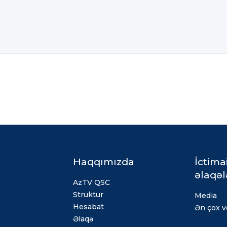
Haqqımızda
İctima
əlaqəl
AzTV QSC
Struktur
Media
Hesabat
Ən çox ve
Əlaqə