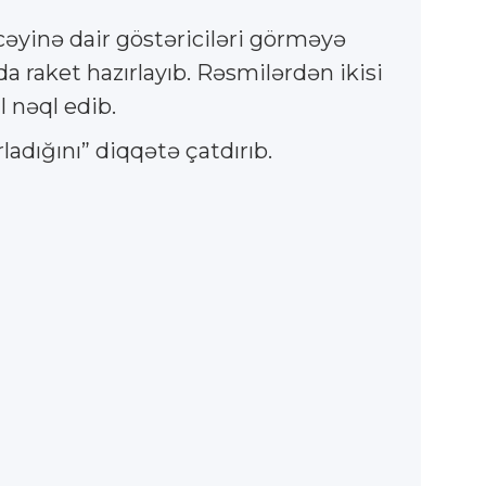
əcəyinə dair göstəriciləri görməyə
 raket hazırlayıb. Rəsmilərdən ikisi
l nəql edib.
ladığını” diqqətə çatdırıb.