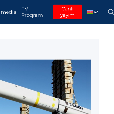
TV
Canlı
imedia
AZ
Proqram
yayım