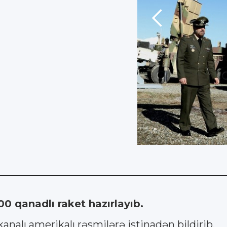
0 qanadlı raket hazırlayıb.
alı amerikalı rəsmilərə istinadən bildirib.