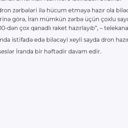
ə dron zərbələri ilə hücum etməyə hazır ola bil
rinə görə, İran mümkün zərbə üçün çoxlu sayda
-dən çox qanadlı raket hazırlayıb”, – telekana
mda istifadə edə biləcəyi xeyli sayda dron hazır
eslər İranda bir həftədir davam edir.