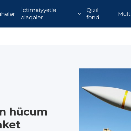
İctimaiyyətlə
Qızıl
ihələr
Mult
əlaqələr
fond
ün hücum
aket