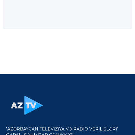
"AZƏRBAYCAN TELEVİZİYA VƏ RADİO VERİLİŞLƏRİ"