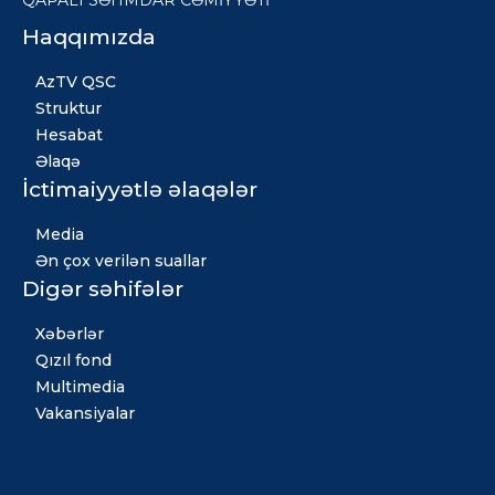
QAPALI SƏHMDAR CƏMİYYƏTİ
Haqqımızda
AzTV QSC
Struktur
Hesabat
Əlaqə
İctimaiyyətlə əlaqələr
Media
Ən çox verilən suallar
Digər səhifələr
Xəbərlər
Qızıl fond
Multimedia
Vakansiyalar