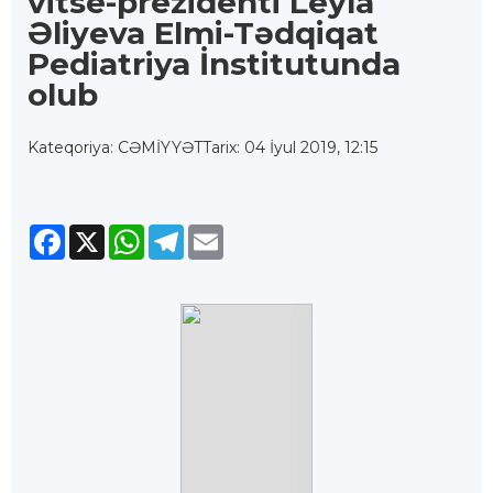
vitse-prezidenti Leyla
Əliyeva Elmi-Tədqiqat
Pediatriya İnstitutunda
olub
Kateqoriya: CƏMİYYƏT
Tarix: 04 İyul 2019, 12:15
Facebook
X
WhatsApp
Telegram
Email