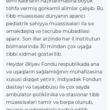
elmi kadrların hazırlanmasına böyük
töhfə vermiş görkəmli alimlər çalışıb. Bu
tibb müəssisəsi dünyanın aparıcı
pediatrik səhiyyə müəssisələri ilə sıx
əməkdaşlıq və təcrübə mübadiləsi
aparır. Son illər ərzində hər il institutun
bölmələrində 30 mindən çox uşağa
tibbi xidmət göstərilib.
Heydər Əliyev Fondu respublikada ana
və uşaqların sağlamlığının mühafizəsinə
xüsusi diqqət yetirir. İndiyədək Fondun
dəstəyi və təşəbbüsü ilə çox sayda
ambulator-poliklinika və stasionar tibb
müəssisələri təmir və bərpa olunub,
müasir avadanlıqlarla təchiz edilib.