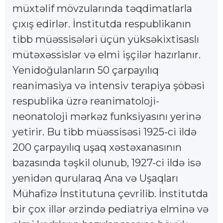
müxtəlif mövzularında təqdimatlarla
çıxış edirlər. İnstitutda respublikanın
tibb müəssisələri üçün yüksəkixtisaslı
mütəxəssislər və elmi işçilər hazırlanır.
Yenidoğulanların 50 çarpayılıq
reanimasiya və intensiv terapiya şöbəsi
respublika üzrə reanimatoloji-
neonatoloji mərkəz funksiyasını yerinə
yetirir. Bu tibb müəssisəsi 1925-ci ildə
200 çarpayılıq uşaq xəstəxanasının
bazasında təşkil olunub, 1927-ci ildə isə
yenidən qurularaq Ana və Uşaqları
Mühafizə İnstitutuna çevrilib. İnstitutda
bir çox illər ərzində pediatriya elminə və