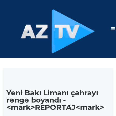
Yeni Bakı Limanı çəhrayı
rəngə boyandı -
<mark>REPORTAJ<mark>