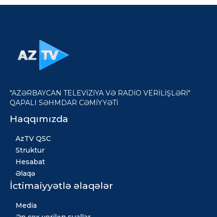
"AZƏRBAYCAN TELEVİZİYA VƏ RADİO VERİLİŞLƏRİ"
QAPALI SƏHMDAR CƏMİYYƏTİ
Haqqımızda
AzTV QSC
Struktur
Hesabat
Əlaqə
İctimaiyyətlə əlaqələr
Media