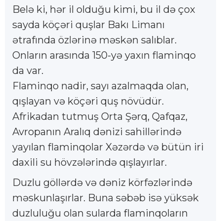
Belə ki, hər il olduğu kimi, bu il də çox
sayda köçəri quşlar Bakı Limanı
ətrafında özlərinə məskən salıblar.
Onların arasında 150-yə yaxın flaminqo
da var.
Flaminqo nadir, sayı azalmaqda olan,
qışlayan və köçəri quş növüdür.
Afrikadan tutmuş Orta Şərq, Qafqaz,
Avropanın Aralıq dənizi sahillərində
yayılan flaminqolar Xəzərdə və bütün iri
daxili su hövzələrində qışlayırlar.
Duzlu göllərdə və dəniz körfəzlərində
məskunlaşırlar. Buna səbəb isə yüksək
duzluluğu olan sularda flaminqoların