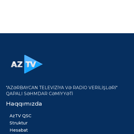
"AZƏRBAYCAN TELEVİZİYA VƏ RADİO VERİLİŞLƏRİ"
QAPALI SƏHMDAR CƏMİYYƏTİ
Haqqımızda
AzTV QSC
Struktur
Hesabat