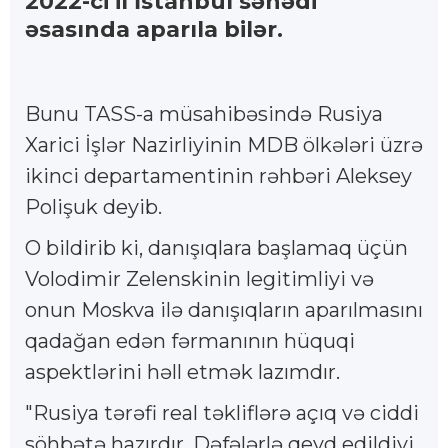
2022-ci il İstanbul sənədi
əsasında aparıla bilər.
Bunu TASS-a müsahibəsində Rusiya
Xarici İşlər Nazirliyinin MDB ölkələri üzrə
ikinci departamentinin rəhbəri Aleksey
Polişuk deyib.
O bildirib ki, danışıqlara başlamaq üçün
Volodimir Zelenskinin legitimliyi və
onun Moskva ilə danışıqların aparılmasını
qadağan edən fərmanının hüquqi
aspektlərini həll etmək lazımdır.
"Rusiya tərəfi real təkliflərə açıq və ciddi
söhbətə hazırdır. Dəfələrlə qeyd edildiyi