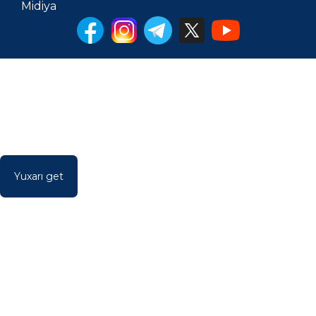
Midiya
Yuxarı get