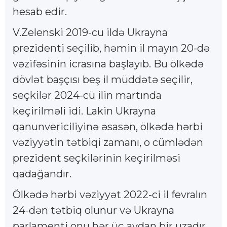
hesab edir.
V.Zelenski 2019-cu ildə Ukrayna
prezidenti seçilib, həmin il mayın 20-də
vəzifəsinin icrasına başlayıb. Bu ölkədə
dövlət başçısı beş il müddətə seçilir,
seçkilər 2024-cü ilin martında
keçirilməli idi. Lakin Ukrayna
qanunvericiliyinə əsasən, ölkədə hərbi
vəziyyətin tətbiqi zamanı, o cümlədən
prezident seçkilərinin keçirilməsi
qadağandır.
Ölkədə hərbi vəziyyət 2022-ci il fevralın
24-dən tətbiq olunur və Ukrayna
parlamenti onu hər üç aydan bir uzadır.