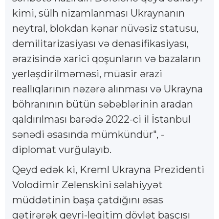
kimi, sülh nizamlanması Ukraynanın
neytral, blokdan kənar nüvəsiz statusu,
demilitarizasiyası və denasifikasiyası,
ərazisində xarici qoşunların və bazaların
yerləşdirilməməsi, müasir ərazi
reallıqlarının nəzərə alınması və Ukrayna
böhranının bütün səbəblərinin aradan
qaldırılması barədə 2022-ci il İstanbul
sənədi əsasında mümkündür", -
diplomat vurğulayıb.
Qeyd edək ki, Kreml Ukrayna Prezidenti
Volodimir Zelenskini səlahiyyət
müddətinin başa çatdığını əsas
gətirərək qeyri-legitim dövlət başçısı