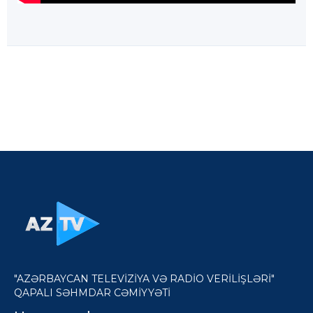
"AZƏRBAYCAN TELEVİZİYA VƏ RADİO VERİLİŞLƏRİ"
QAPALI SƏHMDAR CƏMİYYƏTİ