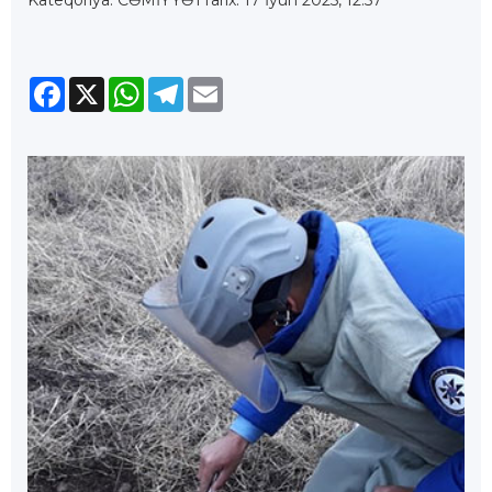
Kateqoriya: CƏMİYYƏT
Tarix: 17 İyun 2025, 12:57
Facebook
X
WhatsApp
Telegram
Email