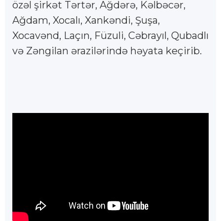
özəl şirkət Tərtər, Ağdərə, Kəlbəcər,
Ağdam, Xocalı, Xankəndi, Şuşa,
Xocavənd, Laçın, Füzuli, Cəbrayıl, Qubadlı
və Zəngilan ərazilərində həyata keçirib.