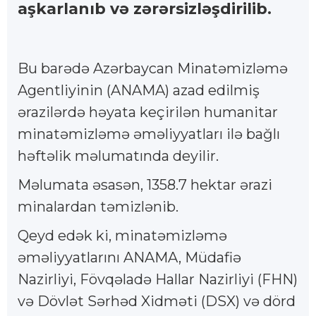
aşkarlanıb və zərərsizləşdirilib.
Bu barədə Azərbaycan Minatəmizləmə
Agentliyinin (ANAMA) azad edilmiş
ərazilərdə həyata keçirilən humanitar
minatəmizləmə əməliyyatları ilə bağlı
həftəlik məlumatında deyilir.
Məlumata əsasən, 1358.7 hektar ərazi
minalardan təmizlənib.
Qeyd edək ki, minatəmizləmə
əməliyyatlarını ANAMA, Müdafiə
Nazirliyi, Fövqəladə Hallar Nazirliyi (FHN)
və Dövlət Sərhəd Xidməti (DSX) və dörd