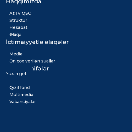
Haqqımızda
AzTV QSC
Struktur
Hesabat
Əlaqə
İctimaiyyətlə əlaqələr
Media
Ən çox verilən suallar
Digər səhifələr
Yuxarı get
Xəbərlər
Qızıl fond
Multimedia
Vakansiyalar