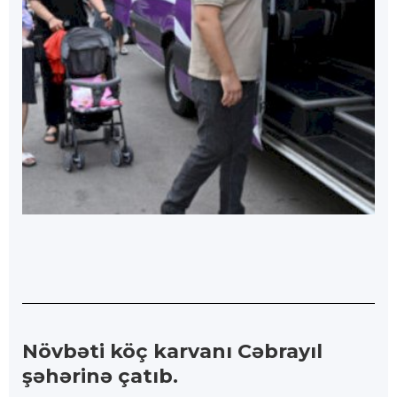
Növbəti köç karvanı Cəbrayıl
şəhərinə çatıb.