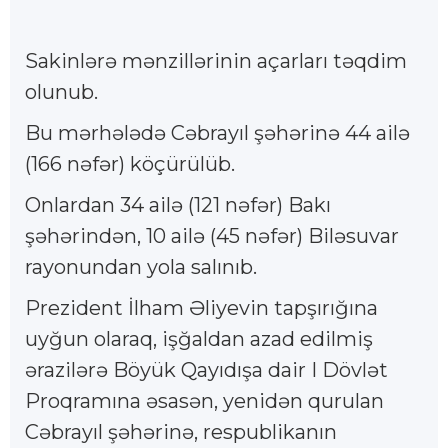
Sakinlərə mənzillərinin açarları təqdim
olunub.
Bu mərhələdə Cəbrayıl şəhərinə 44 ailə
(166 nəfər) köçürülüb.
Onlardan 34 ailə (121 nəfər) Bakı
şəhərindən, 10 ailə (45 nəfər) Biləsuvar
rayonundan yola salınıb.
Prezident İlham Əliyevin tapşırığına
uyğun olaraq, işğaldan azad edilmiş
ərazilərə Böyük Qayıdışa dair I Dövlət
Proqramına əsasən, yenidən qurulan
Cəbrayıl şəhərinə, respublikanın