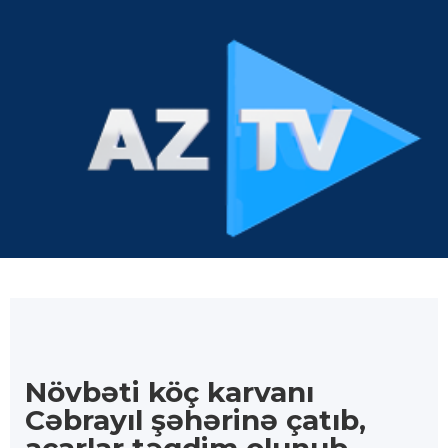
Növbəti köç karvanı
Cəbrayıl şəhərinə çatıb,
açarlar təqdim olunub