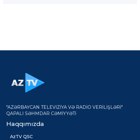
"AZƏRBAYCAN TELEVİZİYA VƏ RADİO VERİLİŞLƏRİ"
QAPALI SƏHMDAR CƏMİYYƏTİ
Haqqımızda
AzTV QSC