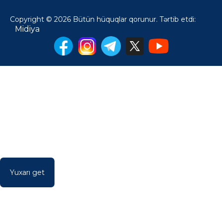
Copyright © 2026 Bütün hüquqlar qorunur. Tərtib etdi:
Midiya
Yuxarı get