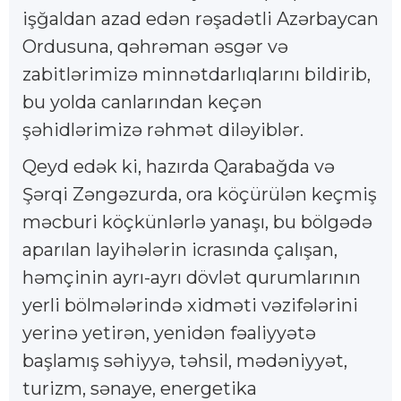
işğaldan azad edən rəşadətli Azərbaycan
Ordusuna, qəhrəman əsgər və
zabitlərimizə minnətdarlıqlarını bildirib,
bu yolda canlarından keçən
şəhidlərimizə rəhmət diləyiblər.
Qeyd edək ki, hazırda Qarabağda və
Şərqi Zəngəzurda, ora köçürülən keçmiş
məcburi köçkünlərlə yanaşı, bu bölgədə
aparılan layihələrin icrasında çalışan,
həmçinin ayrı-ayrı dövlət qurumlarının
yerli bölmələrində xidməti vəzifələrini
yerinə yetirən, yenidən fəaliyyətə
başlamış səhiyyə, təhsil, mədəniyyət,
turizm, sənaye, energetika