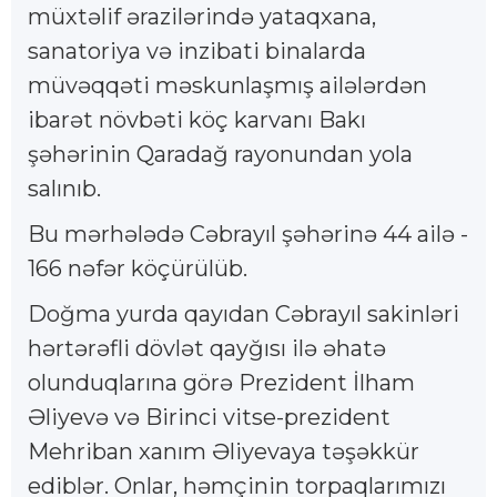
müxtəlif ərazilərində yataqxana,
sanatoriya və inzibati binalarda
müvəqqəti məskunlaşmış ailələrdən
ibarət növbəti köç karvanı Bakı
şəhərinin Qaradağ rayonundan yola
salınıb.
Bu mərhələdə Cəbrayıl şəhərinə 44 ailə -
166 nəfər köçürülüb.
Doğma yurda qayıdan Cəbrayıl sakinləri
hərtərəfli dövlət qayğısı ilə əhatə
olunduqlarına görə Prezident İlham
Əliyevə və Birinci vitse-prezident
Mehriban xanım Əliyevaya təşəkkür
ediblər. Onlar, həmçinin torpaqlarımızı