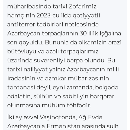
müharibəsində tarixi Zəfərimiz,
həmçinin 2023-cü ildə qətiyyətli
antiterror tədbirləri nəticəsində
Azərbaycan torpaqlarının 30 illik işğalına
son qoyuldu. Bununla da ölkəmizin ərazi
bütövlüyü və əzəli torpaqlarımız
üzərində suverenliyi bərpa olundu. Bu
tarixi nailiyyət yalnız Azərbaycanın milli
iradəsinin və əzmkar mübarizəsinin
təntənəsi deyil, eyni zamanda, bölgədə
ədalətin, sülhün və sabitliyin bərqərar
olunmasına mühüm töhfədir.
İki ay əvvəl Vaşinqtonda, Ağ Evdə
Azərbaycanla Ermənistan arasında sülh