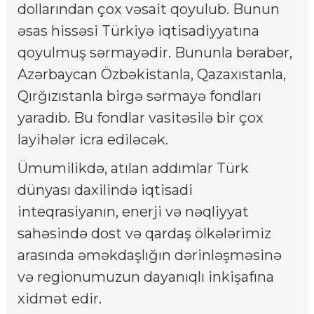
dollarından çox vəsait qoyulub. Bunun
əsas hissəsi Türkiyə iqtisadiyyatına
qoyulmuş sərmayədir. Bununla bərabər,
Azərbaycan Özbəkistanla, Qazaxıstanla,
Qırğızıstanla birgə sərmayə fondları
yaradıb. Bu fondlar vasitəsilə bir çox
layihələr icra ediləcək.
Ümumilikdə, atılan addımlar Türk
dünyası daxilində iqtisadi
inteqrasiyanın, enerji və nəqliyyat
sahəsində dost və qardaş ölkələrimiz
arasında əməkdaşlığın dərinləşməsinə
və regionumuzun dayanıqlı inkişafına
xidmət edir.