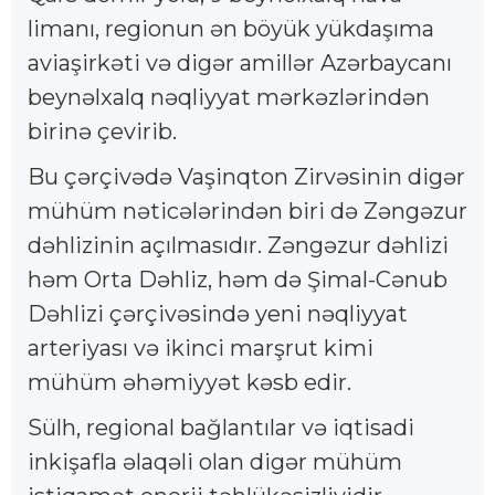
limanı, regionun ən böyük yükdaşıma
aviaşirkəti və digər amillər Azərbaycanı
beynəlxalq nəqliyyat mərkəzlərindən
birinə çevirib.
Bu çərçivədə Vaşinqton Zirvəsinin digər
mühüm nəticələrindən biri də Zəngəzur
dəhlizinin açılmasıdır. Zəngəzur dəhlizi
həm Orta Dəhliz, həm də Şimal-Cənub
Dəhlizi çərçivəsində yeni nəqliyyat
arteriyası və ikinci marşrut kimi
mühüm əhəmiyyət kəsb edir.
Sülh, regional bağlantılar və iqtisadi
inkişafla əlaqəli olan digər mühüm