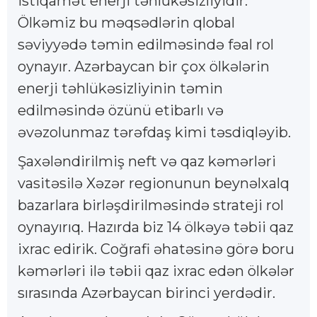
istiqamət enerji təhlükəsizliyidir.
Ölkəmiz bu məqsədlərin qlobal
səviyyədə təmin edilməsində fəal rol
oynayır. Azərbaycan bir çox ölkələrin
enerji təhlükəsizliyinin təmin
edilməsində özünü etibarlı və
əvəzolunmaz tərəfdaş kimi təsdiqləyib.
Şaxələndirilmiş neft və qaz kəmərləri
vasitəsilə Xəzər regionunun beynəlxalq
bazarlara birləşdirilməsində strateji rol
oynayırıq. Hazırda biz 14 ölkəyə təbii qaz
ixrac edirik. Coğrafi əhatəsinə görə boru
kəmərləri ilə təbii qaz ixrac edən ölkələr
sırasında Azərbaycan birinci yerdədir.