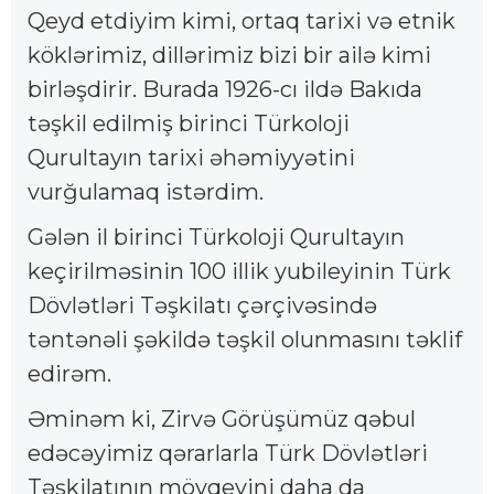
Qeyd etdiyim kimi, ortaq tarixi və etnik
köklərimiz, dillərimiz bizi bir ailə kimi
birləşdirir. Burada 1926-cı ildə Bakıda
təşkil edilmiş birinci Türkoloji
Qurultayın tarixi əhəmiyyətini
vurğulamaq istərdim.
Gələn il birinci Türkoloji Qurultayın
keçirilməsinin 100 illik yubileyinin Türk
Dövlətləri Təşkilatı çərçivəsində
təntənəli şəkildə təşkil olunmasını təklif
edirəm.
Əminəm ki, Zirvə Görüşümüz qəbul
edəcəyimiz qərarlarla Türk Dövlətləri
Təşkilatının mövqeyini daha da