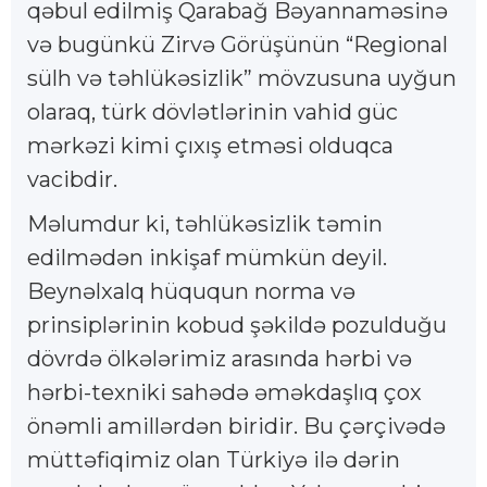
qəbul edilmiş Qarabağ Bəyannaməsinə
və bugünkü Zirvə Görüşünün “Regional
sülh və təhlükəsizlik” mövzusuna uyğun
olaraq, türk dövlətlərinin vahid güc
mərkəzi kimi çıxış etməsi olduqca
vacibdir.
Məlumdur ki, təhlükəsizlik təmin
edilmədən inkişaf mümkün deyil.
Beynəlxalq hüququn norma və
prinsiplərinin kobud şəkildə pozulduğu
dövrdə ölkələrimiz arasında hərbi və
hərbi-texniki sahədə əməkdaşlıq çox
önəmli amillərdən biridir. Bu çərçivədə
müttəfiqimiz olan Türkiyə ilə dərin