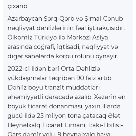
çıxarıb.
Azərbaycan Şərq-Qərb və Şimal-Cənub
nəqliyyat dəhlizlərinin fəal iştirakçısıdır.
Ölkəmiz Türkiyə ilə Mərkəzi Asiya
arasında coğrafi, iqtisadi, nəqliyyat və
digər sahələrdə körpü rolunu oynayır.
2022-ci ildən bəri Orta Dəhlizlə
yükdaşımalar təqribən 90 faiz artıb.
Dəhliz boyu tranzit müddətləri
əhəmiyyətli dərəcədə azalıb. Xəzərin ən
böyük ticarət donanması, yaxın illərdə
gücü ildə 25 milyon tona çatacaq Ələt
Beynəlxalq Ticarət Limanı, Bakı-Tbilisi-
Qars dəmir yolu, 9 beynəlxalq hava