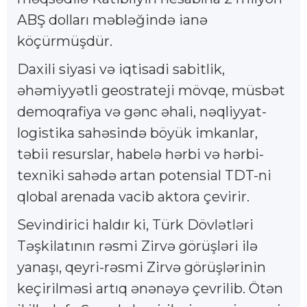
ABŞ dolları məbləğində ianə
köçürmüşdür.
Daxili siyasi və iqtisadi sabitlik,
əhəmiyyətli geostrateji mövqe, müsbət
demoqrafiya və gənc əhali, nəqliyyat-
logistika sahəsində böyük imkanlar,
təbii resurslar, habelə hərbi və hərbi-
texniki sahədə artan potensial TDT-ni
qlobal arenada vacib aktora çevirir.
Sevindirici haldır ki, Türk Dövlətləri
Təşkilatının rəsmi Zirvə görüşləri ilə
yanaşı, qeyri-rəsmi Zirvə görüşlərinin
keçirilməsi artıq ənənəyə çevrilib. Ötən