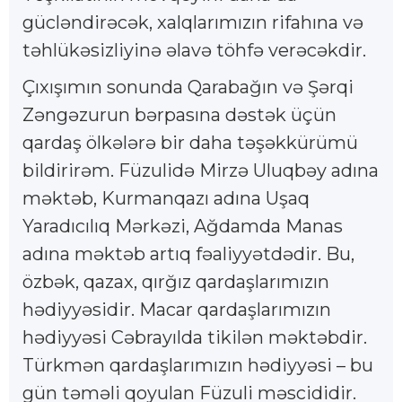
gücləndirəcək, xalqlarımızın rifahına və
təhlükəsizliyinə əlavə töhfə verəcəkdir.
Çıxışımın sonunda Qarabağın və Şərqi
Zəngəzurun bərpasına dəstək üçün
qardaş ölkələrə bir daha təşəkkürümü
bildirirəm. Füzulidə Mirzə Uluqbəy adına
məktəb, Kurmanqazı adına Uşaq
Yaradıcılıq Mərkəzi, Ağdamda Manas
adına məktəb artıq fəaliyyətdədir. Bu,
özbək, qazax, qırğız qardaşlarımızın
hədiyyəsidir. Macar qardaşlarımızın
hədiyyəsi Cəbrayılda tikilən məktəbdir.
Türkmən qardaşlarımızın hədiyyəsi – bu
gün təməli qoyulan Füzuli məscididir.