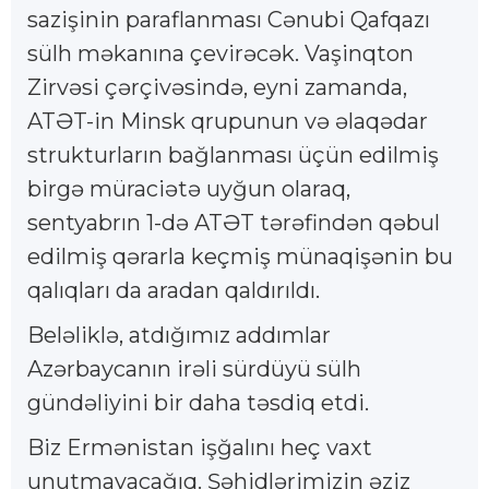
sazişinin paraflanması Cənubi Qafqazı
sülh məkanına çevirəcək. Vaşinqton
Zirvəsi çərçivəsində, eyni zamanda,
ATƏT-in Minsk qrupunun və əlaqədar
strukturların bağlanması üçün edilmiş
birgə müraciətə uyğun olaraq,
sentyabrın 1-də ATƏT tərəfindən qəbul
edilmiş qərarla keçmiş münaqişənin bu
qalıqları da aradan qaldırıldı.
Beləliklə, atdığımız addımlar
Azərbaycanın irəli sürdüyü sülh
gündəliyini bir daha təsdiq etdi.
Biz Ermənistan işğalını heç vaxt
unutmayacağıq. Şəhidlərimizin əziz