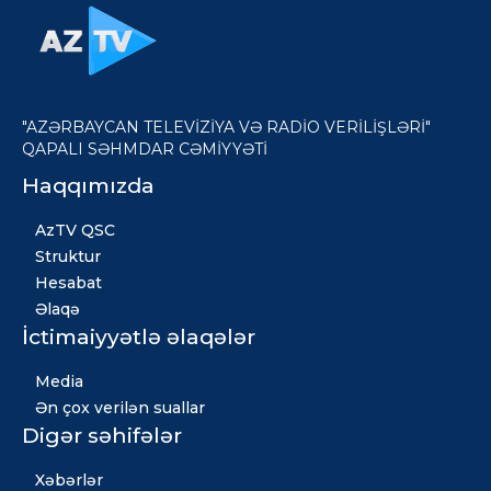
"AZƏRBAYCAN TELEVİZİYA VƏ RADİO VERİLİŞLƏRİ"
QAPALI SƏHMDAR CƏMİYYƏTİ
Haqqımızda
AzTV QSC
Struktur
Hesabat
Əlaqə
İctimaiyyətlə əlaqələr
Media
Ən çox verilən suallar
Digər səhifələr
Xəbərlər