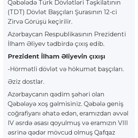
Qəbələdə Türk Dövlətləri Təşkilatının
(TDT) Dövlət Başçıları Şurasının 12-ci
Zirvə Görüşü keçirilir.
Azərbaycan Respublikasının Prezidenti
İlham Əliyev tədbirdə çıxış edib.
Prezident İlham Əliyevin çıxışı
-Hörmətli dövlət və hökumət başçıları.
Əziz dostlar.
Azərbaycanın qədim şəhəri olan
Qəbələyə xoş gəlmisiniz. Qəbələ geniş
coğrafiyanı əhatə edən, eramızdan əvvəl
IV əsrdə əsası qoyulmuş və eramızın VIII
əsrinə qədər mövcud olmuş Qafqaz