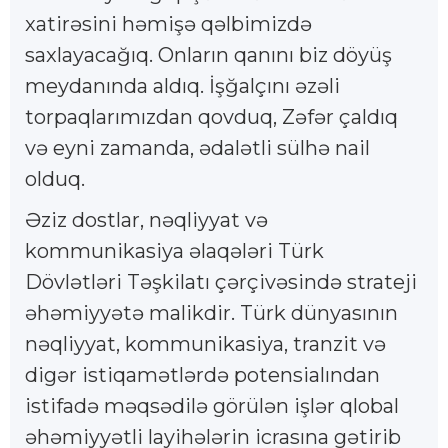
xatirəsini həmişə qəlbimizdə
saxlayacağıq. Onların qanını biz döyüş
meydanında aldıq. İşğalçını əzəli
torpaqlarımızdan qovduq, Zəfər çaldıq
və eyni zamanda, ədalətli sülhə nail
olduq.
Əziz dostlar, nəqliyyat və
kommunikasiya əlaqələri Türk
Dövlətləri Təşkilatı çərçivəsində strateji
əhəmiyyətə malikdir. Türk dünyasının
nəqliyyat, kommunikasiya, tranzit və
digər istiqamətlərdə potensialından
istifadə məqsədilə görülən işlər qlobal
əhəmiyyətli layihələrin icrasına gətirib