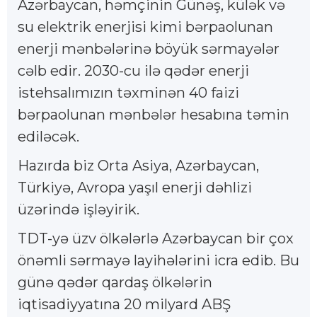
Azərbaycan, həmçinin Günəş, külək və
su elektrik enerjisi kimi bərpaolunan
enerji mənbələrinə böyük sərmayələr
cəlb edir. 2030-cu ilə qədər enerji
istehsalımızın təxminən 40 faizi
bərpaolunan mənbələr hesabına təmin
ediləcək.
Hazırda biz Orta Asiya, Azərbaycan,
Türkiyə, Avropa yaşıl enerji dəhlizi
üzərində işləyirik.
TDT-yə üzv ölkələrlə Azərbaycan bir çox
önəmli sərmayə layihələrini icra edib. Bu
günə qədər qardaş ölkələrin
iqtisadiyyatına 20 milyard ABŞ