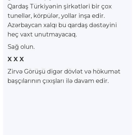
Qardaş Türkiyənin şirkətləri bir çox
tunellər, körpülər, yollar inşa edir.
Azərbaycan xalqı bu qardaş dəstəyini
heç vaxt unutmayacaq.
Sağ olun.
X X X
Zirvə Görüşü digər dövlət və hökumət
başçılarının çıxışları ilə davam edir.