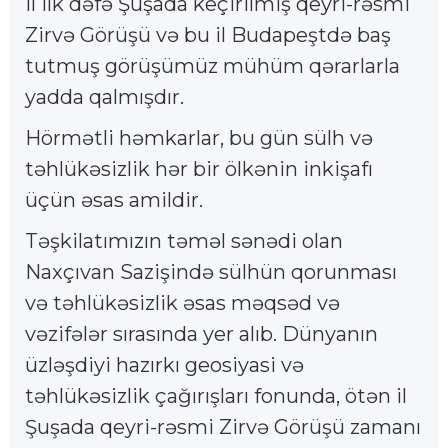
il ilk dəfə Şuşada keçirilmiş qeyri-rəsmi
Zirvə Görüşü və bu il Budapeştdə baş
tutmuş görüşümüz mühüm qərarlarla
yadda qalmışdır.
Hörmətli həmkarlar, bu gün sülh və
təhlükəsizlik hər bir ölkənin inkişafı
üçün əsas amildir.
Təşkilatımızın təməl sənədi olan
Naxçıvan Sazişində sülhün qorunması
və təhlükəsizlik əsas məqsəd və
vəzifələr sırasında yer alıb. Dünyanın
üzləşdiyi hazırkı geosiyasi və
təhlükəsizlik çağırışları fonunda, ötən il
Şuşada qeyri-rəsmi Zirvə Görüşü zamanı