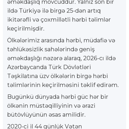
əməkdaşlıq mövcuddur. Yalnız son bir
ildə Türkiyə ilə birgə 25-dən artıq
ikitərəfli və çoxmillətli hərbi təlimlər
keçirilmişdir.
Ölkələrimiz arasında hərbi, müdafiə və
təhlükəsizlik sahələrində geniş
əməkdaşlığı nəzərə alaraq, 2026-cı ildə
Azərbaycanda Türk Dövlətləri
Təşkilatına üzv ölkələrin birgə hərbi
təlimlərinin keçirilməsini təklif edirəm.
Bugünkü dünyada hərbi güc hər bir
ölkənin müstəqilliyinin və ərazi
bütövlüyünün əsas amilidir.
2020-ci il 44 günlük Vətən