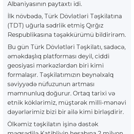
Albaniyasının paytaxtı idi.
İlk növbədə, Türk Dövlətləri Təşkilatına
(TDT) uğurla sədrlik etmiş Qırğız
Respublikasına təşəkkürümü bildirirəm.
Bu gün Türk Dövlətləri Təşkilatı, sadəcə,
əməkdaşlıq platforması deyil, ciddi
geosiyasi mərkəzlərdən biri kimi
formalaşır. Təşkilatımızın beynəlxalq
səviyyədə nüfuzunun artması
məmnunluq doğurur. Ortaq tarixi və
etnik köklərimiz, müştərək milli-mənəvi
dəyərlərimiz bizi bir ailə kimi birləşdirir.
Ölkəmiz təşkilatın işinə dəstək
məqsədilə Katibliyin hesabına 2 milyon