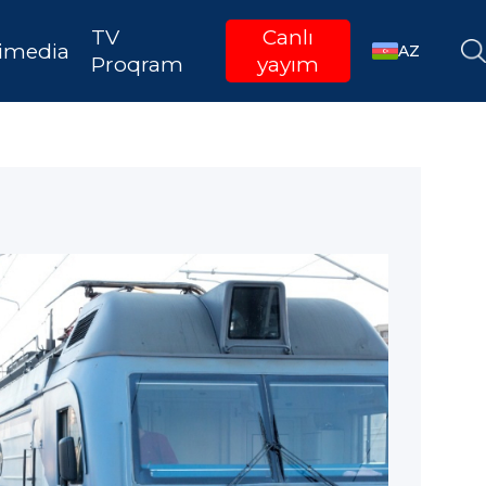
TV
Canlı
imedia
AZ
Proqram
yayım