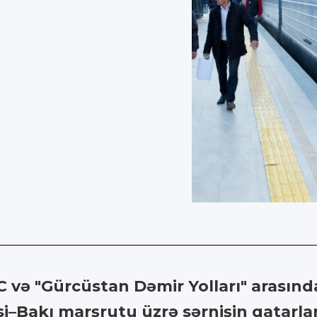
C və "Gürcüstan Dəmir Yolları" arasınd
si–Bakı marşrutu üzrə sərnişin qatarla