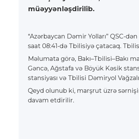
müəyyənləşdirilib.
“Azərbaycan Dəmir Yolları” QSC-dən b
saat 08:41-də Tbilisiyə çatacaq. Tbil
Məlumata görə, Bakı–Tbilisi–Bakı mar
Gəncə, Ağstafa və Böyük Kəsik stans
stansiyası və Tbilisi Dəmiryol Vağz
Qeyd olunub ki, marşrut üzrə sərnişin
davam etdirilir.