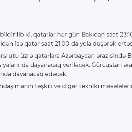
ildirilib ki, qatarlar hər gün Bakıdan saat 23
isidən isə qatar saat 21:00-da yola düşərək ert
şrutu üzrə qatarlara Azərbaycan ərazisində Bak
iyalarında dayanacaq veriləcək. Gürcüstan əra
alında dayanacaq edəcək.
daşımanın təşkili və digər texniki məsələlərlə