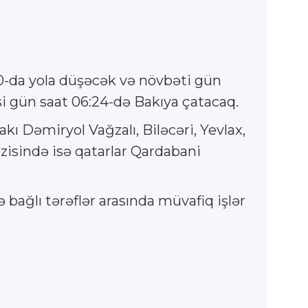
:10-da yola düşəcək və növbəti gün
əsi gün saat 06:24-də Bakıya çatacaq.
ı Dəmiryol Vağzalı, Biləcəri, Yevlax,
zisində isə qatarlar Qardabani
 bağlı tərəflər arasında müvafiq işlər