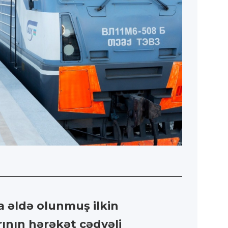
a əldə olunmuş ilkin
rının hərəkət cədvəli