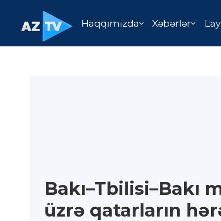
Haqqımızda
Xəbərlər
Lay
Bakı–Tbilisi–Bakı 
üzrə qatarların hə