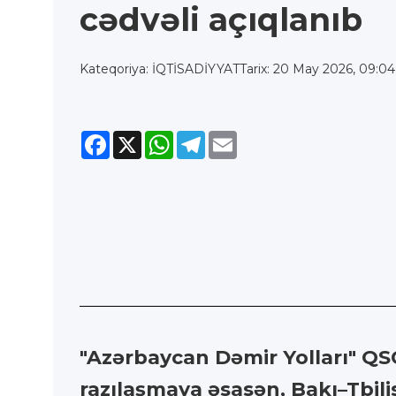
cədvəli açıqlanıb
Kateqoriya: İQTİSADİYYAT
Tarix: 20 May 2026, 09:04
Facebook
X
WhatsApp
Telegram
Email
"Azərbaycan Dəmir Yolları" QS
razılaşmaya əsasən, Bakı–Tbili