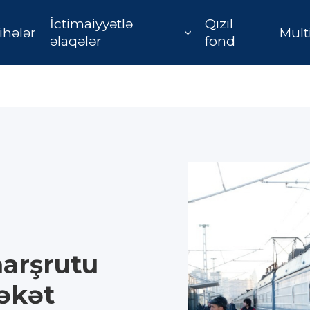
İctimaiyyətlə
Qızıl
ihələr
Mult
əlaqələr
fond
marşrutu
rəkət