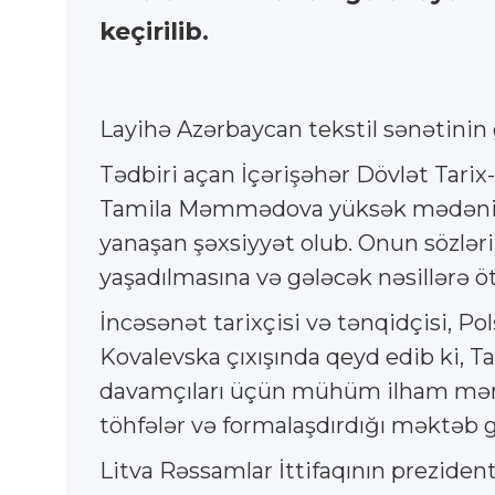
keçirilib.
Layihə Azərbaycan tekstil sənətini
Tədbiri açan İçərişəhər Dövlət Tari
Tamila Məmmədova yüksək mədəniyyəti,
yanaşan şəxsiyyət olub. Onun sözləri
yaşadılmasına və gələcək nəsillərə 
İncəsənət tarixçisi və tənqidçisi, P
Kovalevska çıxışında qeyd edib ki, T
davamçıları üçün mühüm ilham mənbəyi
töhfələr və formalaşdırdığı məktəb g
Litva Rəssamlar İttifaqının preziden