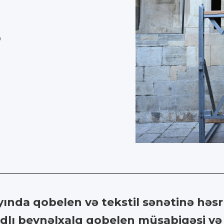
0
ayında qobelen və tekstil sənətinə hə
adlı beynəlxalq qobelen müsabiqəsi və 