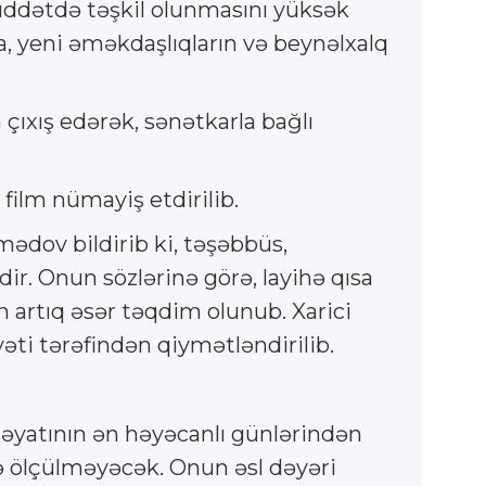
üddətdə təşkil olunmasını yüksək
da, yeni əməkdaşlıqların və beynəlxalq
ıxış edərək, sənətkarla bağlı
ilm nümayiş etdirilib.
dov bildirib ki, təşəbbüs,
r. Onun sözlərinə görə, layihə qısa
 artıq əsər təqdim olunub. Xarici
əti tərəfindən qiymətləndirilib.
yatının ən həyəcanlı günlərindən
lə ölçülməyəcək. Onun əsl dəyəri