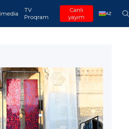
TV
Canlı
imedia
AZ
Proqram
yayım