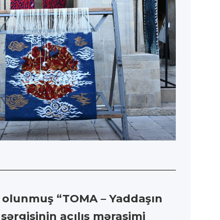
sr olunmuş “TOMA – Yaddaşın
sərgisinin açılış mərasimi