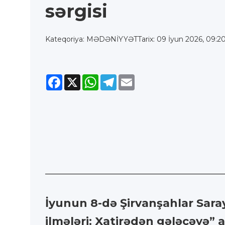
sərgisi
Kateqoriya: MƏDƏNİYYƏT
Tarix: 09 İyun 2026, 09:2
Facebook
X
WhatsApp
Telegram
Email
İyunun 8-də Şirvanşahlar Sar
ilmələri: Xatirədən gələcəyə” 