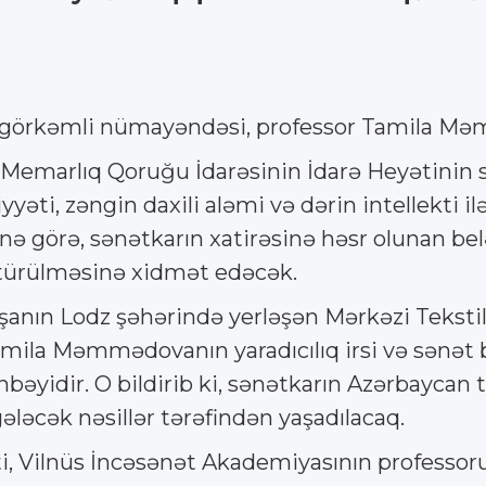
n görkəmli nümayəndəsi, professor Tamila Mə
x-Memarlıq Qoruğu İdarəsinin İdarə Heyətinin 
 zəngin daxili aləmi və dərin intellekti ilə 
nə görə, sənətkarın xatirəsinə həsr olunan bel
ötürülməsinə xidmət edəcək.
olşanın Lodz şəhərində yerləşən Mərkəzi Tekst
amila Məmmədovanın yaradıcılıq irsi və sənət b
dir. O bildirib ki, sənətkarın Azərbaycan tek
ələcək nəsillər tərəfindən yaşadılacaq.
ti, Vilnüs İncəsənət Akademiyasının professor