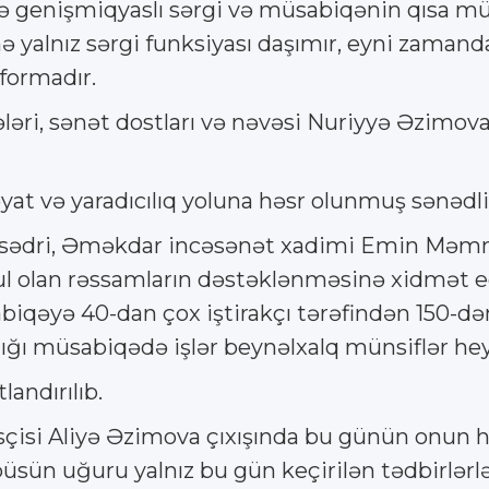
lə genişmiqyaslı sərgi və müsabiqənin qısa m
hə yalnız sərgi funksiyası daşımır, eyni zaman
formadır.
i, sənət dostları və nəvəsi Nuriyyə Əzimova ç
və yaradıcılıq yoluna həsr olunmuş sənədli f
n sədri, Əməkdar incəsənət xadimi Emin Məmmə
l olan rəssamların dəstəklənməsinə xidmət edi
iqəyə 40-dan çox iştirakçı tərəfindən 150-dən
ldığı müsabiqədə işlər beynəlxalq münsiflər hey
andırılıb.
si Aliyə Əzimova çıxışında bu günün onun hə
büsün uğuru yalnız bu gün keçirilən tədbirlər