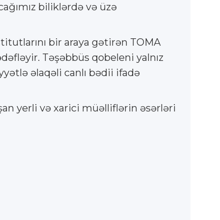
ağımız biliklərdə və üzə
stitutlarını bir araya gətirən TOMA
ədəfləyir. Təşəbbüs qobeleni yalnız
ətlə əlaqəli canlı bədii ifadə
n yerli və xarici müəlliflərin əsərləri