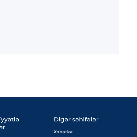
iyyətlə
Digər səhifələr
ər
Xəbərlər