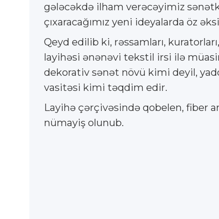
gələcəkdə ilham verəcəyimiz sənətka
çıxaracağımız yeni ideyalarda öz əksi
Qeyd edilib ki, rəssamları, kuratorlar
layihəsi ənənəvi tekstil irsi ilə müa
dekorativ sənət növü kimi deyil, yad
vasitəsi kimi təqdim edir.
Layihə çərçivəsində qobelen, fiber art
nümayiş olunub.