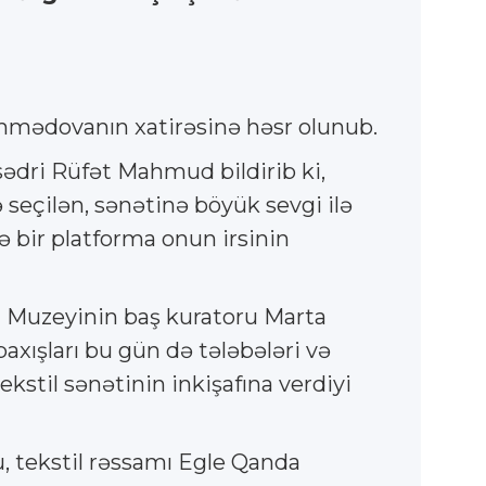
mmədovanın xatirəsinə həsr olunub.
sədri Rüfət Mahmud bildirib ki,
seçilən, sənətinə böyük sevgi ilə
ə bir platforma onun irsinin
il Muzeyinin baş kuratoru Marta
axışları bu gün də tələbələri və
stil sənətinin inkişafına verdiyi
u, tekstil rəssamı Egle Qanda