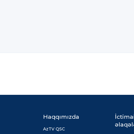
Haqqımızda
İctima
əlaqəl
AzTV QSC