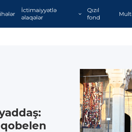
İctimaiyyətlə
Qızıl
ihələr
Mult
əlaqələr
fond
yaddaş:
 qobelen