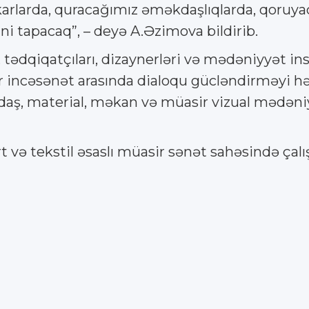
rlarda, quracağımız əməkdaşlıqlarda, qoruyac
ni tapacaq”, – deyə A.Əzimova bildirib.
ı, tədqiqatçıları, dizaynerləri və mədəniyyət in
sir incəsənət arasında dialoqu gücləndirməyi h
daş, material, məkan və müasir vizual mədəniyy
 və tekstil əsaslı müasir sənət sahəsində çalışa