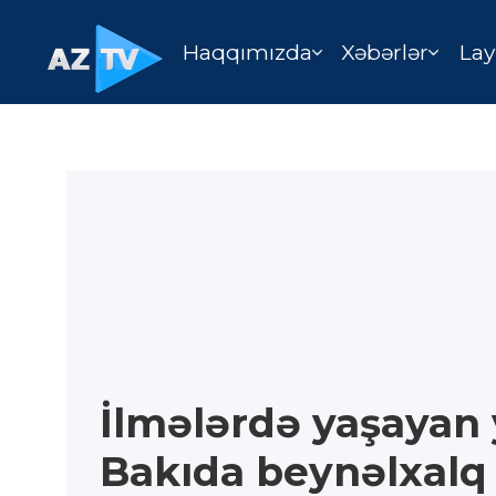
Haqqımızda
Xəbərlər
Lay
İlmələrdə yaşayan 
Bakıda beynəlxalq