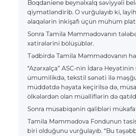
Boqdaniene beynəlxalq səviyyəli be
qiymətləndirib. O vurğulayıb ki, layi
əlaqələrin inkişafı üçün mühüm plat
Sonra Tamila Məmmədovanın tələbələr
xatirələrini bölüşüblər.
Tədbirdə Tamila Məmmədovanın həyat 
“Azərxalça” ASC-nin İdarə Heyətini
ümumilikdə, tekstil sənəti ilə məşğu
müddətdə həyata keçirilsə də, müsab
ölkələrdən olan müəlliflərin də qatı
Sonra müsabiqənin qalibləri mükafatl
Tamila Məmmədova Fondunun təsisçi
biri olduğunu vurğulayıb. “Bu təşəb