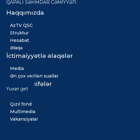
QAPALI SƏHMDAR CƏMİYYƏTİ
Haqqımızda
AzTV QSC
Struktur
Hesabat
Əlaqə
İctimaiyyətlə əlaqələr
Media
Ən çox verilən suallar
Digər səhifələr
Yuxarı get
Xəbərlər
Qızıl fond
Multimedia
Vakansiyalar