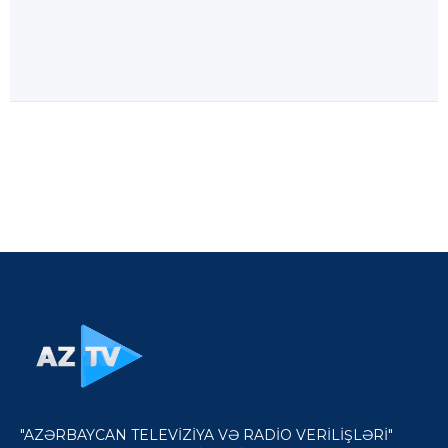
"AZƏRBAYCAN TELEVİZİYA VƏ RADİO VERİLİŞLƏRİ"