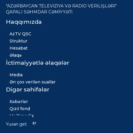
"AZƏRBAYCAN TELEVİZİYA VƏ RADİO VERİLİŞLƏRİ"
QAPALI SƏHMDAR CƏMİYYƏTİ
Haqqımızda
AzTV QSC
Struktur
Hesabat
Əlaqə
İctimaiyyətlə əlaqələr
Media
Ən çox verilən suallar
Digər səhifələr
Xəbərlər
Qızıl fond
Multimedia
Vakansiyalar
Yuxarı get