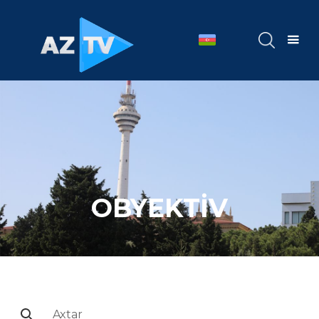
OBYEKTİV