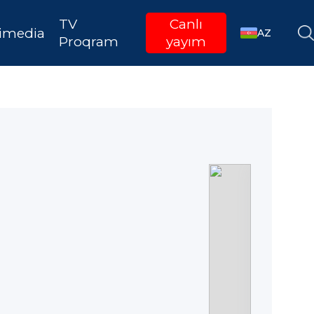
TV
Canlı
imedia
AZ
Proqram
yayım