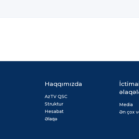
Haqqımızda
İctima
əlaqəl
AzTV QSC
Struktur
Media
Hesabat
Ən çox ve
Əlaqə