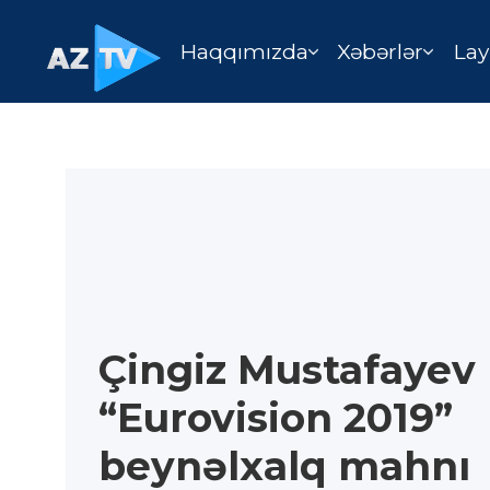
Haqqımızda
Xəbərlər
Lay
Çingiz Mustafayev
“Eurovision 2019”
beynəlxalq mahnı