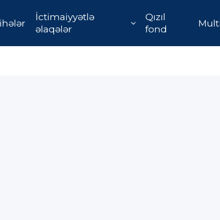
İctimaiyyətlə
Qızıl
ihələr
Mult
əlaqələr
fond