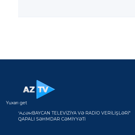
Yuxarı get
"AZƏRBAYCAN TELEVİZİYA VƏ RADİO VERİLİŞLƏRİ"
QAPALI SƏHMDAR CƏMİYYƏTİ