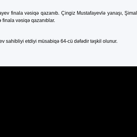
fayev finala vəsiqə qazanıb. Çingiz Mustafayevlə yanaşı, Şima
 finala vəsiqə qazanıblar.
v sahibliyi etdiyi müsabiqə 64-cü dəfədir təşkil olunur.