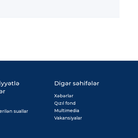
iyyətlə
Digər səhifələr
ər
Xəbərlər
Qızıl fond
Multimedia
rilən suallar
Vakansiyalar