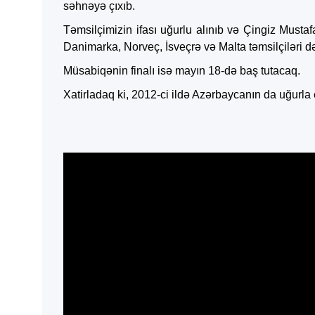
səhnəyə çıxıb.
Təmsilçimizin ifası uğurlu alınıb və Çingiz Musta
Danimarka, Norveç, İsveçrə və Malta təmsilçiləri də
Müsabiqənin finalı isə mayın 18-də baş tutacaq.
Xatirladaq ki, 2012-ci ildə Azərbaycanın da uğurla e