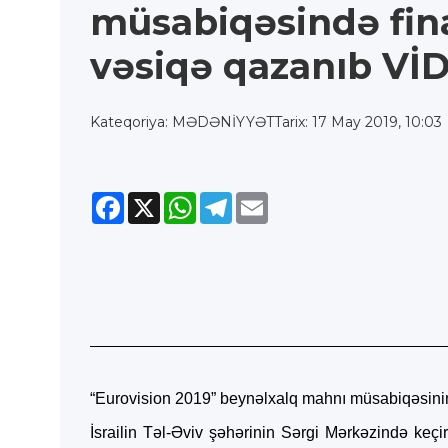
müsabiqəsində fin
vəsiqə qazanıb Vİ
Kateqoriya: MƏDƏNİYYƏT
Tarix: 17 May 2019, 10:03
Facebook
X
WhatsApp
Telegram
Email
“Eurovision 2019” beynəlxalq mahnı müsabiqəsinin ik
İsrailin Təl-Əviv şəhərinin Sərgi Mərkəzində keçir