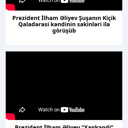
Prezident İlham Əliyev Şuşanın Kiçik
Qaladərəsi kəndinin sakinləri ilə
görüşüb
Prezident İlham Əliyev “Xankəndi”