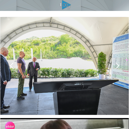
Slide 9 of 10.
Prezident İlham Əliyev Laçında “Həkəriçay” su