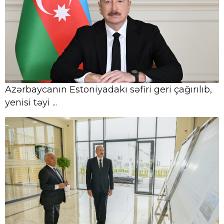
07 Avqust,
Azərbaycan Beynəlxalq İnvestisiya
14:49
Forumunun Təşkilat Komitəsi
yaradılıb
07 Avqust,
14:47
Azərbaycanın Malayziyada yeni səfiri
təyin olunub
Azərbaycanın Estoniyadakı səfiri geri çağırılıb,
yenisi təyi ...
07 Avqust,
14:45
Azərbaycanın Pakistandakı səfiri
dəyişib
07 Avqust,
14:43
Azərbaycanın Estoniyadakı səfiri geri
çağırılıb, yenisi təyin olunub