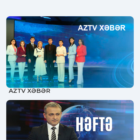
AZTV XƏBƏR