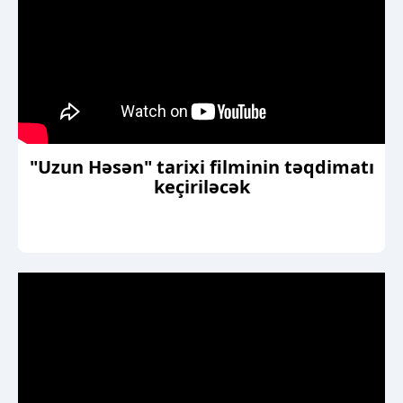
"Uzun Həsən" tarixi filminin təqdimatı
keçiriləcək