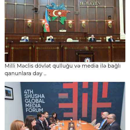
Milli Məclis dövlət qulluğu və media ilə bağlı
qanunlara dəy ...