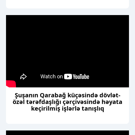
Şuşanın Qarabağ küçəsində dövlət-
özəl tərəfdaşlığı çərçivəsində həyata
keçirilmiş işlərlə tanışlıq