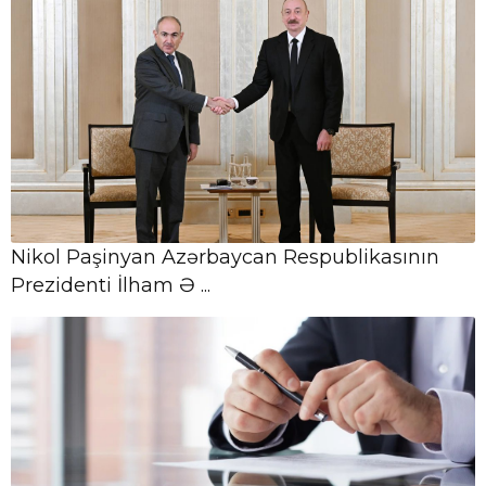
08 Avqust,
Böyük Britaniya Cənubi Qafqazda
11:48
uzunmüddətli sülhə dəstəyini
təsdiqləyib
08 Avqust,
Pakistan prezidenti Azərbaycanla
11:07
strateji tərəfdaşlığın möhkəmləndiyini
Nikol Paşinyan Azərbaycan Respublikasının
bildirib
Prezidenti İlham Ə ...
08 Avqust,
09:21
Cənubi Qafqazda tarixi ədaləti və sülhü
bərqərar edən Vaşinqton zirvəsi
08 Avqust,