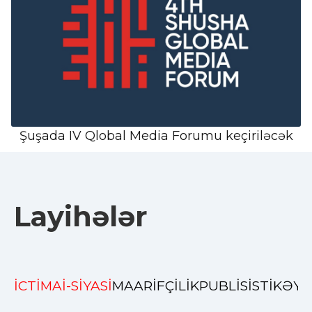
Şuşada IV Qlobal Media Forumu keçiriləcək
Layihələr
İCTİMAİ-SİYASİ
MAARİFÇİLİK
PUBLİSİSTİK
ƏYL