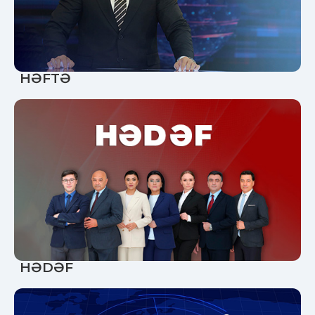
HƏFTƏ
HƏDƏF