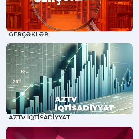
GERÇƏKLƏR
AZTV İQTİSADİYYAT