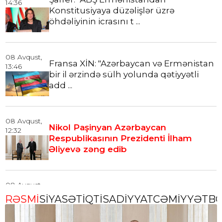
14:36
Konstitusiyaya düzəlişlər üzrə
öhdəliyinin icrasını t ...
08 Avqust,
Fransa XİN: "Azərbaycan və Ermənistan
13:46
bir il ərzində sülh yolunda qətiyyətli
add ...
08 Avqust,
Nikol Paşinyan Azərbaycan
12:32
Respublikasının Prezidenti İlham
Əliyevə zəng edib
08 Avqust,
Emi Karlon: "Bakı və İrəvan Vaşinqton
12:27
RƏSMİ
SİYASƏT
İQTİSADİYYAT
CƏMİYYƏT
B
sammitindən sonra möhkəm sülhə
doğru konkr ...