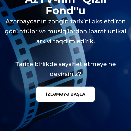
Fond"u
Azərbaycanın zəngin tarixini əks etdirən
görüntülər və musiqilərdən ibarət unikal
arxivi təqdim edirik.
Tarixə birlikdə səyahət etməyə nə
deyirsiniz?
İZLƏMƏYƏ BAŞLA