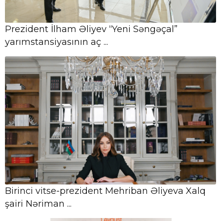
Prezident İlham Əliyev “Yeni Səngəçal”
07 Avqust,
Azərbaycan parlament diplomatiyası
yarımstansiyasının aç ...
14:40
beynəlxalq əməkdaşlığın
genişlənməsinə töhfə ...
07 Avqust,
14:39
Nazir Rəşad Nəbiyev Zəngilanda
vətəndaşlarla görüşüb
Birinci vitse-prezident Mehriban Əliyeva Xalq
şairi Nəriman ...