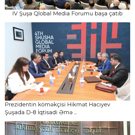
IV Şuşa Qlobal Media Forumu başa çatıb
Prezidentin köməkçisi Hikmət Hacıyev
Şuşada D-8 İqtisadi Əmə ...