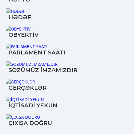
HƏDƏF
OBYEKTİV
PARLAMENT SAATI
SÖZÜMÜZ İMZAMIZDIR
GERÇƏKLƏR
İQTİSADİ YEKUN
ÇIXIŞA DOĞRU