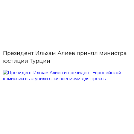
10 Июль,
08:58
Лига Европы: «Карабах» разгромил
исландский клуб
09 Июль, 15:10
Президент Ильхам Алиев принял министра
12 азербайджанских гребцов
примут участие в регате в Грузии
юстиции Турции
09 Июль, 12:36
В Баку пройдет очередная
воскресная ярмарка «Из села в
город»
09 Июль,
Министр: Идет этап подготовки
12:04
документов, связанных с
Зангезурским коридором