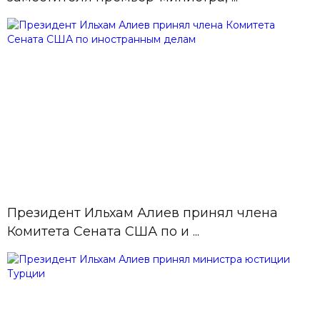
10 Июль, 11:14
На обсуждение Милли Меджлиса
вынесено 22 вопроса
10 Июль, 10:22
В Шуше пройдет IV Глобальный
медиафорум
10 Июль,
09:57
Азербайджанская нефть торгуется
по цене 79 долларов
Президент Ильхам Алиев принял члена
Комитета Сената США по и ...
10 Июль,
Состоялось заседание
09:26
Азербайджано-российской
совместной комиссии по
распределени ...