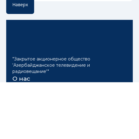
Наверх
"Закрытое акционерное общество
'Азербайджанское телевидение и
радиовещание'"
О нас
АЗТВ ЗАО
Структура
Hesabat
Контакты
Связи с общественностью
Пресс-релизы