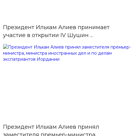
довольно долго занимаемся
вопросами транспортной ...
Президент Ильхам Алиев принимает
13 Июль,
участие в открытии IV Шушин ...
Президент Ильхам Алиев
09:48
рассказал о целях проведения
Шушинского глобального медиа ...
13 Июль, 09:33
Президент Ильхам Алиев
принимает участие в открытии IV
Шушинского глобального ме ...
10 Июль, 15:06
Азербайджанские боксеры
поборются на международном
турнире
Президент Ильхам Алиев принял
заместителя премьер-министра, ...