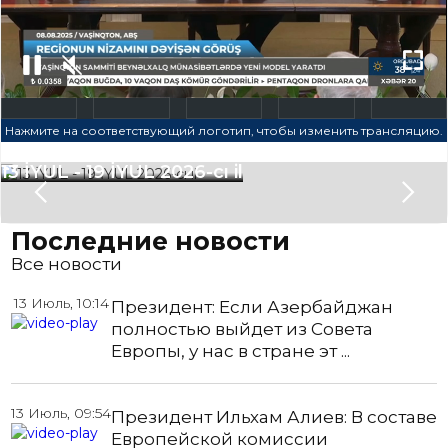
Нажмите на соответствующий логотип, чтобы изменить трансляцию.
- 19 İYUL 2026-cı il
Slide 2 of 6.
Последние новости
Все новости
13 Июль, 10:14
Президент: Если Азербайджан
полностью выйдет из Совета
Европы, у нас в стране эт ...
13 Июль, 09:54
Президент Ильхам Алиев: В составе
Европейской комиссии