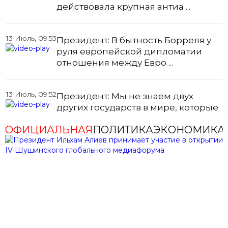
действовала крупная антиа ...
13 Июль, 09:53
Президент: В бытность Борреля у
руля европейской дипломатии
отношения между Евро ...
13 Июль, 09:52
Президент: Мы не знаем двух
других государств в мире, которые
были бы так близки ...
ОФИЦИАЛЬНАЯ
ПОЛИТИКА
ЭКОНОМИКА
13 Июль,
Президент Ильхам Алиев:
09:50
Проводимая Азербайджаном
политика всегда была направлена
...
13 Июль,
Президент Ильхам Алиев: Мы уже
09:49