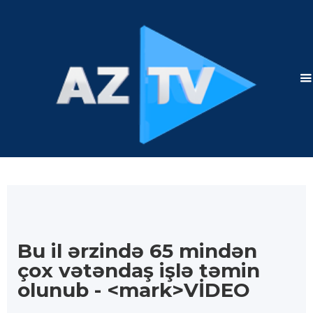
Bu il ərzində 65 mindən
çox vətəndaş işlə təmin
olunub - <mark>VİDEO