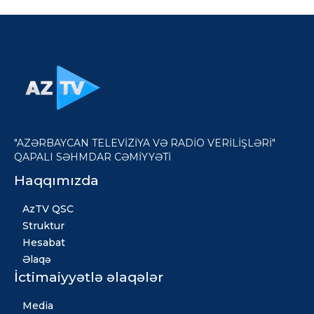
"AZƏRBAYCAN TELEVİZİYA VƏ RADİO VERİLİŞLƏRİ"
QAPALI SƏHMDAR CƏMİYYƏTİ
Haqqımızda
AzTV QSC
Struktur
Hesabat
Əlaqə
İctimaiyyətlə əlaqələr
Media