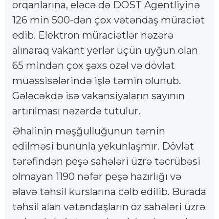
orqanlarına, eləcə də DOST Agentliyinə
126 min 500-dən çox vətəndaş müraciət
edib. Elektron müraciətlər nəzərə
alınaraq vakant yerlər üçün uyğun olan
65 mindən çox şəxs özəl və dövlət
müəssisələrində işlə təmin olunub.
Gələcəkdə isə vakansiyaların sayının
artırılması nəzərdə tutulur.
Əhalinin məşğulluğunun təmin
edilməsi bununla yekunlaşmır. Dövlət
tərəfindən peşə sahələri üzrə təcrübəsi
olmayan 1190 nəfər peşə hazırlığı və
əlavə təhsil kurslarına cəlb edilib. Burada
təhsil alan vətəndaşların öz sahələri üzrə