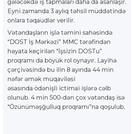
gələcəkdə iş tapmaları daha da asanlaşır.
Eyni zamanda 3 aylıq təhsil müddətində
onlara təqaüdlər verilir.
Vətəndaşların işlə təmini sahəsində
“DOST İş Mərkəzi” MMC tərəfindən
həyata keçirilən “İşsizin DOSTu”
proqramı da böyük rol oynayır. Layihə
çərçivəsində bu ilin 8 ayında 44 min
nəfər əmək müqaviləsi
əsasında ödənişli ictimai işlərə cəlb
olunub. 4 min 500-dən çox vətəndaş isə
“Özünüməşğulluq proqramı”na qoşulub.