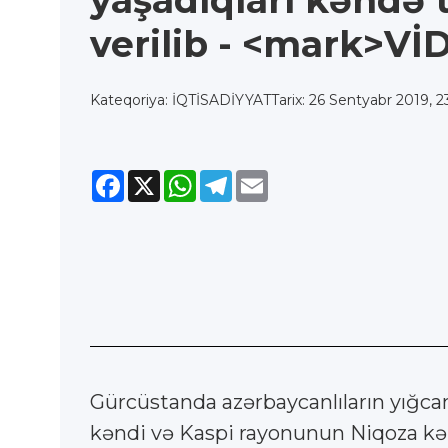
yaşadıqları kəndə t
verilib - <mark>Vİ
Kateqoriya: İQTİSADİYYAT
Tarix: 26 Sentyabr 2019, 2
Facebook
X
WhatsApp
Telegram
Email
Gürcüstanda azərbaycanlıların yığca
kəndi və Kaspi rayonunun Niqoza kəndi