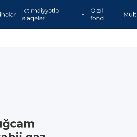
İctimaiyyətlə
Qızıl
ihələr
Mult
əlaqələr
fond
yığcam