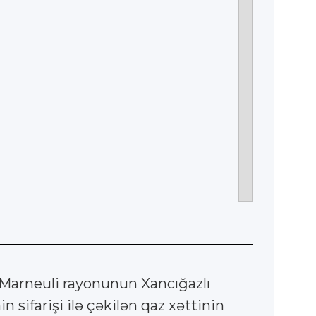
 Marneuli rayonunun Xancığazlı
 sifarişi ilə çəkilən qaz xəttinin