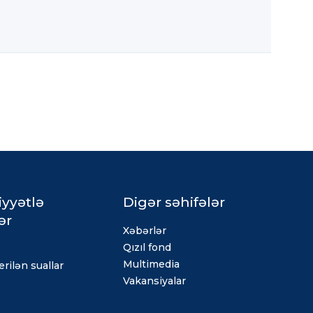
iyyətlə
Digər səhifələr
ər
Xəbərlər
Qızıl fond
Multimedia
rilən suallar
Vakansiyalar