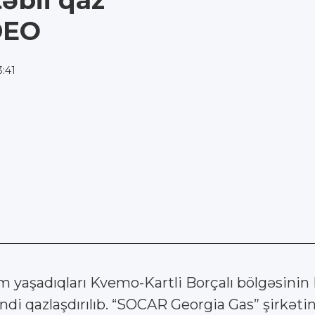
əbii qaz
DEO
3:41
m yaşadıqları Kvemo-Kartli Borçalı bölgəsinin
 qazlaşdırılıb. “SOCAR Georgia Gas” şirkətinin