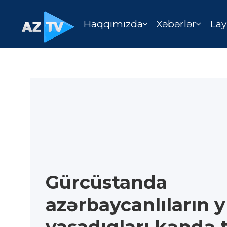
Haqqımızda
Xəbərlər
Lay
Gürcüstanda
azərbaycanlıların 