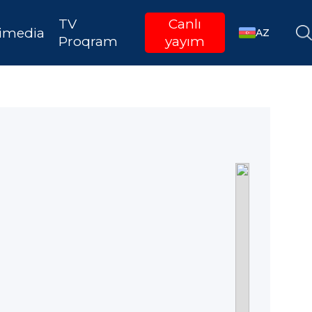
TV
Canlı
imedia
AZ
Proqram
yayım