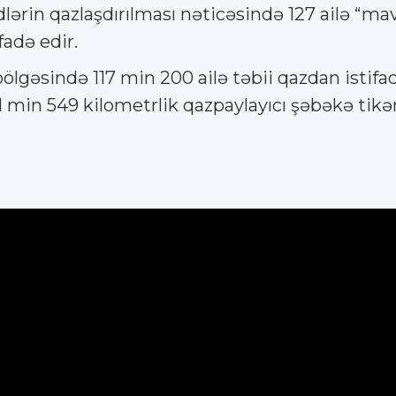
ərin qazlaşdırılması nəticəsində 127 ailə “ma
fadə edir.
ölgəsində 117 min 200 ailə təbii qazdan istif
in 549 kilometrlik qazpaylayıcı şəbəkə tikərə