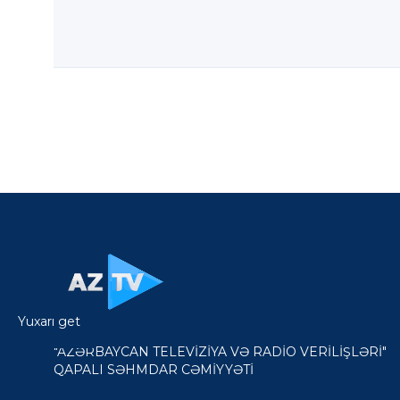
Yuxarı get
"AZƏRBAYCAN TELEVİZİYA VƏ RADİO VERİLİŞLƏRİ"
QAPALI SƏHMDAR CƏMİYYƏTİ