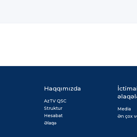
Haqqımızda
İctima
əlaqəl
AzTV QSC
Struktur
Media
Hesabat
Ən çox ve
Əlaqə