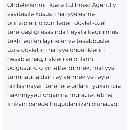
Öhdəliklərinin İdarə Edilməsi Agentliyi
vasitəsilə xüsusi maliyyələşmə
prinsipləri, o cümlədən dövlət-özəl
tərəfdaşlığı əsasında həyata keçirilməsi
təklif edilən layihələr və təşəbbüslər
üzrə dövlətin maliyyə öhdəliklərini
hesablamaq, riskləri və onların
bölgüsünü qiymətləndirmək, maliyyə
təminatına dair rəy vermək və rəylə
razılaşmayan tərəflərə onların yuxarı icra
hakimiyyəti orqanına müraciət etmə
imkanı barədə hüquqları izah olunacaq.