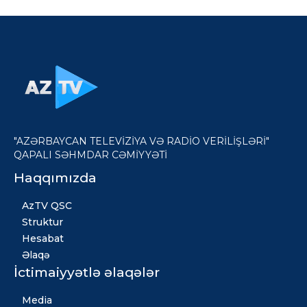
"AZƏRBAYCAN TELEVİZİYA VƏ RADİO VERİLİŞLƏRİ"
QAPALI SƏHMDAR CƏMİYYƏTİ
Haqqımızda
AzTV QSC
Struktur
Hesabat
Əlaqə
İctimaiyyətlə əlaqələr
Media