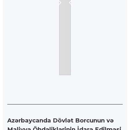
Azərbaycanda Dövlət Borcunun və
Maliyyə Öhdəliklərinin İdarə Edilməsi