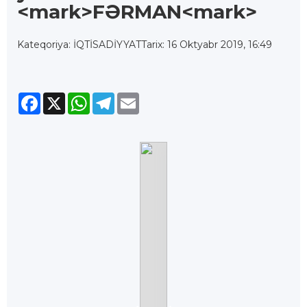
<mark>FƏRMAN<mark>
Kateqoriya: İQTİSADİYYAT
Tarix: 16 Oktyabr 2019, 16:49
Facebook
X
WhatsApp
Telegram
Email