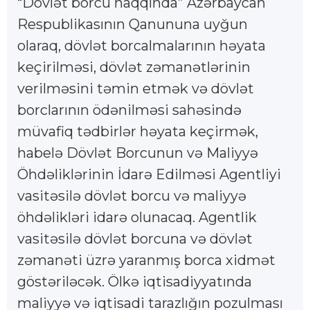
“Dövlət borcu haqqında” Azərbaycan
Respublikasının Qanununa uyğun
olaraq, dövlət borcalmalarının həyata
keçirilməsi, dövlət zəmanətlərinin
verilməsini təmin etmək və dövlət
borclarının ödənilməsi sahəsində
müvafiq tədbirlər həyata keçirmək,
habelə Dövlət Borcunun və Maliyyə
Öhdəliklərinin İdarə Edilməsi Agentliyi
vasitəsilə dövlət borcu və maliyyə
öhdəlikləri idarə olunacaq. Agentlik
vasitəsilə dövlət borcuna və dövlət
zəmanəti üzrə yaranmış borca xidmət
göstəriləcək. Ölkə iqtisadiyyatında
maliyyə və iqtisadi tarazlığın pozulması