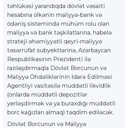
təhlükəsi yarandıqda dövlət vəsaiti
hesabına ölkənin maliyyə-bank və
ödəniş sistemində mühüm rolu olan
maliyyə və bank təşkilatlarına, habelə
strateji əhəmiyyətli qeyri-maliyyə
təsərrüfat subyektlərinə, Azərbaycan
Respublikasının Prezidenti ilə
razılaşdırmaqla Dövlət Borcunun və
Maliyyə Öhdəliklərinin İdarə Edilməsi
Agentliyi vasitəsilə müddətli likvidlik
(onlarda müddətli depozitlər
yerləşdirmək və ya buraxdığı müddətli
borc kağızları almaq) təqdim ediləcək.
Dövlət Borcunun və Maliyyə