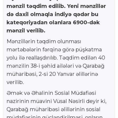
mənzil təqdim edilib. Yeni mənzillər
də daxil olmaqla indiyə qədər bu
kateqoriyadan olanlara 6900-dək
mənzil verilib.
Mənzillərin təqdim olunması
mərtəbələrin fərqinə görə püşkatma
yolu ilə reallaşdırılıb. Təqdim edilən 40
mənzilin 38-i şəhid ailələri və Qarabağ
müharibəsi, 2-si 20 Yanvar əlillərinə
verilib.
Əmək və Əhalinin Sosial Müdafiəsi
nazirinin müavini Vüsal Nəsirli deyir ki,
Qarabağ müharibəsi əlillərinin sosial
müdafiəsinin gücləndirilməsi, onların