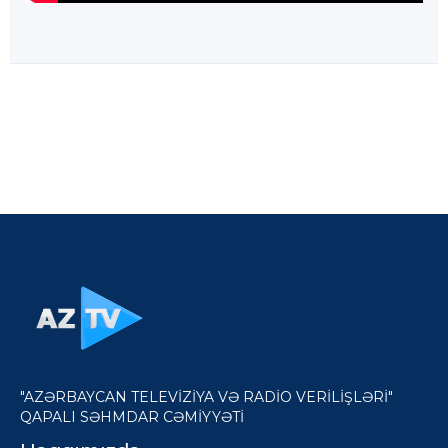
"AZƏRBAYCAN TELEVİZİYA VƏ RADİO VERİLİŞLƏRİ"
QAPALI SƏHMDAR CƏMİYYƏTİ