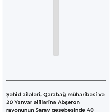
Şəhid ailələri, Qarabağ müharibəsi və
20 Yanvar əlillərinə Abşeron
rayonunun Saray qəsəbəsində 40