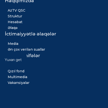
Haqqımızda
AzTV QSC
Struktur
Hesabat
Əlaqə
İctimaiyyətlə əlaqələr
Media
Ən çox verilən suallar
Digər səhifələr
Yuxarı get
Xəbərlər
Qızıl fond
Multimedia
Vakansiyalar