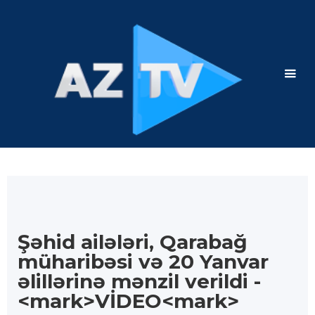
Şəhid ailələri, Qarabağ
müharibəsi və 20 Yanvar
əlillərinə mənzil verildi -
<mark>VİDEO<mark>