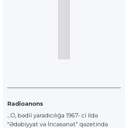
Radioanons
…O, bədii yaradıcılığa 1967- ci ildə
“Ədəbiyyat və İncəsənət” qəzetində