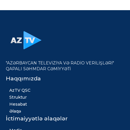
"AZƏRBAYCAN TELEVİZİYA VƏ RADİO VERİLİŞLƏRİ"
QAPALI SƏHMDAR CƏMİYYƏTİ
Haqqımızda
AzTV QSC
Struktur
Hesabat
Əlaqə
İctimaiyyətlə əlaqələr