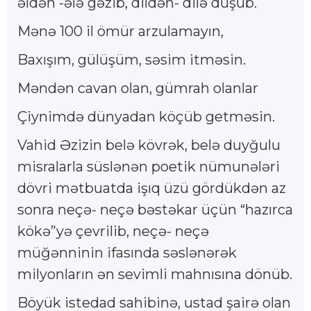
əldən -ələ gəzib, dildən- dilə düşüb.
Mənə 100 il ömür arzulamayın,
Baxışım, gülüşüm, səsim itməsin.
Məndən cavan olan, gümrah olanlar
Çiynimdə dünyadan köçüb getməsin.
Vahid Əzizin belə kövrək, belə duyğulu
misralarla süslənən poetik nümunələri
dövri mətbuatda işıq üzü gördükdən az
sonra neçə- neçə bəstəkar üçün “hazırca
kökə”yə çevrilib, neçə- neçə
müğənninin ifasında səslənərək
milyonların ən sevimli mahnısına dönüb.
Böyük istedad sahibinə, ustad şairə olan