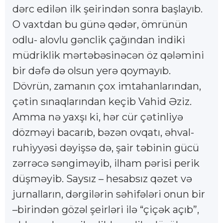
dərc edilən ilk şeirindən sonra başlayıb.
O vaxtdan bu günə qədər, ömrünün
odlu- alovlu gənclik çağından indiki
müdriklik mərtəbəsinəcən öz qələmini
bir dəfə də olsun yerə qoymayıb.
Dövrün, zamanın çox imtahanlarından,
çətin sınaqlarından keçib Vahid Əziz.
Amma nə yaxşı ki, hər cür çətinliyə
dözməyi bacarıb, bəzən ovqatı, əhval-
ruhiyyəsi dəyişsə də, şair təbinin gücü
zərrəcə səngiməyib, ilham pərisi perik
düşməyib. Saysız – hesabsız qəzet və
jurnalların, dərgilərin səhifələri onun bir
–birindən gözəl şeirləri ilə “çiçək açıb”,