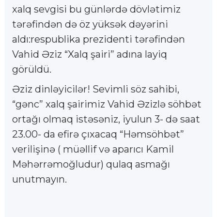
xalq sevgisi bu günlərdə dövlətimiz
tərəfindən də öz yüksək dəyərini
aldı:respublika prezidenti tərəfindən
Vahid Əziz “Xalq şairi” adına layiq
görüldü.
Əziz dinləyicilər! Sevimli söz sahibi,
“gənc” xalq şairimiz Vahid Əzizlə söhbət
ortağı olmaq istəsəniz, iyulun 3- də saat
23.00- da efirə çıxacaq “Həmsöhbət”
verilişinə ( müəllif və aparıcı Kamil
Məhərrəmoğludur) qulaq asmağı
unutmayın.