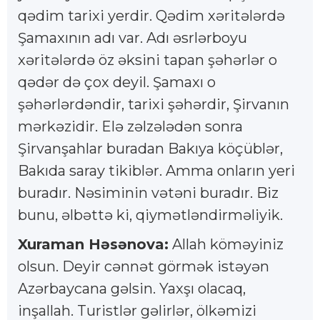
qədim tarixi yerdir. Qədim xəritələrdə
Şamaxının adı var. Adı əsrlərboyu
xəritələrdə öz əksini tapan şəhərlər o
qədər də çox deyil. Şamaxı o
şəhərlərdəndir, tarixi şəhərdir, Şirvanın
mərkəzidir. Elə zəlzələdən sonra
Şirvanşahlar buradan Bakıya köçüblər,
Bakıda saray tikiblər. Amma onların yeri
buradır. Nəsiminin vətəni buradır. Biz
bunu, əlbəttə ki, qiymətləndirməliyik.
Xuraman Həsənova:
Allah köməyiniz
olsun. Deyir cənnət görmək istəyən
Azərbaycana gəlsin. Yaxşı olacaq,
inşallah. Turistlər gəlirlər, ölkəmizi