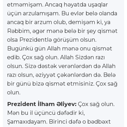
etməmişəm. Ancaq həyatda uşaqlar
üçün arzulamışam. Bu evlər belə olanda
ancaq bir arzum olub, demişəm ki, ya
Rəbbim, əgər mənə belə bir şey qismət
olsa Prezidentlə görüşüm olsun.
Bugünkü gün Allah mənə onu qismət
edib. Çox sağ olun. Allah Sizdən razı
olsun. Sizə dəstək verənlərdən də Allah
razı olsun, əziyyət çəkənlərdən də. Belə
bir günü bizə qismət etmisiniz. Çox sağ
olun.
Prezident İlham Əliyev:
Çox sağ olun.
Mən bu il üçüncü dəfədir ki,
Şamaxıdayam. Birinci dəfə o bədbəxt