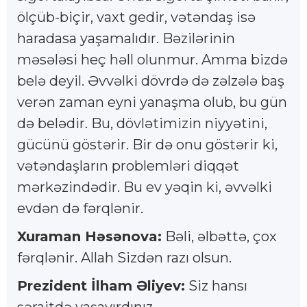
ölçüb-biçir, vaxt gedir, vətəndaş isə
haradasa yaşamalıdır. Bəzilərinin
məsələsi heç həll olunmur. Amma bizdə
belə deyil. Əvvəlki dövrdə də zəlzələ baş
verən zaman eyni yanaşma olub, bu gün
də belədir. Bu, dövlətimizin niyyətini,
gücünü göstərir. Bir də onu göstərir ki,
vətəndaşların problemləri diqqət
mərkəzindədir. Bu ev yəqin ki, əvvəlki
evdən də fərqlənir.
Xuraman Həsənova:
Bəli, əlbəttə, çox
fərqlənir. Allah Sizdən razı olsun.
Prezident İlham Əliyev:
Siz hansı
şəraitdə yaşayırdınız.