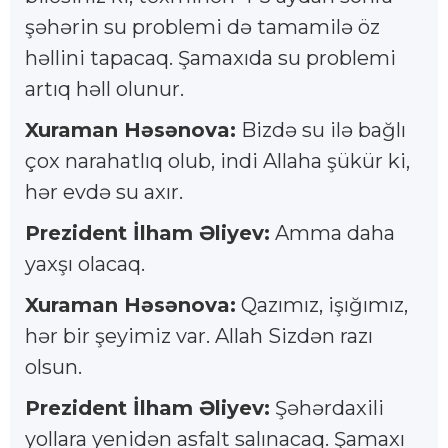
şəhərin su problemi də tamamilə öz
həllini tapacaq. Şamaxıda su problemi
artıq həll olunur.
Xuraman Həsənova:
Bizdə su ilə bağlı
çox narahatlıq olub, indi Allaha şükür ki,
hər evdə su axır.
Prezident İlham Əliyev:
Amma daha
yaxşı olacaq.
Xuraman Həsənova:
Qazımız, işığımız,
hər bir şeyimiz var. Allah Sizdən razı
olsun.
Prezident İlham Əliyev:
Şəhərdaxili
yollara yenidən asfalt salınacaq. Şamaxı