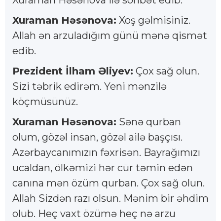
Xuraman Həsənova:
Xoş gəlmisiniz.
Allah ən arzuladığım günü mənə qismət
edib.
Prezident İlham Əliyev:
Çox sağ olun.
Sizi təbrik edirəm. Yeni mənzilə
köçmüsünüz.
Xuraman Həsənova:
Sənə qurban
olum, gözəl insan, gözəl ailə başçısı.
Azərbaycanımızın fəxrisən. Bayrağımızı
ucaldan, ölkəmizi hər cür təmin edən
canına mən özüm qurban. Çox sağ olun.
Allah Sizdən razı olsun. Mənim bir əhdim
olub. Heç vaxt özümə heç nə arzu