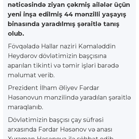
nəticəsində ziyan çəkmiş ailələr üçün
yeni inşa edilmiş 44 mənzilli yaşayış
binasında yaradılmış şəraitlə tanış
olub.
Fövqəladə Hallar naziri Kəmaləddin
Heydərov dövlətimizin başçısına
aparılan tikinti və təmir işləri barədə
məlumat verib.
Prezident İlham Əliyev Fərdar
Həsənovun mənzilində yaradılan şəraitlə
maraqlanıb.
Dövlətimizin başçısı çay süfrəsi
arxasında Fərdar Həsənov və anası
Xuraman Həsənova ilə söhbət edib.