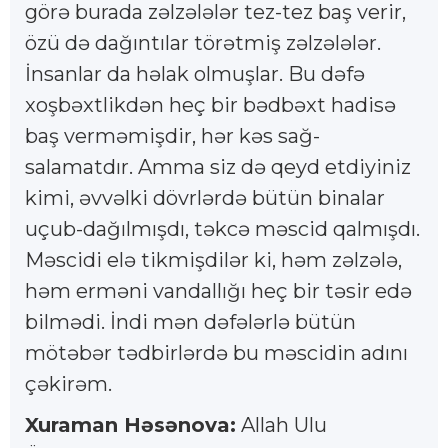
görə burada zəlzələlər tez-tez baş verir,
özü də dağıntılar törətmiş zəlzələlər.
İnsanlar da həlak olmuşlar. Bu dəfə
xoşbəxtlikdən heç bir bədbəxt hadisə
baş verməmişdir, hər kəs sağ-
salamatdır. Amma siz də qeyd etdiyiniz
kimi, əvvəlki dövrlərdə bütün binalar
uçub-dağılmışdı, təkcə məscid qalmışdı.
Məscidi elə tikmişdilər ki, həm zəlzələ,
həm erməni vandallığı heç bir təsir edə
bilmədi. İndi mən dəfələrlə bütün
mötəbər tədbirlərdə bu məscidin adını
çəkirəm.
Xuraman Həsənova:
Allah Ulu