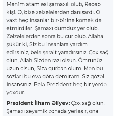
Mənim atam əsl şamaxılı olub, Rəcəb
kişi. O, bizə zəlzələlərdən danışardı. O
vaxt heç insanlar bir-birinə kömək də
etmirdilər. Şamaxı dümdüz yer olub.
Zəlzələlərdən sonra bu cür olub. Allaha
şükür ki, Siz bu insanlara yardım
edirsiniz, belə şərait yaradırsınız. Çox sağ
olun, Allah Sizdən razı olsun. Ömrünüz
uzun olsun, Sizə qurban olum. Mən bu
sözləri bu evə görə demirəm. Siz gözəl
insansınız. Belə Prezident heç bir yerdə
yoxdur.
Prezident İlham Əliyev:
Çox sağ olun.
Şamaxı seysmik zonada yerləşir, ona