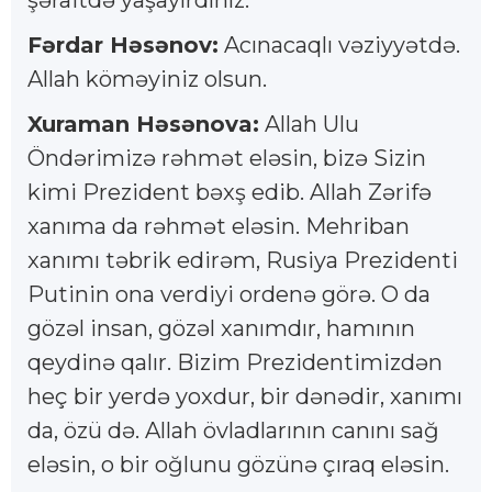
Fərdar Həsənov:
Acınacaqlı vəziyyətdə.
Allah köməyiniz olsun.
Xuraman Həsənova:
Allah Ulu
Öndərimizə rəhmət eləsin, bizə Sizin
kimi Prezident bəxş edib. Allah Zərifə
xanıma da rəhmət eləsin. Mehriban
xanımı təbrik edirəm, Rusiya Prezidenti
Putinin ona verdiyi ordenə görə. O da
gözəl insan, gözəl xanımdır, hamının
qeydinə qalır. Bizim Prezidentimizdən
heç bir yerdə yoxdur, bir dənədir, xanımı
da, özü də. Allah övladlarının canını sağ
eləsin, o bir oğlunu gözünə çıraq eləsin.