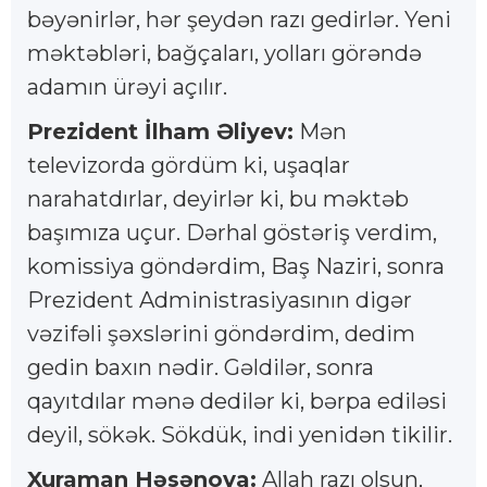
bəyənirlər, hər şeydən razı gedirlər. Yeni
məktəbləri, bağçaları, yolları görəndə
adamın ürəyi açılır.
Prezident İlham Əliyev:
Mən
televizorda gördüm ki, uşaqlar
narahatdırlar, deyirlər ki, bu məktəb
başımıza uçur. Dərhal göstəriş verdim,
komissiya göndərdim, Baş Naziri, sonra
Prezident Administrasiyasının digər
vəzifəli şəxslərini göndərdim, dedim
gedin baxın nədir. Gəldilər, sonra
qayıtdılar mənə dedilər ki, bərpa ediləsi
deyil, sökək. Sökdük, indi yenidən tikilir.
Xuraman Həsənova:
Allah razı olsun,