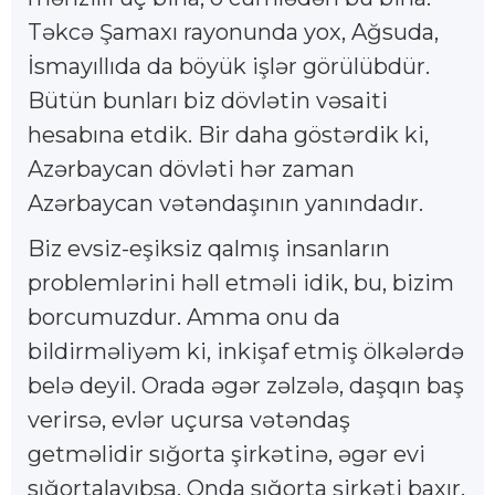
Təkcə Şamaxı rayonunda yox, Ağsuda,
İsmayıllıda da böyük işlər görülübdür.
Bütün bunları biz dövlətin vəsaiti
hesabına etdik. Bir daha göstərdik ki,
Azərbaycan dövləti hər zaman
Azərbaycan vətəndaşının yanındadır.
Biz evsiz-eşiksiz qalmış insanların
problemlərini həll etməli idik, bu, bizim
borcumuzdur. Amma onu da
bildirməliyəm ki, inkişaf etmiş ölkələrdə
belə deyil. Orada əgər zəlzələ, daşqın baş
verirsə, evlər uçursa vətəndaş
getməlidir sığorta şirkətinə, əgər evi
sığortalayıbsa. Onda sığorta şirkəti baxır,