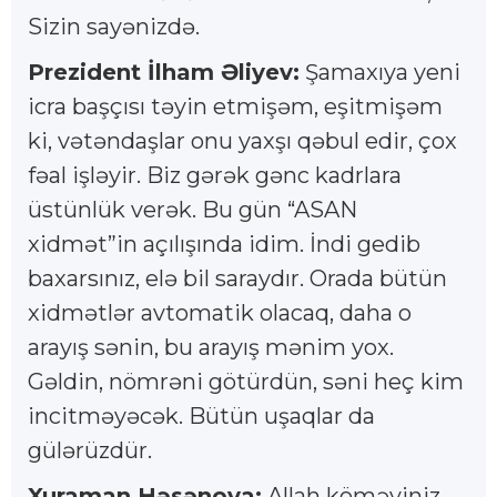
Sizin sayənizdə.
Prezident İlham Əliyev:
Şamaxıya yeni
icra başçısı təyin etmişəm, eşitmişəm
ki, vətəndaşlar onu yaxşı qəbul edir, çox
fəal işləyir. Biz gərək gənc kadrlara
üstünlük verək. Bu gün “ASAN
xidmət”in açılışında idim. İndi gedib
baxarsınız, elə bil saraydır. Orada bütün
xidmətlər avtomatik olacaq, daha o
arayış sənin, bu arayış mənim yox.
Gəldin, nömrəni götürdün, səni heç kim
incitməyəcək. Bütün uşaqlar da
gülərüzdür.
Xuraman Həsənova:
Allah köməyiniz