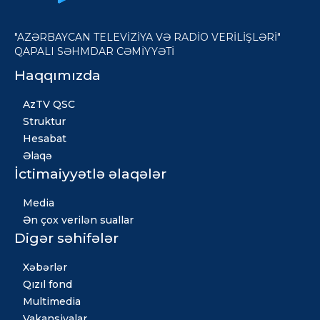
"AZƏRBAYCAN TELEVİZİYA VƏ RADİO VERİLİŞLƏRİ"
QAPALI SƏHMDAR CƏMİYYƏTİ
Haqqımızda
AzTV QSC
Struktur
Hesabat
Əlaqə
İctimaiyyətlə əlaqələr
Media
Ən çox verilən suallar
Digər səhifələr
Xəbərlər
Qızıl fond
Multimedia
Vakansiyalar