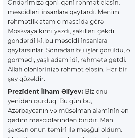
Öndərimizə qəni-qəni rəhmət eləsin,
məscidləri insanlara qaytardı. Mənim
rəhmətlik atam o məscidə görə
Moskvaya kimi yazdı, şəkilləri çəkdi
göndərdi ki, bu məscidi insanlara
qaytarsınlar. Sonradan bu işlər görüldü, o
görmədi, yaşlı adam idi, rəhmətə getdi.
Allah ölənlərinizə rəhmət eləsin. Hər bir
şey gözəldir.
Prezident İlham Əliyev:
Biz onu
yenidən qurduq. Bu gün bu,
Azərbaycanın və müsəlman aləminin ən
qədim məscidlərindən biridir. Mən
şəxsən onun təmiri ilə məşğul oldum.