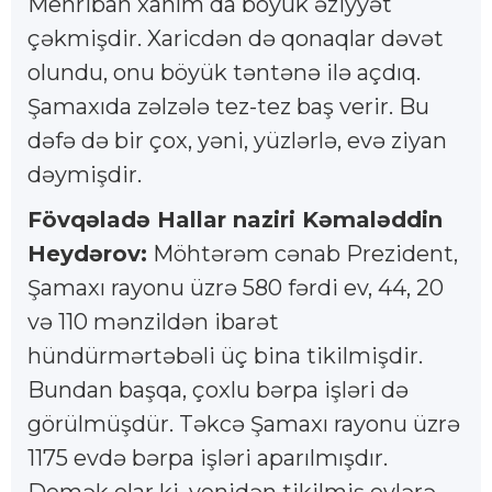
Mehriban xanım da böyük əziyyət
çəkmişdir. Xaricdən də qonaqlar dəvət
olundu, onu böyük təntənə ilə açdıq.
Şamaxıda zəlzələ tez-tez baş verir. Bu
dəfə də bir çox, yəni, yüzlərlə, evə ziyan
dəymişdir.
Fövqəladə Hallar naziri Kəmaləddin
Heydərov:
Möhtərəm cənab Prezident,
Şamaxı rayonu üzrə 580 fərdi ev, 44, 20
və 110 mənzildən ibarət
hündürmərtəbəli üç bina tikilmişdir.
Bundan başqa, çoxlu bərpa işləri də
görülmüşdür. Təkcə Şamaxı rayonu üzrə
1175 evdə bərpa işləri aparılmışdır.
Demək olar ki, yenidən tikilmiş evlərə