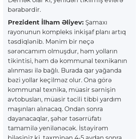
bərabərdir.
Prezident İlham Əliyev:
Şamaxı
rayonunun kompleks inkişaf planı artıq
təsdiqlənib. Mənim bir neçə
sərəncamım olmuşdur, həm yolların
tikintisi, həm də kommunal texnikanın
alınması ilə bağlı. Burada qar yağanda
bəzi yollar keçilməz olur. Ona görə
kommunal texnika, müasir sərnişin
avtobusları, müasir təcili tibbi yardım
maşınları alınacaq. Ondan sonra
dayanacaqlar, şəhər təsərrüfatı
tamamilə yenilənəcək. İstəyirəm
biləsiniz ki, təxminən 4-5 aydan sonra