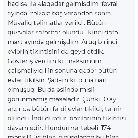
hadisə ilə əlaqədar gəlmişdim, fevral
ayında, zəlzələ baş verəndən sonra.
Müvafiq təlimatlar verildi. Bütün
qüvvələr səfərbər olundu. İkinci dəfə
mart ayında gəlmişdim. Artıq birinci
evlərin tikintisini də qeyd etdik.
Göstəriş verdim ki, maksimum
çalışmalıyıq ilin sonuna qədər bütün
evlər tikilsin. Şadam ki, buna nail
olmuşuq. Bu da əslində misli
görünməmiş məsələdir. Çünki 10 ay
ərzində bütün fərdi evlər tikildi, təmir
olundu. İndi düzdür, bəzilərinin tikintisi
davam edir. Hündürmərtəbəli, 174
mənzilli üç bina, o cümlədən bu bina.