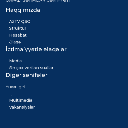
QAPALI SƏHMDAR CƏMİYYƏTİ
Haqqımızda
AzTV QSC
Struktur
Hesabat
Əlaqə
İctimaiyyətlə əlaqələr
Media
Ən çox verilən suallar
Digər səhifələr
Xəbərlər
Yuxarı get
Qızıl fond
Multimedia
Vakansiyalar