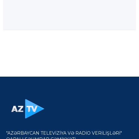
"AZƏRBAYCAN TELEVİZİYA VƏ RADİO VERİLİŞLƏRİ"