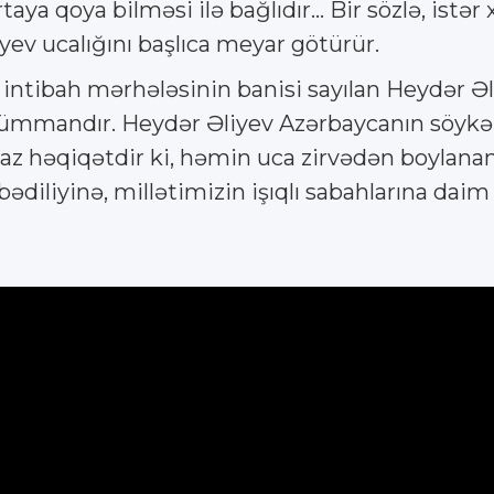
aya qoya bilməsi ilə bağlıdır... Bir sözlə, istər
ev ucalığını başlıca meyar götürür.
ntibah mərhələsinin banisi sayılan Heydər Ə
, ümmandır. Heydər Əliyev Azərbaycanın söykən
lmaz həqiqətdir ki, həmin uca zirvədən boylana
diliyinə, millətimizin işıqlı sabahlarına daim 