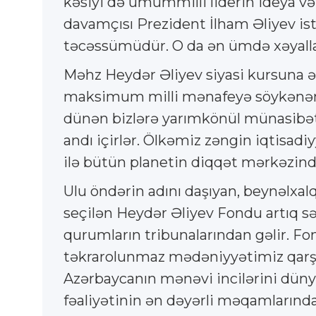
kəsiyi də ümummilli liderin ideya və
davamçısı Prezident İlham Əliyev istə
təcəssümüdür. O da ən ümdə xəyalları 
Məhz Heydər Əliyev siyasi kursuna ə
maksimum milli mənafeyə söykənən
dünən bizlərə yarımkönül münasibət bə
andı içirlər. Ölkəmiz zəngin iqtisadi
ilə bütün planetin diqqət mərkəzind
Ulu öndərin adını daşıyan, beynəlxal
seçilən Heydər Əliyev Fondu artıq sə
qurumların tribunalarından gəlir. Fo
təkrarolunmaz mədəniyyətimiz qarşıs
Azərbaycanın mənəvi incilərini düny
fəaliyətinin ən dəyərli məqamlarında