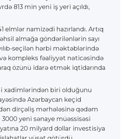
də 813 min yeni iş yeri açıldı,
41 elmlər namizədi hazırlandı. Artıq
təhsil almağa göndərilənlərin sayı
ayılıb-seçilən hərbi məktəblərində
 və kompleks fəaliyyət nəticəsində
naraq özünü idarə etmək iqtidarında
mai xadimlərindən biri olduğunu
sayəsində Azərbaycan keçid
nidən dirçəliş mərhələsinə qədəm
də 3000 yeni sənaye müəssisəsi
yyatına 20 milyard dollar investisiya
slahatlar vüsət götürdü.