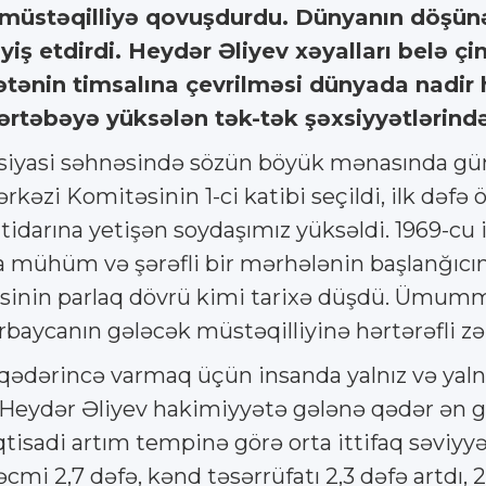
 müstəqilliyə qovuşdurdu. Dünyanın döşünə
iş etdirdi. Heydər Əliyev xəyalları belə çi
Vətənin timsalına çevrilməsi dünyada nadir
rtəbəyə yüksələn tək-tək şəxsiyyətlərindən
ın siyasi səhnəsində sözün böyük mənasında g
əzi Komitəsinin 1-ci katibi seçildi, ilk dəfə
tidarına yetişən soydaşımız yüksəldi. 1969-cu
mühüm və şərəfli bir mərhələnin başlanğıcını 
inin parlaq dövrü kimi tarixə düşdü. Ümummi
baycanın gələcək müstəqilliyinə hərtərəfli zə
dərincə varmaq üçün insanda yalnız və yalnız
 Heydər Əliyev hakimiyyətə gələnə qədər ən ge
sadi artım tempinə görə orta ittifaq səviyyəsi
mi 2,7 dəfə, kənd təsərrüfatı 2,3 dəfə artdı, 