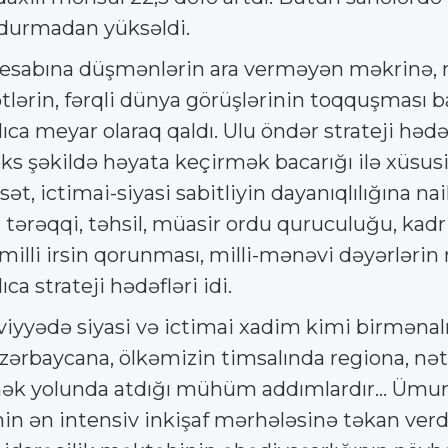
 durmadan yüksəldi.
hesabına düşmənlərin ara verməyən məkrinə, 
ərin, fərqli dünya görüşlərinin toqquşması 
ca meyar olaraq qaldı. Ulu öndər strateji hədəfl
şəkildə həyata keçirmək bacarığı ilə xüsusilə
t, ictimai-siyasi sabitliyin dayanıqlılığına na
 tərəqqi, təhsil, müasir ordu quruculuğu, kadr 
 milli irsin qorunması, milli-mənəvi dəyərlər
ca strateji hədəfləri idi.
iyyədə siyasi və ictimai xadim kimi birmənalı
zərbaycana, ölkəmizin timsalında regiona, nətic
mək yolunda atdığı mühüm addımlardır... Ümum
xinin ən intensiv inkişaf mərhələsinə təkan ver