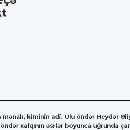
neçə
kt
n mənalı, kiminin adi. Ulu öndər Heydər Əl
öndər xalqının əsrlər boyunca uğrunda çar