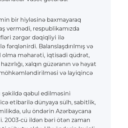
min bir hiyləsinə baxmayaraq
baş vermədi, respublikamızda
əri zərgər dəqiqliyi ilə
 fərqlənirdi. Balanslaşdırılmış və
il olma məharəti, iqtisadi qüdrət,
hazırlığı, xalqın güzəranın və həyat
in möhkəmləndirilməsi və layiqincə
 şəkildə qəbul edilməsini
ə etibarilə dünyaya sülh, sabitlik,
ilikdə, ulu öndərin Azərbaycana
di. 2003-cü ildən bəri ötən zaman