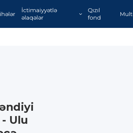
İctimaiyyətlə
Qızıl
ihələr
Mult
əlaqələr
fond
əndiyi
- Ulu