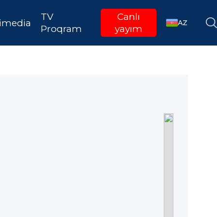
TV
Canlı
imedia
AZ
Proqram
yayım