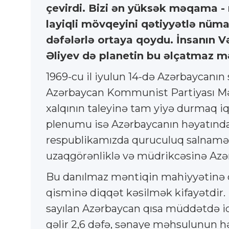
çevirdi. Bizi ən yüksək məqama -
layiqli mövqeyini qətiyyətlə nümay
dəfələrlə ortaya qoydu. İnsanın 
Əliyev də planetin bu əlçatmaz mə
1969-cu il iyulun 14-də Azərbaycan
Azərbaycan Kommunist Partiyası Mərk
xalqının taleyinə tam yiyə durmaq iq
plenumu isə Azərbaycanın həyatında 
respublikamızda quruculuq salnaməs
uzaqgörənliklə və müdrikcəsinə Azər
Bu danılmaz məntiqin mahiyyətinə qə
qisminə diqqət kəsilmək kifayətdir.
sayılan Azərbaycan qısa müddətdə iqti
gəlir 2,6 dəfə, sənaye məhsulunun həc