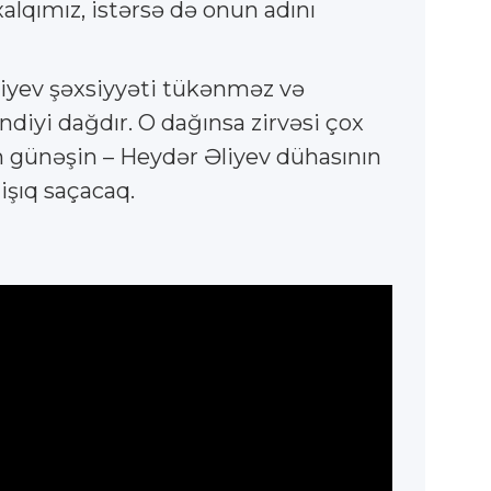
 xalqımız, istərsə də onun adını
liyev şəxsiyyəti tükənməz və
diyi dağdır. O dağınsa zirvəsi çox
n günəşin – Heydər Əliyev dühasının
işıq saçacaq.