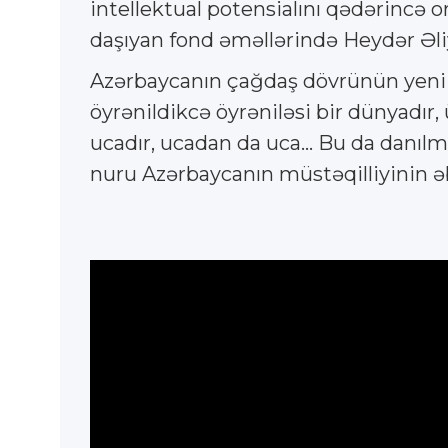
intellektual potensialını qədərincə ort
daşıyan fond əməllərində Heydər Əliy
Azərbaycanın çağdaş dövrünün yeni i
öyrənildikcə öyrəniləsi bir dünyadır
ucadır, ucadan da uca... Bu da danı
nuru Azərbaycanın müstəqilliyinin əbə