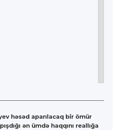
iyev həsəd aparılacaq bir ömür
pışdığı ən ümdə haqqını reallığa