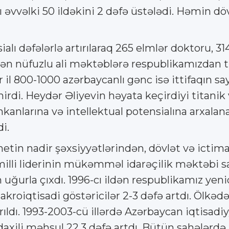
 əvvəlki 50 ildəkini 2 dəfə üstələdi. Həmin dövr
lı dəfələrlə artırılaraq 265 elmlər doktoru, 31
də ən nüfuzlu ali məktəblərə respublikamızdan 
ər il 800-1000 azərbaycanlı gənc isə ittifaqın s
irdi. Heydər Əliyevin həyata keçirdiyi titanik
mkanlarına və intellektual potensialına arxala
i.
anetin nadir şəxsiyyətlərindən, dövlət və icti
illi liderinin mükəmməl idarəçilik məktəbi 
uğurla çıxdı. 1996-cı ildən respublikamız ye
kroiqtisadi göstəricilər 2-3 dəfə artdı. Ölkə
rıldı. 1993-2003-cü illərdə Azərbaycan iqtisadi
li məhsul 22,3 dəfə artdı. Bütün sahələrdə i