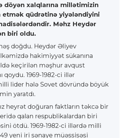
 döyən xalqlarına millətimizin
n etmək qüdrətinə yiyələndiyini
 hadisələrdəndir. Məhz Heydər
 biri oldu.
ünəş doğdu. Heydər Əliyev
 ölkəmizdə hakimiyyət sükanına
 ildə keçirilən məşhur avqust
qoydu. 1969-1982-ci illər
lli lider hələ Sovet dövründə böyük
min yaratdı.
 heyrət doğuran faktların təkcə bir
ridə qalan respublikalardan biri
ni ötdü. 1969-1982-ci illərdə milli
249 yeni iri sənaye müəssisəsi