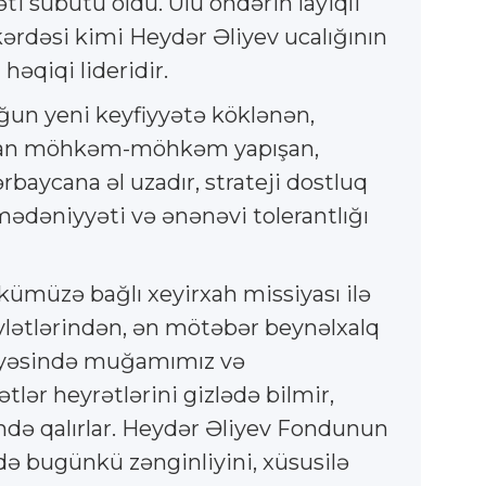
ti sübutu oldu. Ulu öndərin layiqli
rkərdəsi kimi Heydər Əliyev ucalığının
həqiqi lideridir.
ğun yeni keyfiyyətə köklənən,
ndan möhkəm-möhkəm yapışan,
rbaycana əl uzadır, strateji dostluq
 mədəniyyəti və ənənəvi tolerantlığı
kümüzə bağlı xeyirxah missiyası ilə
dövlətlərindən, ən mötəbər beynəlxalq
r sayəsində muğamımız və
ər heyrətlərini gizlədə bilmir,
ndə qalırlar. Heydər Əliyev Fondunun
də bugünkü zənginliyini, xüsusilə