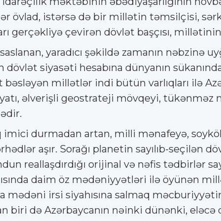
 idarəçilik məktəbinin əbədiyaşarlığının növbə
r övlad, istərsə də bir millətin təmsilçisi, sə
gerçəkliyə çevirən dövlət başçısı, millətinin 
saslanan, yaradıcı şəkildə zamanın nəbzinə uy
 dövlət siyasəti hesabına dünyanın sükanı
sləyən millətlər indi bütün varlıqları ilə Azə
yyatı, əlverişli geostrateji mövqeyi, tükənməz
ədir.
q imici durmadan artan, milli mənafeyə, soykö
rhədlər aşır. Sorağı planetin sayılıb-seçilən 
ndun reallaşdırdığı orijinal və nəfis tədbirlə
ında daim öz mədəniyyətləri ilə öyünən millətl
a mədəni irsi siyahısına salmaq məcburiyyəti
n biri də Azərbaycanın nəinki dünənki, eləcə 