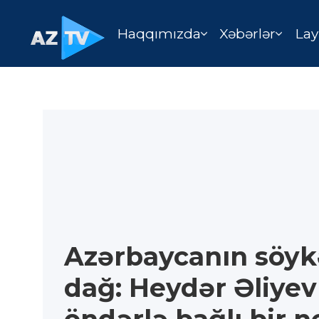
Haqqımızda
Xəbərlər
Lay
Azərbaycanın söyk
dağ: Heydər Əliyev 