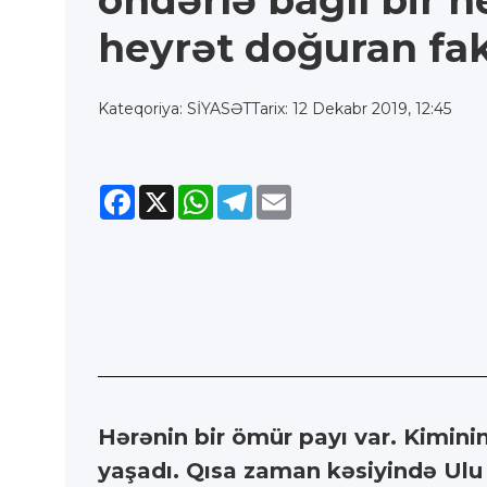
öndərlə bağlı bir 
heyrət doğuran fa
Kateqoriya: SİYASƏT
Tarix: 12 Dekabr 2019, 12:45
Facebook
X
WhatsApp
Telegram
Email
Hərənin bir ömür payı var. Kimini
yaşadı. Qısa zaman kəsiyində Ulu 