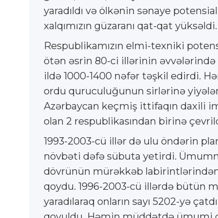
yaradıldı və ölkənin sənaye potensialı
xalqımızın güzaranı qat-qat yüksəldi.
Respublikamızın elmi-texniki potensia
ötən əsrin 80-ci illərinin əvvələrin
ildə 1000-1400 nəfər təşkil edirdi. H
ordu quruculuğunun sirlərinə yiyələn
Azərbaycan keçmiş ittifaqın daxili i
olan 2 respublikasından birinə çevrild
1993-2003-cü illər də ulu öndərin pl
növbəti dəfə sübuta yetirdi. Ümumm
dövrünün mürəkkəb labirintlərindən 
qoydu. 1996-2003-cü illərdə bütün ma
yaradılaraq onların sayı 5202-yə çatdı
qoyuldu. Həmin müddətdə ümumi daxi