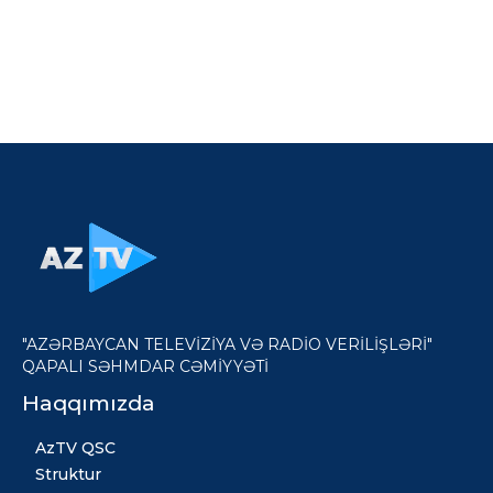
"AZƏRBAYCAN TELEVİZİYA VƏ RADİO VERİLİŞLƏRİ"
QAPALI SƏHMDAR CƏMİYYƏTİ
Haqqımızda
AzTV QSC
Struktur