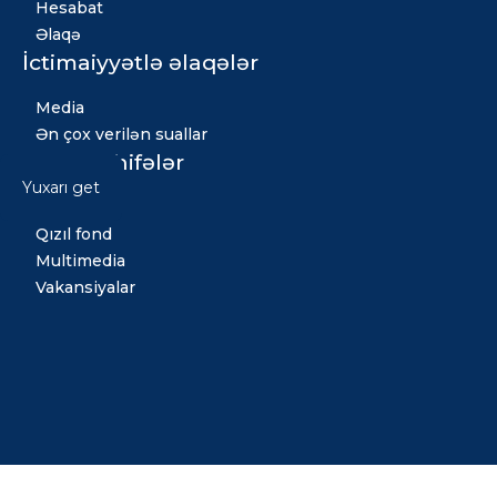
Hesabat
Əlaqə
İctimaiyyətlə əlaqələr
Media
Ən çox verilən suallar
Digər səhifələr
Yuxarı get
Xəbərlər
Qızıl fond
Multimedia
Vakansiyalar