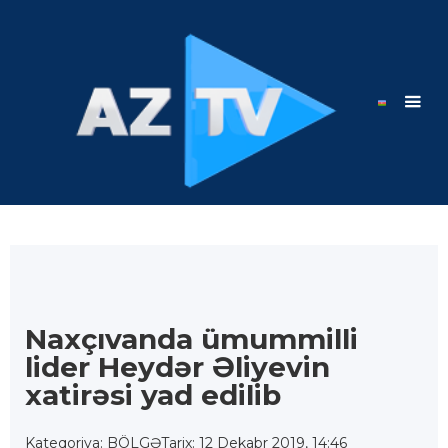
Naxçıvanda ümummilli
lider Heydər Əliyevin
xatirəsi yad edilib
Kateqoriya: BÖLGƏ
Tarix: 12 Dekabr 2019, 14:46