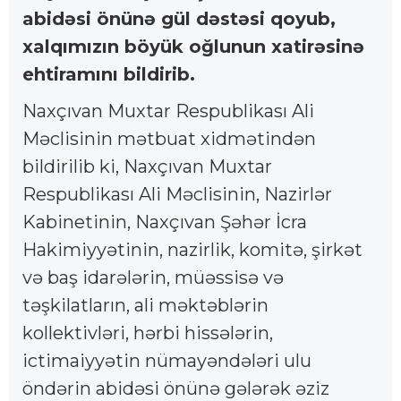
abidəsi önünə gül dəstəsi qoyub,
xalqımızın böyük oğlunun xatirəsinə
ehtiramını bildirib.
Naxçıvan Muxtar Respublikası Ali
Məclisinin mətbuat xidmətindən
bildirilib ki, Naxçıvan Muxtar
Respublikası Ali Məclisinin, Nazirlər
Kabinetinin, Naxçıvan Şəhər İcra
Hakimiyyətinin, nazirlik, komitə, şirkət
və baş idarələrin, müəssisə və
təşkilatların, ali məktəblərin
kollektivləri, hərbi hissələrin,
ictimaiyyətin nümayəndələri ulu
öndərin abidəsi önünə gələrək əziz