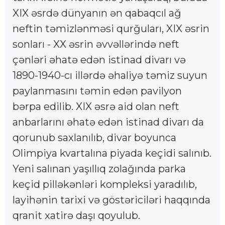
XIX əsrdə dünyanın ən qabaqcıl ağ
neftin təmizlənməsi qurğuları, XIX əsrin
sonları - XX əsrin əvvəllərində neft
çənləri əhatə edən istinad divarı və
1890-1940-cı illərdə əhaliyə təmiz suyun
paylanmasını təmin edən pavilyon
bərpa edilib. XIX əsrə aid olan neft
anbarlarını əhatə edən istinad divarı da
qorunub saxlanılıb, divar boyunca
Olimpiya kvartalına piyada keçidi salınıb.
Yeni salınan yaşıllıq zolağında parka
keçid pilləkənləri kompleksi yaradılıb,
layihənin tarixi və göstəriciləri haqqında
qranit xatirə daşı qoyulub.