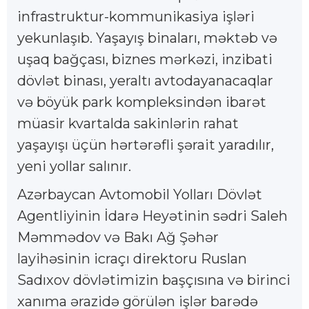
infrastruktur-kommunikasiya işləri
yekunlaşıb. Yaşayış binaları, məktəb və
uşaq bağçası, biznes mərkəzi, inzibati
dövlət binası, yeraltı avtodayanacaqlar
və böyük park kompleksindən ibarət
müasir kvartalda sakinlərin rahat
yaşayışı üçün hərtərəfli şərait yaradılır,
yeni yollar salınır.
Azərbaycan Avtomobil Yolları Dövlət
Agentliyinin İdarə Heyətinin sədri Saleh
Məmmədov və Bakı Ağ Şəhər
layihəsinin icraçı direktoru Ruslan
Sadıxov dövlətimizin başçısına və birinci
xanıma ərazidə görülən işlər barədə