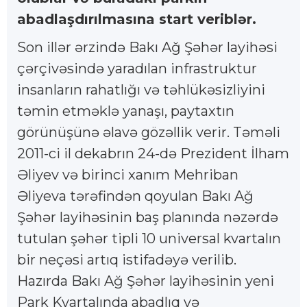
abadlaşdırılmasına start veriblər.
Son illər ərzində Bakı Ağ Şəhər layihəsi
çərçivəsində yaradılan infrastruktur
insanların rahatlığı və təhlükəsizliyini
təmin etməklə yanaşı, paytaxtın
görünüşünə əlavə gözəllik verir. Təməli
2011-ci il dekabrın 24-də Prezident İlham
Əliyev və birinci xanım Mehriban
Əliyeva tərəfindən qoyulan Bakı Ağ
Şəhər layihəsinin baş planında nəzərdə
tutulan şəhər tipli 10 universal kvartalın
bir neçəsi artıq istifadəyə verilib.
Hazırda Bakı Ağ Şəhər layihəsinin yeni
Park Kvartalında abadlıq və