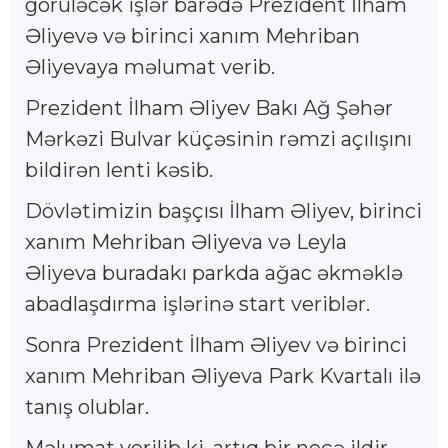
görüləcək işlər barədə Prezident İlham
Əliyevə və birinci xanım Mehriban
Əliyevaya məlumat verib.
Prezident İlham Əliyev Bakı Ağ Şəhər
Mərkəzi Bulvar küçəsinin rəmzi açılışını
bildirən lenti kəsib.
Dövlətimizin başçısı İlham Əliyev, birinci
xanım Mehriban Əliyeva və Leyla
Əliyeva buradakı parkda ağac əkməklə
abadlaşdırma işlərinə start veriblər.
Sonra Prezident İlham Əliyev və birinci
xanım Mehriban Əliyeva Park Kvartalı ilə
tanış olublar.