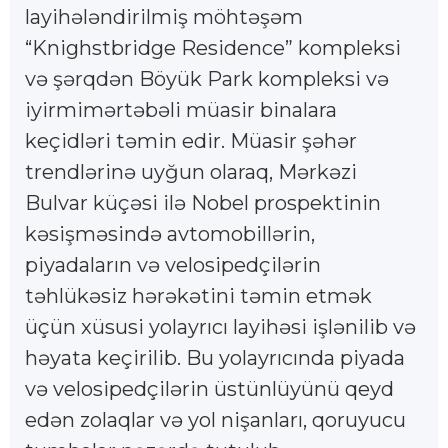
layihələndirilmiş möhtəşəm
“Knighstbridge Residence” kompleksi
və şərqdən Böyük Park kompleksi və
iyirmimərtəbəli müasir binalara
keçidləri təmin edir. Müasir şəhər
trendlərinə uyğun olaraq, Mərkəzi
Bulvar küçəsi ilə Nobel prospektinin
kəsişməsində avtomobillərin,
piyadaların və velosipedçilərin
təhlükəsiz hərəkətini təmin etmək
üçün xüsusi yolayrıcı layihəsi işlənilib və
həyata keçirilib. Bu yolayrıcında piyada
və velosipedçilərin üstünlüyünü qeyd
edən zolaqlar və yol nişanları, qoruyucu