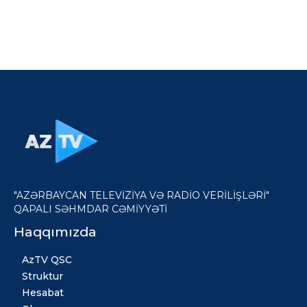
"AZƏRBAYCAN TELEVİZİYA VƏ RADİO VERİLİŞLƏRİ"
QAPALI SƏHMDAR CƏMİYYƏTİ
Haqqımızda
AzTV QSC
Struktur
Hesabat