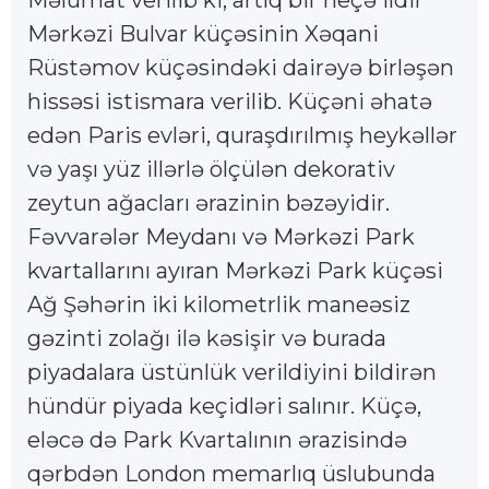
Məlumat verilib ki, artıq bir neçə ildir
Mərkəzi Bulvar küçəsinin Xəqani
Rüstəmov küçəsindəki dairəyə birləşən
hissəsi istismara verilib. Küçəni əhatə
edən Paris evləri, quraşdırılmış heykəllər
və yaşı yüz illərlə ölçülən dekorativ
zeytun ağacları ərazinin bəzəyidir.
Fəvvarələr Meydanı və Mərkəzi Park
kvartallarını ayıran Mərkəzi Park küçəsi
Ağ Şəhərin iki kilometrlik maneəsiz
gəzinti zolağı ilə kəsişir və burada
piyadalara üstünlük verildiyini bildirən
hündür piyada keçidləri salınır. Küçə,
eləcə də Park Kvartalının ərazisində
qərbdən London memarlıq üslubunda