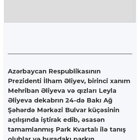
Azərbaycan Respublikasının
Prezidenti İlham Əliyev, birinci xanım
Mehriban Əliyeva və qızları Leyla
Əliyeva dekabrın 24-də Bakı Ağ
Şəhərdə Mərkəzi Bulvar küçəsinin
açılışında iştirak edib, əsasən
tamamlanmış Park Kvartalı ilə tanış
olublar və buradakı parkın