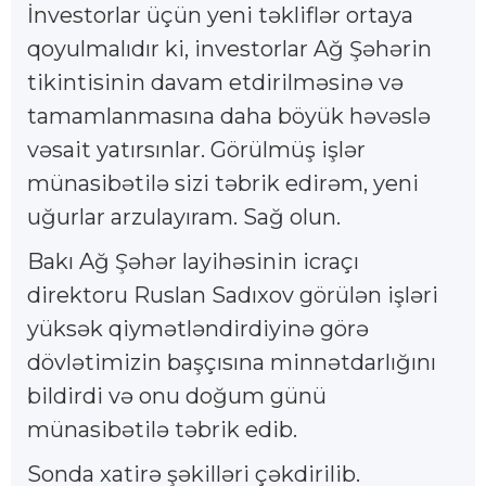
İnvestorlar üçün yeni təkliflər ortaya
qoyulmalıdır ki, investorlar Ağ Şəhərin
tikintisinin davam etdirilməsinə və
tamamlanmasına daha böyük həvəslə
vəsait yatırsınlar. Görülmüş işlər
münasibətilə sizi təbrik edirəm, yeni
uğurlar arzulayıram. Sağ olun.
Bakı Ağ Şəhər layihəsinin icraçı
direktoru Ruslan Sadıxov görülən işləri
yüksək qiymətləndirdiyinə görə
dövlətimizin başçısına minnətdarlığını
bildirdi və onu doğum günü
münasibətilə təbrik edib.
Sonda xatirə şəkilləri çəkdirilib.