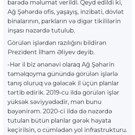
barədə məlumat verildi. Qeyd edildi ki,
Ağ Şəhərdə ofis, yaşayış, inzibati, dövlət
binalarının, parkların və digər tikililərin
inşası nəzərdə tutulub.
Görülən işlərdən razılığını bildirən
Prezident İlham Əliyev deyib.
-Hər il biz ənənəvi olaraq Ağ Şəhərin
təməlqoyma günündə görülən işlərlə
tanış oluruq və gələcək il üçün planlar
tərtib edirik. 2019-cu ildə görülən işlər
yüksək səviyyədədir, mən bunu
bəyənirəm. 2020-ci ildə də nəzərdə
tutulan bütün planlar gərək həyata
keçirilsin, o cümlədən yol infrastrukturu.