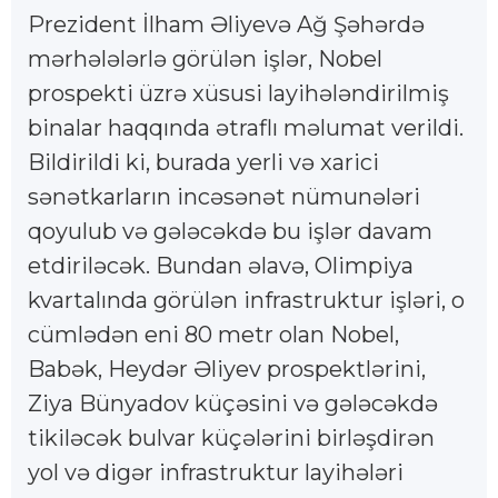
Prezident İlham Əliyevə Ağ Şəhərdə
mərhələlərlə görülən işlər, Nobel
prospekti üzrə xüsusi layihələndirilmiş
binalar haqqında ətraflı məlumat verildi.
Bildirildi ki, burada yerli və xarici
sənətkarların incəsənət nümunələri
qoyulub və gələcəkdə bu işlər davam
etdiriləcək. Bundan əlavə, Olimpiya
kvartalında görülən infrastruktur işləri, o
cümlədən eni 80 metr olan Nobel,
Babək, Heydər Əliyev prospektlərini,
Ziya Bünyadov küçəsini və gələcəkdə
tikiləcək bulvar küçələrini birləşdirən
yol və digər infrastruktur layihələri