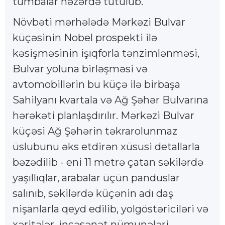
tumbalar nəzərdə tutulub.
Növbəti mərhələdə Mərkəzi Bulvar
küçəsinin Nobel prospekti ilə
kəsişməsinin işıqforla tənzimlənməsi,
Bulvar yoluna birləşməsi və
avtomobillərin bu küçə ilə birbaşa
Sahilyanı kvartala və Ağ Şəhər Bulvarına
hərəkəti planlaşdırılır. Mərkəzi Bulvar
küçəsi Ağ Şəhərin təkrarolunmaz
üslubunu əks etdirən xüsusi detallarla
bəzədilib - eni 11 metrə çatan səkilərdə
yaşıllıqlar, arabalar üçün panduslar
salınıb, səkilərdə küçənin adı daş
nişanlarla qeyd edilib, yolgöstəriciləri və
xəritələr, incəsənət nümunələri