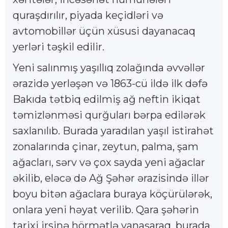
quraşdırılır, piyada keçidləri və
avtomobillər üçün xüsusi dayanacaq
yerləri təşkil edilir.
Yeni salınmış yaşıllıq zolağında əvvəllər
ərazidə yerləşən və 1863-cü ildə ilk dəfə
Bakıda tətbiq edilmiş ağ neftin ikiqat
təmizlənməsi qurğuları bərpa edilərək
saxlanılıb. Burada yaradılan yaşıl istirahət
zonalarında çinar, zeytun, palma, şam
ağacları, sərv və çox sayda yeni ağaclar
əkilib, eləcə də Ağ Şəhər ərazisində illər
boyu bitən ağaclara buraya köçürülərək,
onlara yeni həyat verilib. Qara şəhərin
tarixi irsinə hörmətlə yanaşaraq, burada