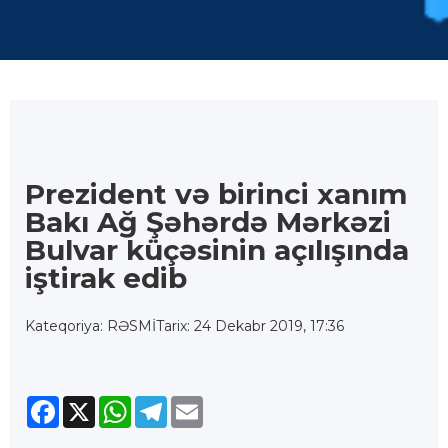
Prezident və birinci xanım
Bakı Ağ Şəhərdə Mərkəzi
Bulvar küçəsinin açılışında
iştirak edib
Kateqoriya: RƏSMİ
Tarix: 24 Dekabr 2019, 17:36
Facebook
X
WhatsApp
Telegram
Email