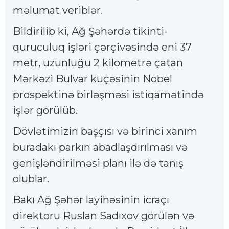
məlumat veriblər.
Bildirilib ki, Ağ Şəhərdə tikinti-
quruculuq işləri çərçivəsində eni 37
metr, uzunluğu 2 kilometrə çatan
Mərkəzi Bulvar küçəsinin Nobel
prospektinə birləşməsi istiqamətində
işlər görülüb.
Dövlətimizin başçısı və birinci xanım
buradakı parkın abadlaşdırılması və
genişləndirilməsi planı ilə də tanış
olublar.
Bakı Ağ Şəhər layihəsinin icraçı
direktoru Ruslan Sadıxov görülən və