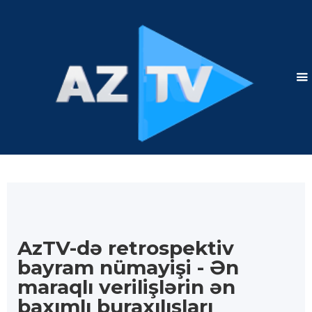
AzTV-də retrospektiv
bayram nümayişi - Ən
maraqlı verilişlərin ən
baxımlı buraxılışları