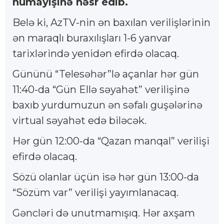
nümayişinə həsr edib.
Belə ki, AzTV-nin ən baxılan verilişlərinin
ən maraqlı buraxılışları 1-6 yanvar
tarixlərində yenidən efirdə olacaq.
Gününü “Telesəhər”lə açanlar hər gün
11:40-da “Gün Ellə səyahət” verilişinə
baxıb yurdumuzun ən səfalı guşələrinə
virtual səyahət edə biləcək.
Hər gün 12:00-da “Qazan manqal” verilişi
efirdə olacaq.
Sözü olanlar üçün isə hər gün 13:00-da
“Sözüm var” verilişi yayımlanacaq.
Gəncləri də unutmamışıq. Hər axşam