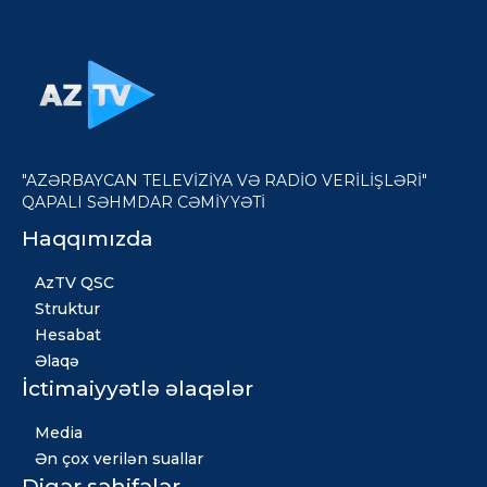
"AZƏRBAYCAN TELEVİZİYA VƏ RADİO VERİLİŞLƏRİ"
QAPALI SƏHMDAR CƏMİYYƏTİ
Haqqımızda
AzTV QSC
Struktur
Hesabat
Əlaqə
İctimaiyyətlə əlaqələr
Media
Ən çox verilən suallar
Digər səhifələr