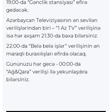
19:00-da “Gənclik stansiyası” efirə
gedəcək.
Azərbaycan Televiziyasının ən sevilən
verilişlərindən biri – “1 Az TV” verilişinə
isə hər axşam 21:30-da baxa bilərsiniz.
22:00-da “Belə belə işlər” verilişinin ən
maraqlı buraxılışları efirdə olacaq.
Gününüzü hər gecə - 00:00-da
“Ağ&Qara” verilişi ilə yekunlaşdıra
bilərsiniz.