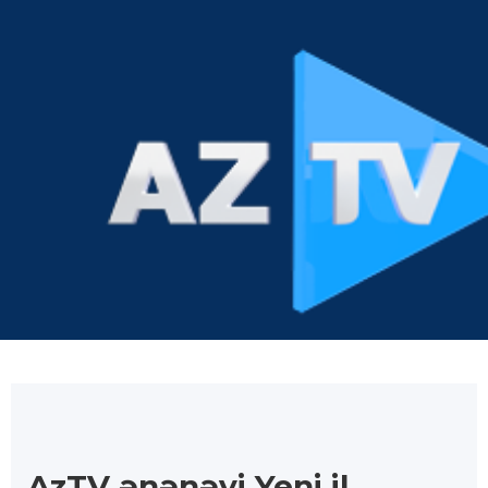
AzTV ənənəvi Yeni il