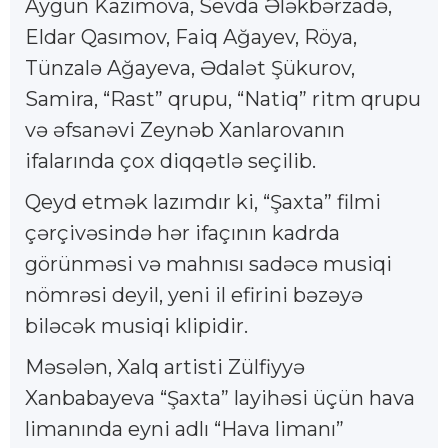
Aygün Kazımova, Sevda Ələkbərzadə,
Eldar Qasımov, Faiq Ağayev, Röya,
Tünzalə Ağayeva, Ədalət Şükurov,
Samira, “Rast” qrupu, “Natiq” ritm qrupu
və əfsanəvi Zeynəb Xanlarovanın
ifalarında çox diqqətlə seçilib.
Qeyd etmək lazımdır ki, “Şaxta” filmi
çərçivəsində hər ifaçının kadrda
görünməsi və mahnısı sadəcə musiqi
nömrəsi deyil, yeni il efirini bəzəyə
biləcək musiqi klipidir.
Məsələn, Xalq artisti Zülfiyyə
Xanbabayeva “Şaxta” layihəsi üçün hava
limanında eyni adlı “Hava limanı”