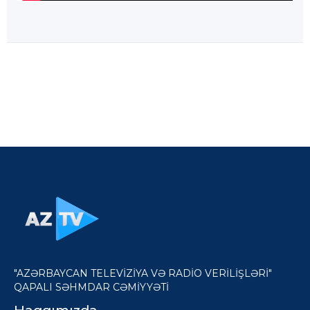
"AZƏRBAYCAN TELEVİZİYA VƏ RADİO VERİLİŞLƏRİ"
QAPALI SƏHMDAR CƏMİYYƏTİ
Haqqımızda