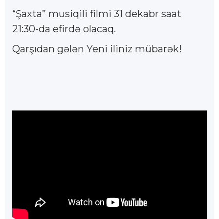
“Şaxta” musiqili filmi 31 dekabr saat
21:30-da efirdə olacaq.
Qarşıdan gələn Yeni iliniz mübarək!