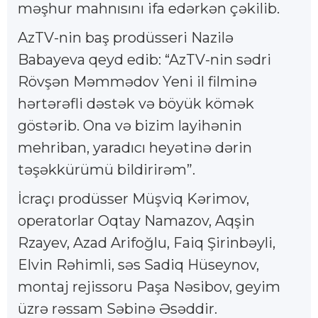
məşhur mahnısını ifa edərkən çəkilib.
AzTV-nin baş prodüsseri Nazilə
Babayeva qeyd edib: “AzTV-nin sədri
Rövşən Məmmədov Yeni il filminə
hərtərəfli dəstək və böyük kömək
göstərib. Ona və bizim layihənin
mehriban, yaradıcı heyətinə dərin
təşəkkürümü bildirirəm”.
İcraçı prodüsser Müşviq Kərimov,
operatorlar Oqtay Namazov, Aqşin
Rzayev, Azad Arifoğlu, Faiq Şirinbəyli,
Elvin Rəhimli, səs Sadiq Hüseynov,
montaj rejissoru Paşa Nəsibov, geyim
üzrə rəssam Səbinə Əsəddir.