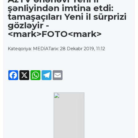
şənliyindən imtina etdi:
tamaşaçıları Yeni il sürprizi
gözləyir -
<mark>FOTO<mark>
Kateqoriya: MEDİA
Tarix: 28 Dekabr 2019, 11:12
Facebook
X
WhatsApp
Telegram
Email