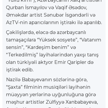
Qurban İsmayılov və Vaqif Əsədov,
Əməkdar artist Sənubər İsgəndərli və
AzTV-nin aparıcılarının iştirakı ilə aparılıb.
Çəkilişlərdə, eləcə də azərbaycanlı
tamaşaçılara “Yüksek sosyete”, “Vatanım
sensin”, “Kardeşim benim” və
“Terkedilmiş” layihələrindən yaxşı tanış
olan türkiyəli aktyor Emir Qaripler də
iştirak edib.
Nazilə Babayevanın sözlərinə görə,
“Şaxta” filminin musiqiləri layihənin
müəyyən yerlərinə uyğunluğuna görə
məşhur artistlər Zülfiyyə Xanbabayeva,