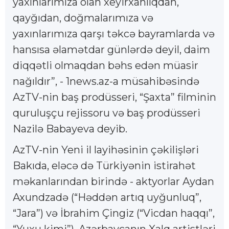
yaxınlarımıza olan xeyirxahlıqdan,
qayğıdan, doğmalarımıza və
yaxınlarımıza qarşı təkcə bayramlarda və
hansısa əlamətdar günlərdə deyil, daim
diqqətli olmaqdan bəhs edən müasir
nağıldır”, - 1news.az-a müsahibəsində
AzTV-nin baş prodüsseri, “Şaxta” filminin
quruluşçu rejissoru və baş prodüsseri
Nazilə Babayeva deyib.
AzTV-nin Yeni il layihəsinin çəkilişləri
Bakıda, eləcə də Türkiyənin istirahət
məkanlarından birində - aktyorlar Aydan
Axundzadə (“Həddən artıq uyğunluq”,
“Jara”) və İbrahim Çingiz (“Vicdan haqqı”,
“Yuxu kimi”), Azərbaycanın Xalq artistləri