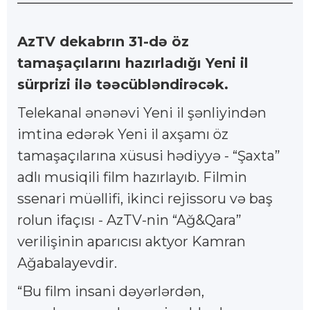
AzTV dekabrın 31-də öz
tamaşaçılarını hazırladığı Yeni il
sürprizi ilə təəcübləndirəcək.
Telekanal ənənəvi Yeni il şənliyindən
imtina edərək Yeni il axşamı öz
tamaşaçılarına xüsusi hədiyyə - “Şaxta”
adlı musiqili film hazırlayıb. Filmin
ssenari müəllifi, ikinci rejissoru və baş
rolun ifaçısı - AzTV-nin “Ağ&Qara”
verilişinin aparıcısı aktyor Kamran
Ağabalayevdir.
“Bu film insani dəyərlərdən,