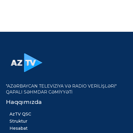
"AZƏRBAYCAN TELEVİZİYA VƏ RADİO VERİLİŞLƏRİ"
QAPALI SƏHMDAR CƏMİYYƏTİ
Haqqımızda
AzTV QSC
Struktur
Hesabat