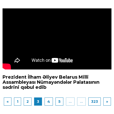
Prezident İlham Əliyev Belarus Milli
Assambleyası Nümayəndələr Palatasının
sədrini qəbul edib
«
1
2
3
4
5
...
...
323
»