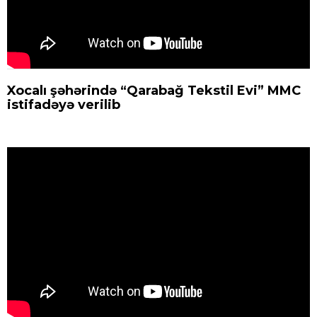
Xocalı şəhərində “Qarabağ Tekstil Evi” MMC
istifadəyə verilib