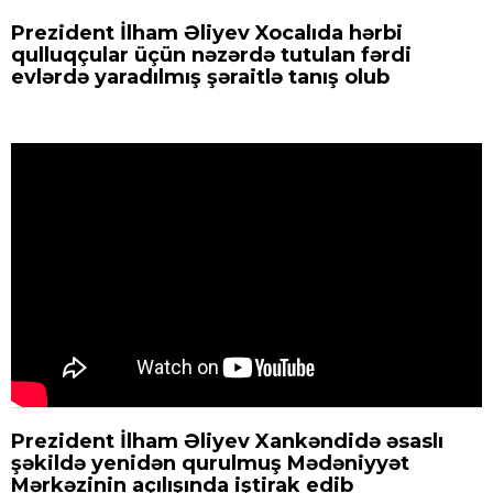
Prezident İlham Əliyev Xocalıda hərbi
qulluqçular üçün nəzərdə tutulan fərdi
evlərdə yaradılmış şəraitlə tanış olub
Prezident İlham Əliyev Xankəndidə əsaslı
şəkildə yenidən qurulmuş Mədəniyyət
Mərkəzinin açılışında iştirak edib