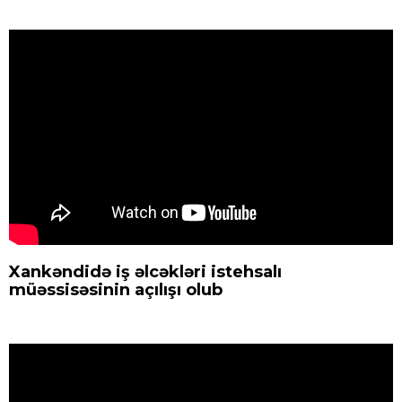
Xankəndidə iş əlcəkləri istehsalı
müəssisəsinin açılışı olub