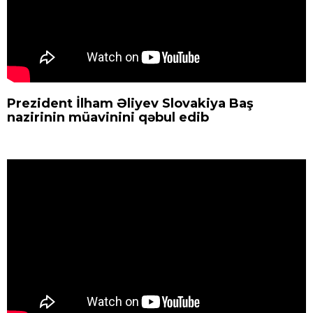
Prezident İlham Əliyev Slovakiya Baş
nazirinin müavinini qəbul edib