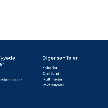
iyyətlə
Digər səhifələr
ər
Xəbərlər
Qızıl fond
Multimedia
rilən suallar
Vakansiyalar