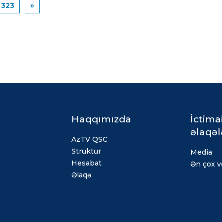
323
»
Haqqımızda
İctima
əlaqəl
AzTV QSC
Struktur
Media
Hesabat
Ən çox ve
Əlaqə