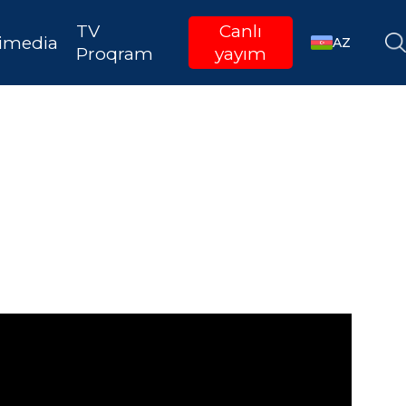
TV
Canlı
imedia
AZ
Proqram
yayım