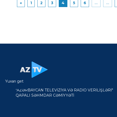
«
1
2
3
4
5
6
...
...
Yuxarı get
"AZƏRBAYCAN TELEVİZİYA VƏ RADİO VERİLİŞLƏRİ"
QAPALI SƏHMDAR CƏMİYYƏTİ