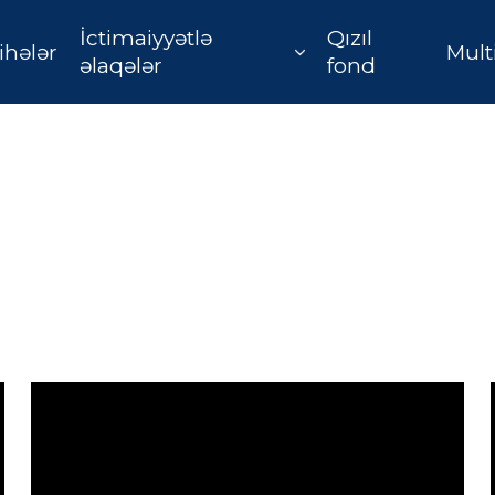
İctimaiyyətlə
Qızıl
ihələr
Mult
əlaqələr
fond