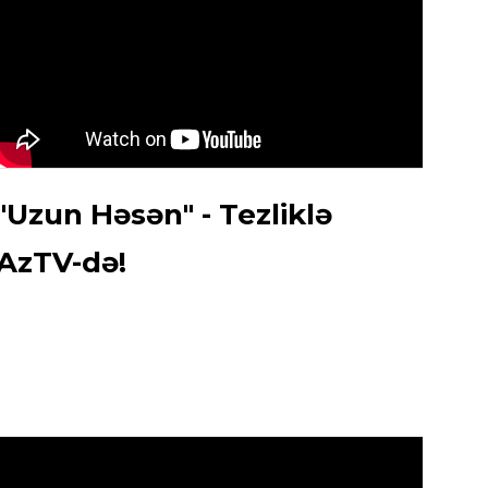
"Uzun Həsən" - Tezliklə
AzTV-də!