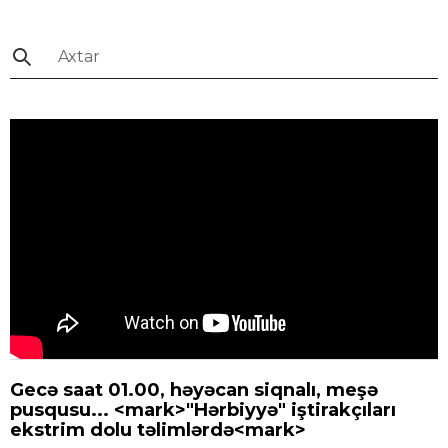
Gecə saat 01.00, həyəcan siqnalı, meşə
pusqusu... <mark>"Hərbiyyə" iştirakçıları
ekstrim dolu təlimlərdə<mark>