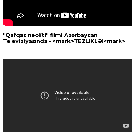
"Qafqaz neoliti" filmi Azərbaycan
Televiziyasında - <mark>TEZLIKLƏ!<mark>