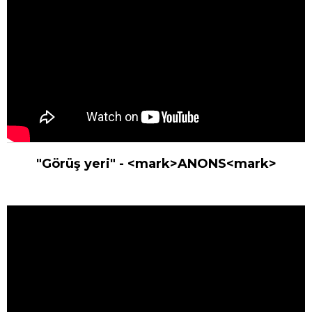
"Görüş yeri" - <mark>ANONS<mark>