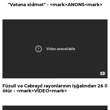
"Vətənə xidmət" - <mark>ANONS<mark>
Füzuli və Cəbrayıl rayonlarının işğalından 26 il
ötür - <mark>VİDEO<mark>