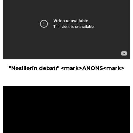
"Nəsillərin debatı" <mark>ANONS<mark>