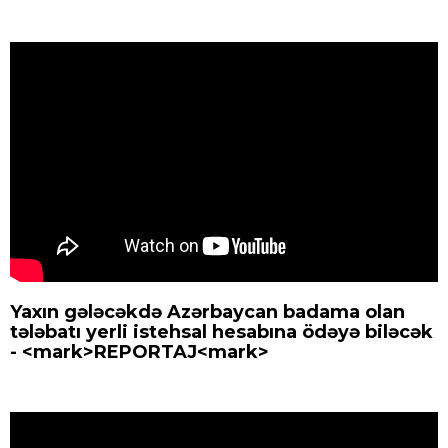
Yaxın gələcəkdə Azərbaycan badama olan
tələbatı yerli istehsal hesabına ödəyə biləcək
- <mark>REPORTAJ<mark>