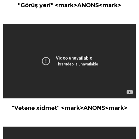
"Görüş yeri" <mark>ANONS<mark>
"Vətənə xidmət" <mark>ANONS<mark>