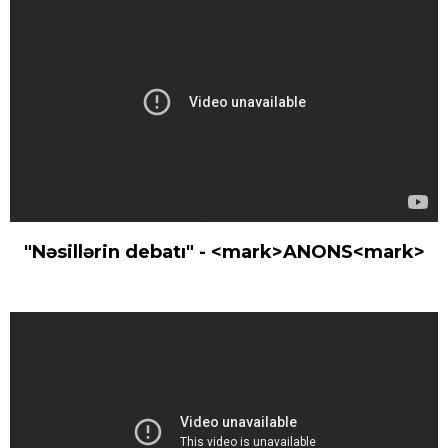
"Nəsillərin debatı" - <mark>ANONS<mark>