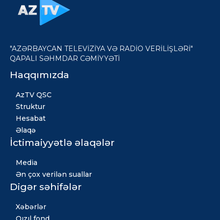
"AZƏRBAYCAN TELEVİZİYA VƏ RADİO VERİLİŞLƏRİ"
QAPALI SƏHMDAR CƏMİYYƏTİ
Haqqımızda
AzTV QSC
Struktur
Hesabat
Əlaqə
İctimaiyyətlə əlaqələr
Media
Ən çox verilən suallar
Digər səhifələr
Xəbərlər
Qızıl fond