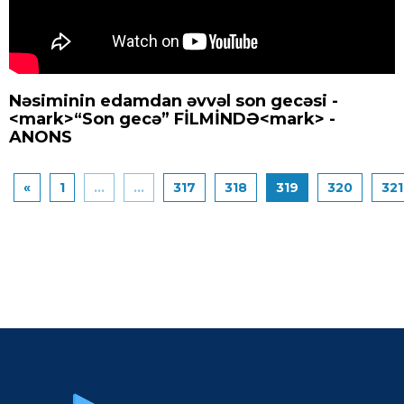
Nəsiminin edamdan əvvəl son gecəsi -
<mark>“Son gecə” FİLMİNDƏ<mark> -
ANONS
«
1
...
...
317
318
319
320
321