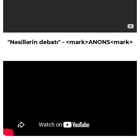
"Nəsillərin debatı" - <mark>ANONS<mark>