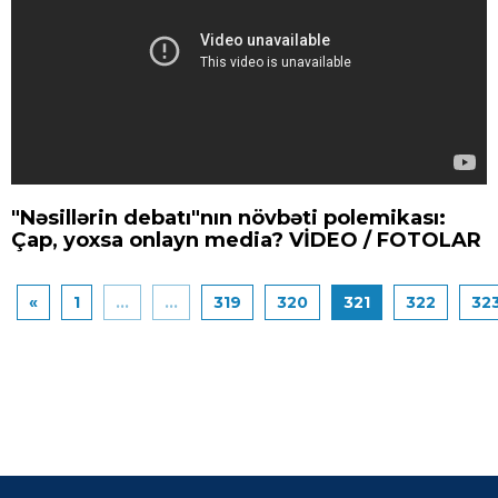
"Nəsillərin debatı"nın növbəti polemikası:
Çap, yoxsa onlayn media? VİDEO / FOTOLAR
«
1
...
...
319
320
321
322
32