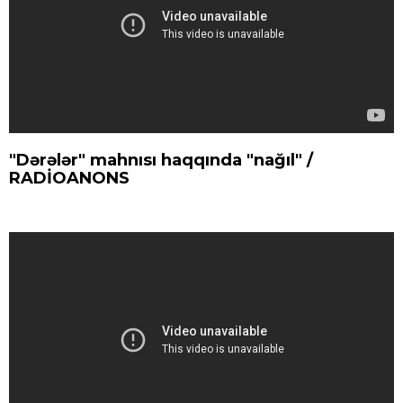
"Dərələr" mahnısı haqqında "nağıl" /
RADİOANONS