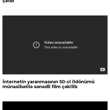
çatıb
İnternetin yaranmasının 50-ci ildönümü
münasibətilə sənədli film çəkilib