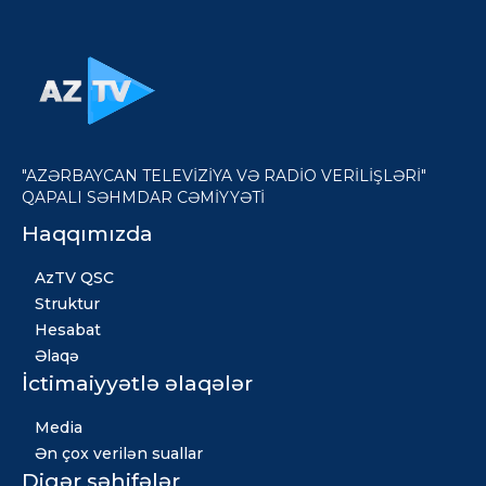
"AZƏRBAYCAN TELEVİZİYA VƏ RADİO VERİLİŞLƏRİ"
QAPALI SƏHMDAR CƏMİYYƏTİ
Haqqımızda
AzTV QSC
Struktur
Hesabat
Əlaqə
İctimaiyyətlə əlaqələr
Media
Ən çox verilən suallar
Digər səhifələr