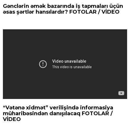
Gənclərin əmək bazarında iş tapmaları üçün
əsas şərtlər hansılardır? FOTOLAR / VİDEO
“Vətənə xidmət” verilişində informasiya
müharibəsindən danışılacaq FOTOLAR /
VİDEO