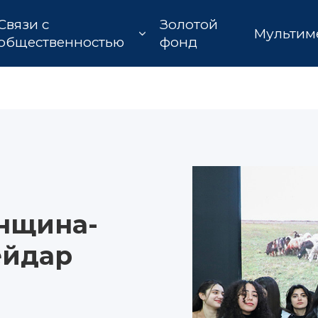
Связи с
Золотой
Мультим
общественностью
фонд
нщина-
ейдар