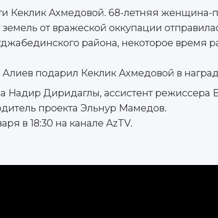
и Кеклик Ахмедовой. 68-летняя женщина-пас
земель от вражеской оккупации отправилас
джабединского района, некоторое время р
лиев подарил Кеклик Ахмедовой в награду 
а Надир Диридаглы, ассистент режиссера 
одитель проекта Эльнур Мамедов.
ря в 18:30 на канале AzTV.