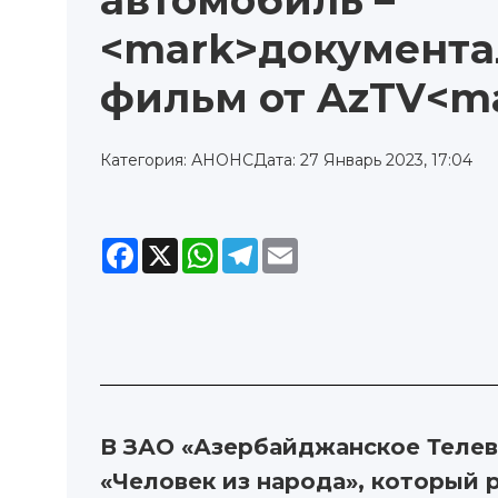
автомобиль –
<mark>документ
фильм от AzTV<m
Категория: АНОНС
Дата: 27 Январь 2023, 17:04
Facebook
X
WhatsApp
Telegram
Email
В ЗАО «Азербайджанское Телев
«Человек из народа», который