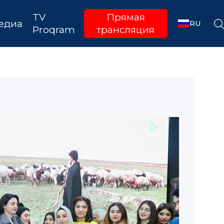
TV
Прямая
едиа
RU
Proqram
трансляция