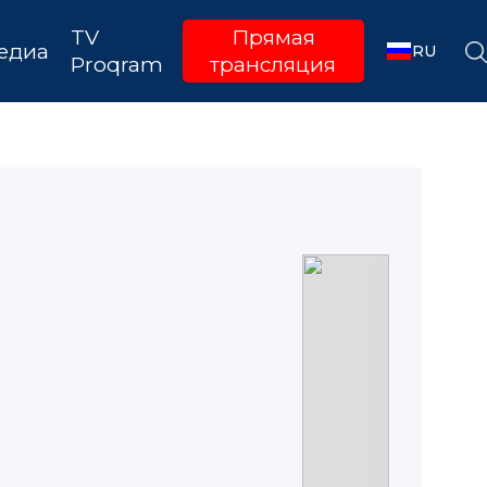
TV
Прямая
едиа
RU
Proqram
трансляция