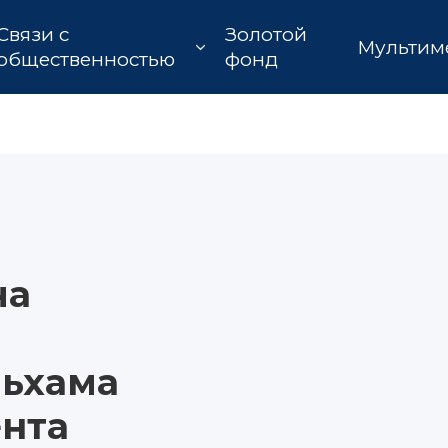
Связи с
Золотой
Мультим
общественностью
фонд
ча
ьхама
ента