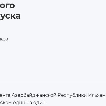
ого
уска
16:38
дента Азербайджанской Республики Ильхам
ском один на один.