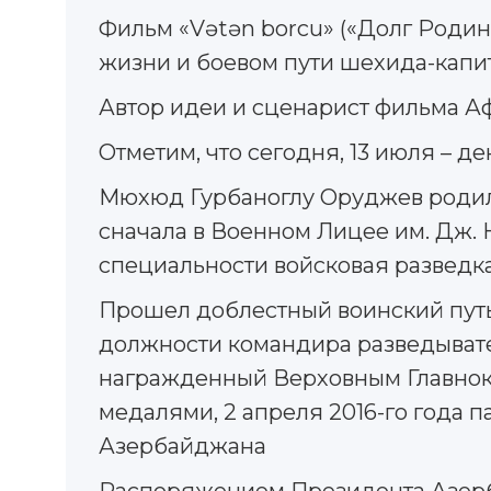
Фильм «Vətən borcu» («Долг Родин
жизни и боевом пути шехида-кап
Автор идеи и сценарист фильма А
Отметим, что сегодня, 13 июля –
Мюхюд Гурбаноглу Оруджев родился
сначала в Военном Лицее им. Дж. 
специальности войсковая разведка
Прошел доблестный воинский путь 
должности командира разведывате
награжденный Верховным Главно
медалями, 2 апреля 2016-го года 
Азербайджана