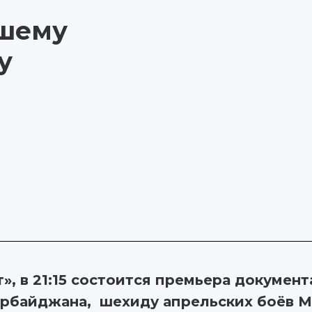
ашему
у
», в 21:15 состоится премьера докумен
ербайджана, шехиду апрельских боёв 