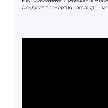
Распоряжением Президента Азер
Оруджев посмертно награжден мед