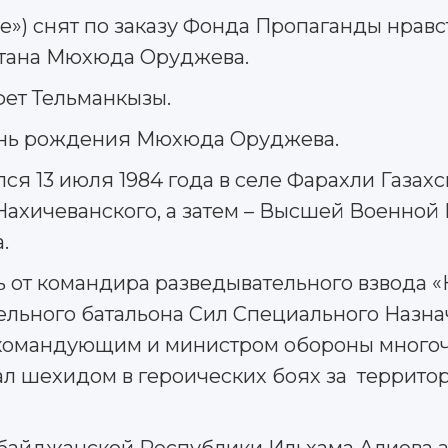
е») снят по заказу Фонда Пропаганды нравс
итана Мюхюда Оруджева.
фет Тельманкызы.
 день рождения Мюхюда Оруджева.
 13 июля 1984 года в селе Фарахли Газахс
Нахичеванского, а затем – Высшей Военной
.
от командира разведывательного взвода «Н
льного батальона Сил Специального Назна
командующим и министром обороны много
пал шехидом в героических боях за террит