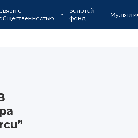
Связи с
Золотой
Мультим
общественностью
фонд
В
ра
rcu”