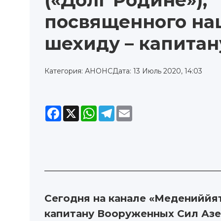
(«Долг Родине»),
посвященного н
шехиду – капитан
Категория: АНОНС
Дата: 13 Июль 2020, 14:03
Facebook
X
WhatsApp
Telegram
Email
Сегодня на канале «Медениййят
капитану Вооруженных Сил Аз