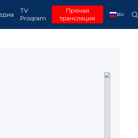
TV
Прямая
едиа
RU
Proqram
трансляция