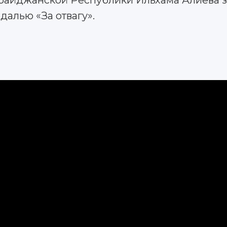
байджанской Республики Ильхама Алиева 
алью «За отвагу».