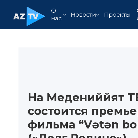
О
Новости
Проекты
нас
На Медениййят Т
состоится премье
фильма “Vətən bo