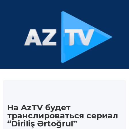
На АzTV будет
транслироваться сериал
“Diriliş Ərtoğrul”