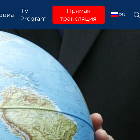
TV
Прямая
едиа
RU
Proqram
трансляция