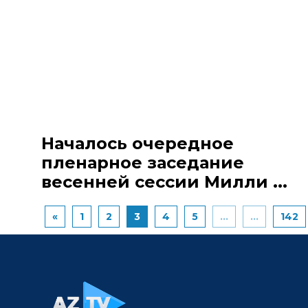
Началось очередное
пленарное заседание
весенней сессии Милли ...
«
1
2
3
4
5
...
...
142