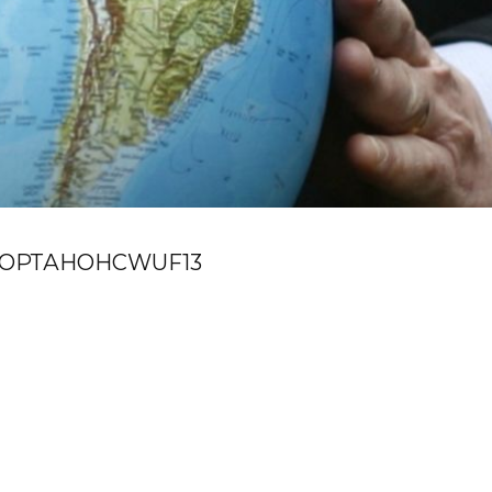
ОРТ
АНОНС
WUF13