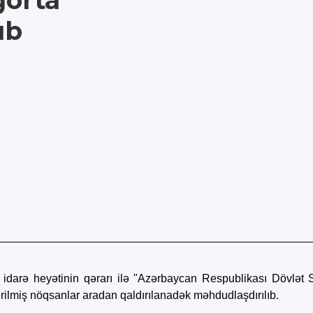
ğorta
ıb
idarə heyətinin qərarı ilə "Azərbaycan Respublikası Dövlət Sı
erilmiş nöqsanlar aradan qaldırılanadək məhdudlaşdırılıb.