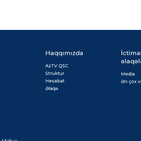
Haqqımızda
İctima
əlaqəl
AzTV QSC
Struktur
Media
Hesabat
Ən çox ve
Əlaqə