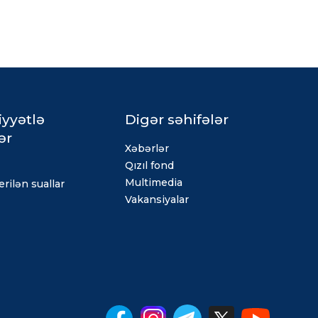
iyyətlə
Digər səhifələr
ər
Xəbərlər
Qızıl fond
Multimedia
rilən suallar
Vakansiyalar