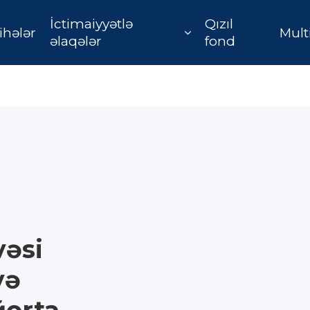
İctimaiyyətlə
Qızıl
ihələr
Mult
əlaqələr
fond
vəsi
və