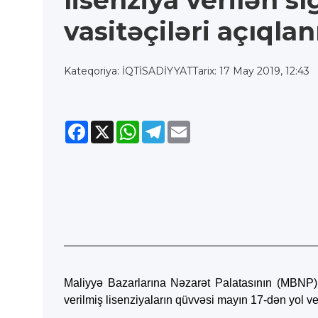
lisenziya verilən sı
vasitəçiləri açıqlan
Kateqoriya: İQTİSADİYYAT
Tarix: 17 May 2019, 12:43
Facebook
X
WhatsApp
Telegram
Email
Maliyyə Bazarlarına Nəzarət Palatasının (MBNP) 
verilmiş lisenziyaların qüvvəsi mayın 17-dən yol v