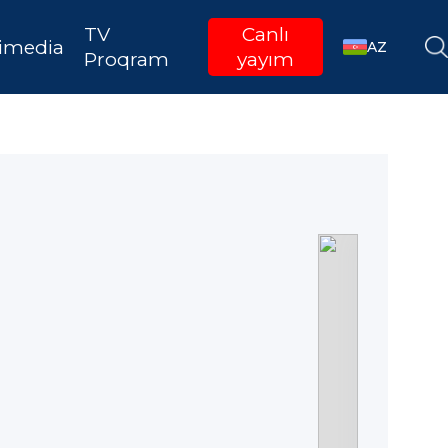
TV
Canlı
imedia
AZ
Proqram
yayım