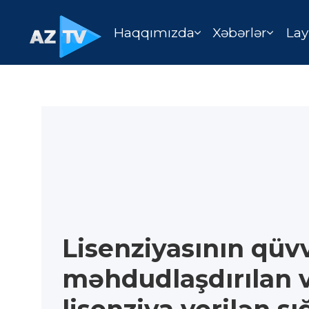
Haqqımızda
Xəbərlər
Lay
Lisenziyasının qüv
məhdudlaşdırılan 