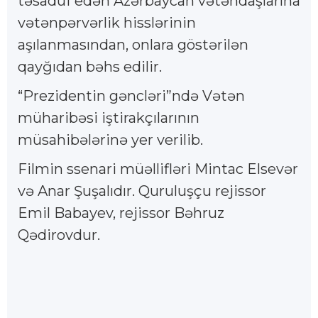
təsadüf edən Azərbaycan vətəndaşlarına
vətənpərvərlik hisslərinin
aşılanmasından, onlara göstərilən
qayğıdan bəhs edilir.
“Prezidentin gəncləri”ndə Vətən
müharibəsi iştirakçılarının
müsahibələrinə yer verilib.
Filmin ssenari müəllifləri Mintac Elsevər
və Anar Şuşalıdır. Quruluşçu rejissor
Emil Babayev, rejissor Bəhruz
Qədirovdur.