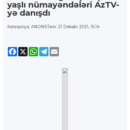
yaşlı nümayəndələri AzTV-
yə danışdı
Kateqoriya: ANONS
Tarix: 21 Dekabr 2021, 15:14
Facebook
X
WhatsApp
Telegram
Email