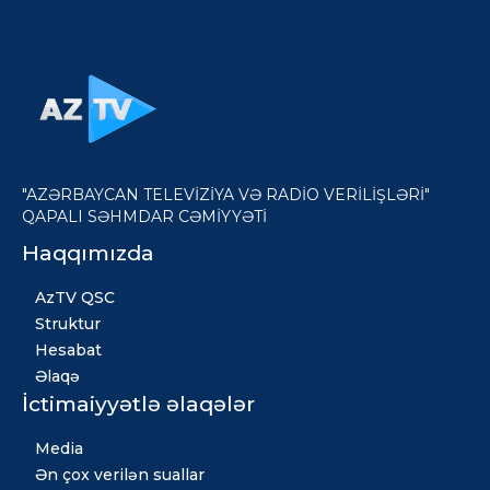
"AZƏRBAYCAN TELEVİZİYA VƏ RADİO VERİLİŞLƏRİ"
QAPALI SƏHMDAR CƏMİYYƏTİ
Haqqımızda
AzTV QSC
Struktur
Hesabat
Əlaqə
İctimaiyyətlə əlaqələr
Media
Ən çox verilən suallar