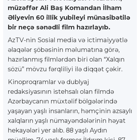
müzəffər Ali Baş Komandan İlham
Əliyevin 60 illik yubileyi münasibətilə
bir neçə sənədli film hazırlayıb.
AzTV-nin Sosial media və ictimaiyyətlə
əlaqələr şöbəsinin məlumatına görə,
hazırlanmış filmlərdən biri olan “Xalqın
sözü” mövzu fərqliliyi ilə diqqət çəkir.
Kinoproqramlar və dublyaj
redaksiyasının istehsalı olan filmdə
Azərbaycanın müxtəlif bölgələrində
yaşayan yaşlı insanların, həmçinin azsaylı
xalqların yaşlı nümayəndələrinin həyat
hekayələri yer alıb. 88 yaşlı Aydın
müəllim, 74 yaşlı fermer İldırım kişi, 87