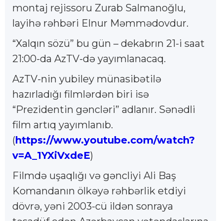
montaj rejissoru Zurab Salmanoğlu,
layihə rəhbəri Elnur Məmmədovdur.
“Xalqın sözü” bu gün – dekabrın 21-i saat
21:00-da AzTV-də yayımlanacaq.
AzTV-nin yubiley münasibətilə
hazırladığı filmlərdən biri isə
“Prezidentin gəncləri” adlanır. Sənədli
film artıq yayımlanıb.
(
https://www.youtube.com/watch?
v=A_1YXiVxdeE
)
Filmdə uşaqlığı və gəncliyi Ali Baş
Komandanın ölkəyə rəhbərlik etdiyi
dövrə, yəni 2003-cü ildən sonraya