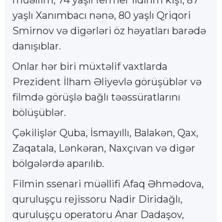
yaşlı Xanımbacı nənə, 80 yaşlı Qriqori
Smirnov və digərləri öz həyatları barədə
danışıblar.
Onlar hər biri müxtəlif vaxtlarda
Prezident İlham Əliyevlə görüşüblər və
filmdə görüşlə bağlı təəssüratlarını
bölüşüblər.
Çəkilişlər Quba, İsmayıllı, Balakən, Qax,
Zaqatala, Lənkəran, Naxçıvan və digər
bölgələrdə aparılıb.
Filmin ssenari müəllifi Afaq Əhmədova,
quruluşçu rejissoru Nadir Diridağlı,
quruluşçu operatoru Anar Dadaşov,