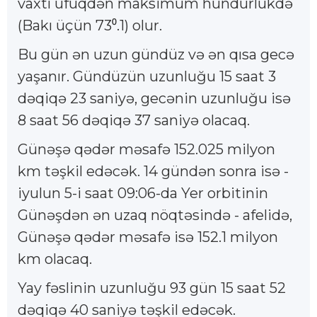
vaxtı üfüqdən maksimum hündürlükdə
(Bakı üçün 73⁰.1) olur.
Bu gün ən uzun gündüz və ən qısa gecə
yaşanır. Gündüzün uzunluğu 15 saat 3
dəqiqə 23 saniyə, gecənin uzunluğu isə
8 saat 56 dəqiqə 37 saniyə olacaq.
Günəşə qədər məsafə 152.025 milyon
km təşkil edəcək. 14 gündən sonra isə -
iyulun 5-i saat 09:06-da Yer orbitinin
Günəşdən ən uzaq nöqtəsində - afelidə,
Günəşə qədər məsafə isə 152.1 milyon
km olacaq.
Yay fəslinin uzunluğu 93 gün 15 saat 52
dəqiqə 40 saniyə təşkil edəcək.