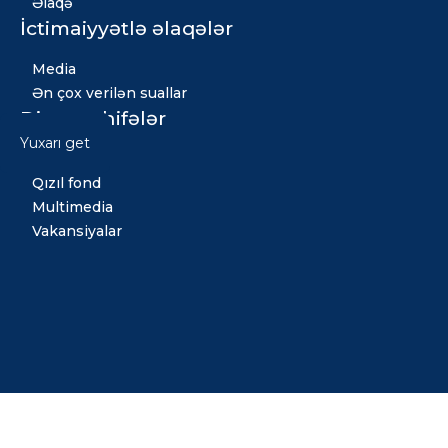
Əlaqə
İctimaiyyətlə əlaqələr
Media
Ən çox verilən suallar
Digər səhifələr
Yuxarı get
Xəbərlər
Qızıl fond
Multimedia
Vakansiyalar
Copyright © 2026 Bütün hüquqlar qorunur. Tərtib etdi: