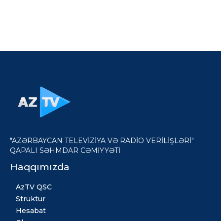
"AZƏRBAYCAN TELEVİZİYA VƏ RADİO VERİLİŞLƏRİ"
QAPALI SƏHMDAR CƏMİYYƏTİ
Haqqımızda
AzTV QSC
Struktur
Hesabat