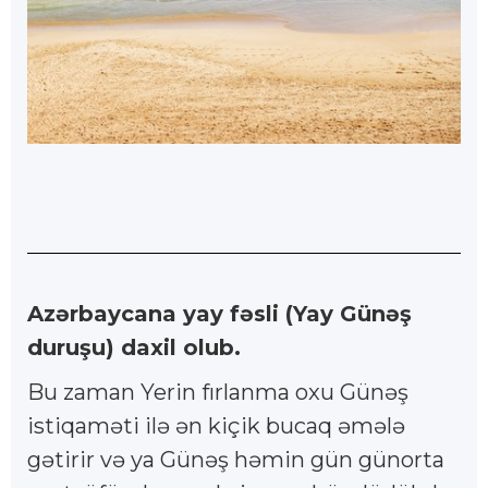
Azərbaycana yay fəsli (Yay Günəş
duruşu) daxil olub.
Bu zaman Yerin fırlanma oxu Günəş
istiqaməti ilə ən kiçik bucaq əmələ
gətirir və ya Günəş həmin gün günorta