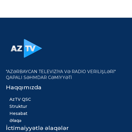
"AZƏRBAYCAN TELEVİZİYA VƏ RADİO VERİLİŞLƏRİ"
QAPALI SƏHMDAR CƏMİYYƏTİ
Haqqımızda
AzTV QSC
Struktur
Hesabat
Əlaqə
İctimaiyyətlə əlaqələr