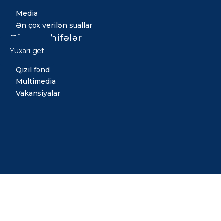
Media
Ən çox verilən suallar
Digər səhifələr
Yuxarı get
Xəbərlər
Qızıl fond
Multimedia
Vakansiyalar
Copyright © 2026 Bütün hüquqlar qorunur. Tərtib etdi:
Midiya