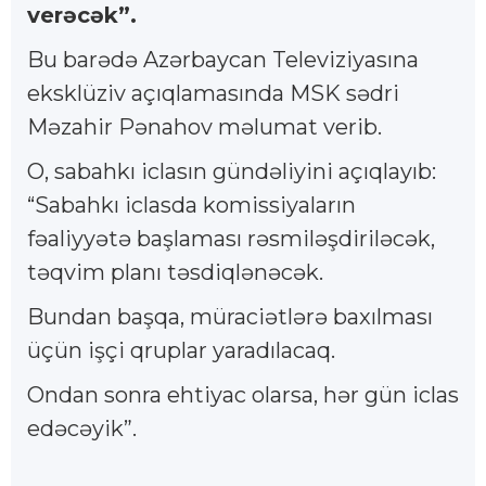
verəcək”.
Bu barədə Azərbaycan Televiziyasına
eksklüziv açıqlamasında MSK sədri
Məzahir Pənahov məlumat verib.
O, sabahkı iclasın gündəliyini açıqlayıb:
“Sabahkı iclasda komissiyaların
fəaliyyətə başlaması rəsmiləşdiriləcək,
təqvim planı təsdiqlənəcək.
Bundan başqa, müraciətlərə baxılması
üçün işçi qruplar yaradılacaq.
Ondan sonra ehtiyac olarsa, hər gün iclas
edəcəyik”.