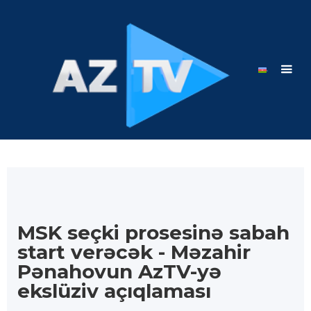
MSK seçki prosesinə sabah
start verəcək - Məzahir
Pənahovun AzTV-yə
ekslüziv açıqlaması