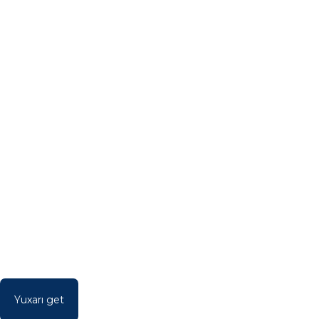
Yuxarı get