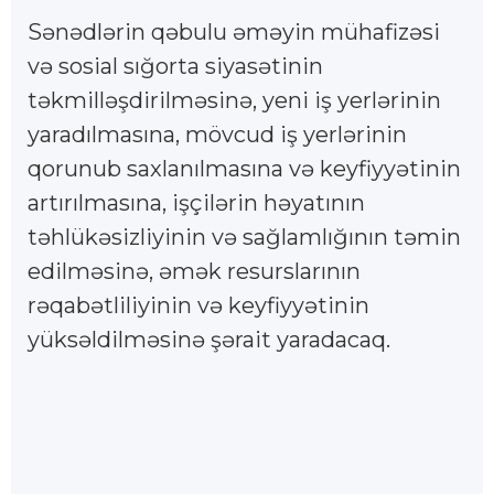
Sənədlərin qəbulu əməyin mühafizəsi
və sosial sığorta siyasətinin
təkmilləşdirilməsinə, yeni iş yerlərinin
yaradılmasına, mövcud iş yerlərinin
qorunub saxlanılmasına və keyfiyyətinin
artırılmasına, işçilərin həyatının
təhlükəsizliyinin və sağlamlığının təmin
edilməsinə, əmək resurslarının
rəqabətliliyinin və keyfiyyətinin
yüksəldilməsinə şərait yaradacaq.