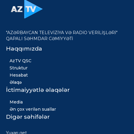
"AZƏRBAYCAN TELEVİZİYA VƏ RADİO VERİLİŞLƏRİ"
QAPALI SƏHMDAR CƏMİYYƏTİ
Haqqımızda
AzTV QSC
Struktur
Hesabat
Əlaqə
İctimaiyyətlə əlaqələr
Media
Ən çox verilən suallar
Digər səhifələr
Xəbərlər
Yuxarı get