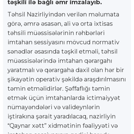
təşkili ilə bağlı əmr imzalayıb.
Təhsil Nazirliyindən verilən məlumata
görə, əmrə əsasən, ali və orta ixtisas
təhsili müəssisələrinin rəhbərləri
imtahan sessiyasını mövcud normativ
sənədlər əsasında təşkil etməli, təhsil
müəssisələrində imtahan qərargahı
yaratmalı və qərargaha daxil olan hər bir
şikayətin operativ şəkildə araşdırılmasını
təmin etməlidirlər. Şəffaflığı təmin
etmək üçün imtahanlarda ictimaiyyət
nümayəndələri və valideynlərin
iştirakına şərait yaradılacaq, nazirliyin
“Qaynar xətt” xidmətinin fəaliyyəti və