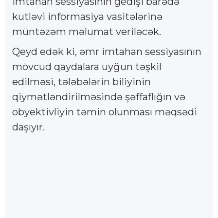
imtahan sessiyasının gedişi barədə
kütləvi informasiya vasitələrinə
müntəzəm məlumat veriləcək.
Qeyd edək ki, əmr imtahan sessiyasının
mövcud qaydalara uyğun təşkil
edilməsi, tələbələrin biliyinin
qiymətləndirilməsində şəffaflığın və
obyektivliyin təmin olunması məqsədi
daşıyır.