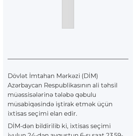
Dövlət İmtahan Mərkəzi (DİM)
Azərbaycan Respublikasının ali təhsil
müəssisələrinə tələbə qəbulu
müsabiqəsində iştirak etmək üçün
ixtisas seçimi elan edir.
DİM-dən bildirilib ki, ixtisas seçimi
iyulun 24-dən avqustun 6-sı saat 23.59-