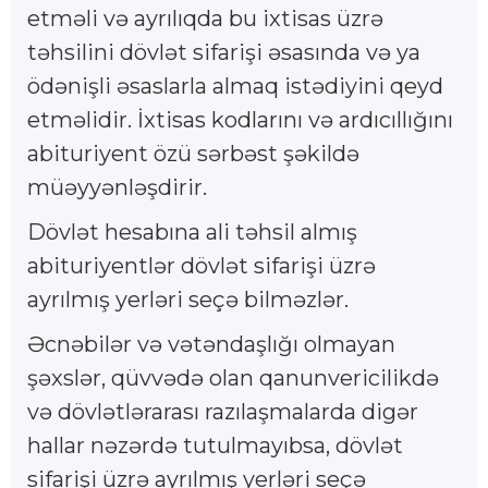
etməli və ayrılıqda bu ixtisas üzrə
təhsilini dövlət sifarişi əsasında və ya
ödənişli əsaslarla almaq istədiyini qeyd
etməlidir. İxtisas kodlarını və ardıcıllığını
abituriyent özü sərbəst şəkildə
müəyyənləşdirir.
Dövlət hesabına ali təhsil almış
abituriyentlər dövlət sifarişi üzrə
ayrılmış yerləri seçə bilməzlər.
Əcnəbilər və vətəndaşlığı olmayan
şəxslər, qüvvədə olan qanunvericilikdə
və dövlətlərarası razılaşmalarda digər
hallar nəzərdə tutulmayıbsa, dövlət
sifarişi üzrə ayrılmış yerləri seçə