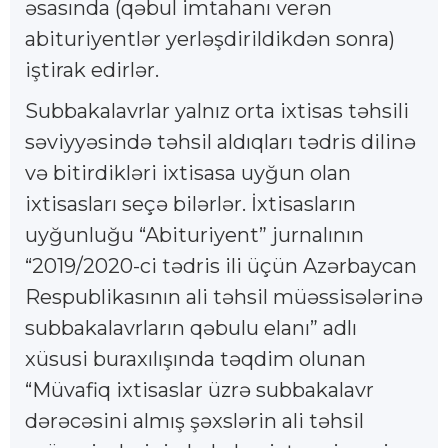
əsasında (qəbul imtahanı verən
abituriyentlər yerləşdirildikdən sonra)
iştirak edirlər.
Subbakalavrlar yalnız orta ixtisas təhsili
səviyyəsində təhsil aldıqları tədris dilinə
və bitirdikləri ixtisasa uyğun olan
ixtisasları seçə bilərlər. İxtisasların
uyğunluğu “Abituriyent” jurnalının
“2019/2020-ci tədris ili üçün Azərbaycan
Respublikasının ali təhsil müəssisələrinə
subbakalavrların qəbulu elanı” adlı
xüsusi buraxılışında təqdim olunan
“Müvafiq ixtisaslar üzrə subbakalavr
dərəcəsini almış şəxslərin ali təhsil