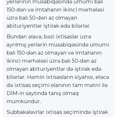
yerlərinin müsabiqəsində ümumi balı
150-dən və imtahanın ikinci mərhələsi
üzrə balı 50-dən az olmayan
abituriyentlər iştirak edə bilərlər.
Bundan əlavə, bəzi ixtisaslar üzrə
ayrılmış yerlərin müsabiqəsində ümumi
balı 150-dən az olmayan və imtahanın
ikinci mərhələsi üzrə balı 50-dən az
olmayan abituriyentlər də iştirak edə
bilərlər. Həmin ixtisasların siyahısı, eləcə
də ixtisas seçimi elanının tam mətni ilə
DİM-in saytında tanış olmaq
mümkündür.
Subbakalavrlar ixtisas seçimində iştirak