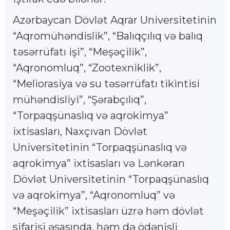
Azərbaycan Dövlət Aqrar Universitetinin
“Aqromühəndislik”, “Balıqçılıq və balıq
təsərrüfatı işi”, “Meşəçilik”,
“Aqronomluq”, “Zootexniklik”,
“Meliorasiya və su təsərrüfatı tikintisi
mühəndisliyi”, “Şərabçılıq”,
“Torpaqşünaslıq və aqrokimya”
ixtisasları, Naxçıvan Dövlət
Universitetinin “Torpaqşünaslıq və
aqrokimya” ixtisasları və Lənkəran
Dövlət Universitetinin “Torpaqşünaslıq
və aqrokimya”, “Aqronomluq” və
“Meşəçilik” ixtisasları üzrə həm dövlət
sifarişi əsasında, həm də ödənişli