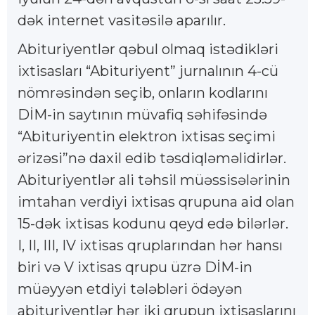
dək internet vasitəsilə aparılır.
Abituriyentlər qəbul olmaq istədikləri
ixtisasları “Abituriyent” jurnalının 4-cü
nömrəsindən seçib, onların kodlarını
DİM-in saytının müvafiq səhifəsində
“Abituriyentin elektron ixtisas seçimi
ərizəsi”nə daxil edib təsdiqləməlidirlər.
Abituriyentlər ali təhsil müəssisələrinin
imtahan verdiyi ixtisas qrupuna aid olan
15-dək ixtisas kodunu qeyd edə bilərlər.
I, II, III, IV ixtisas qruplarından hər hansı
biri və V ixtisas qrupu üzrə DİM-in
müəyyən etdiyi tələbləri ödəyən
abituriyentlər hər iki qrupun ixtisaslarını