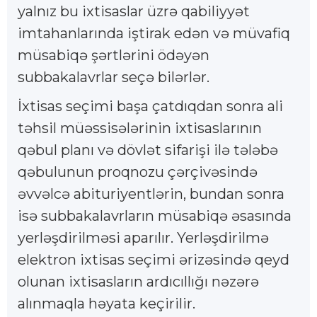
yalnız bu ixtisaslar üzrə qabiliyyət
imtahanlarında iştirak edən və müvafiq
müsabiqə şərtlərini ödəyən
subbakalavrlar seçə bilərlər.
İxtisas seçimi başa çatdıqdan sonra ali
təhsil müəssisələrinin ixtisaslarının
qəbul planı və dövlət sifarişi ilə tələbə
qəbulunun proqnozu çərçivəsində
əvvəlcə abituriyentlərin, bundan sonra
isə subbakalavrların müsabiqə əsasında
yerləşdirilməsi aparılır. Yerləşdirilmə
elektron ixtisas seçimi ərizəsində qeyd
olunan ixtisasların ardıcıllığı nəzərə
alınmaqla həyata keçirilir.