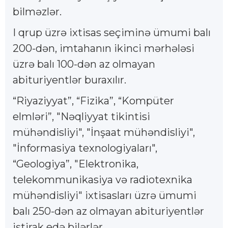
bilməzlər.
I qrup üzrə ixtisas seçiminə ümumi balı
200-dən, imtahanın ikinci mərhələsi
üzrə balı 100-dən az olmayan
abituriyentlər buraxılır.
“Riyaziyyat”, “Fizika”, “Kompüter
elmləri”, "Nəqliyyat tikintisi
mühəndisliyi", "İnşaat mühəndisliyi",
"İnformasiya texnologiyaları",
“Geologiya”, "Elektronika,
telekommunikasiya və radiotexnika
mühəndisliyi" ixtisasları üzrə ümumi
balı 250-dən az olmayan abituriyentlər
iştirak edə bilərlər.