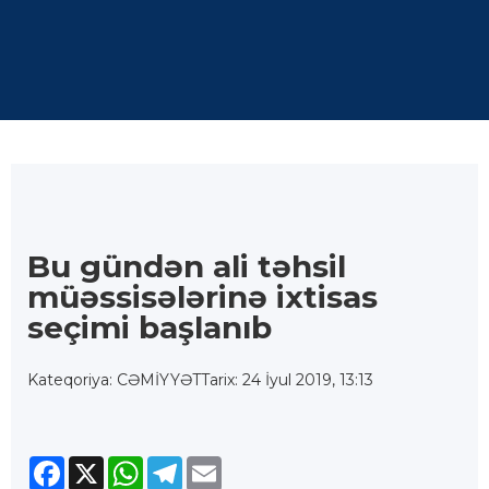
Bu gündən ali təhsil
müəssisələrinə ixtisas
seçimi başlanıb
Kateqoriya: CƏMİYYƏT
Tarix: 24 İyul 2019, 13:13
Facebook
X
WhatsApp
Telegram
Email