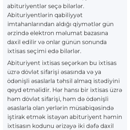
abituriyentlər seçə bilərlər.
Abituriyentlərin qabiliyyət
imtahanlarından aldığı qiymətlər gün
ərzində elektron məlumat bazasına
daxil edilir və onlar günün sonunda
ixtisas seçimi edə bilərlər.
Abituriyent ixtisas seçərkən bu ixtisas
üzrə dövlət sifarişi əsasında və ya
ödənişli əsaslarla təhsil almaq istədiyini
qeyd etməlidir. Hər hansı bir ixtisas üzrə
həm dövlət sifarişi, həm də ödənişli
əsaslarla olan yerlərin müsabiqəsində
iştirak etmək istəyən abituriyent həmin
ixtisasın kodunu ərizəyə iki dəfə daxil