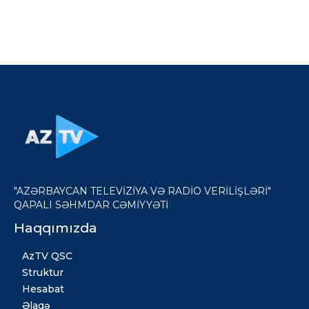
"AZƏRBAYCAN TELEVİZİYA VƏ RADİO VERİLİŞLƏRİ"
QAPALI SƏHMDAR CƏMİYYƏTİ
Haqqımızda
AzTV QSC
Struktur
Hesabat
Əlaqə