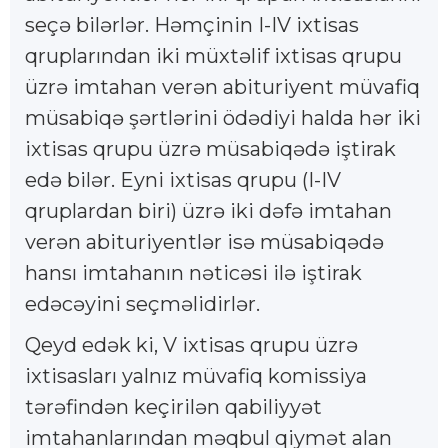
seçə bilərlər. Həmçinin I-IV ixtisas
qruplarından iki müxtəlif ixtisas qrupu
üzrə imtahan verən abituriyent müvafiq
müsabiqə şərtlərini ödədiyi halda hər iki
ixtisas qrupu üzrə müsabiqədə iştirak
edə bilər. Eyni ixtisas qrupu (I-IV
qruplardan biri) üzrə iki dəfə imtahan
verən abituriyentlər isə müsabiqədə
hansı imtahanın nəticəsi ilə iştirak
edəcəyini seçməlidirlər.
Qeyd edək ki, V ixtisas qrupu üzrə
ixtisasları yalnız müvafiq komissiya
tərəfindən keçirilən qabiliyyət
imtahanlarından məqbul qiymət alan