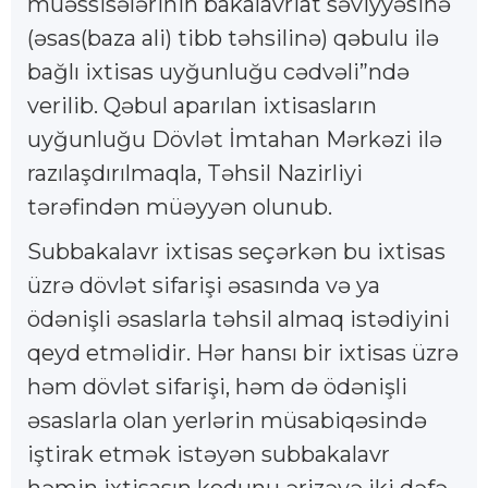
müəssisələrinin bakalavriat səviyyəsinə
(əsas(baza ali) tibb təhsilinə) qəbulu ilə
bağlı ixtisas uyğunluğu cədvəli”ndə
verilib. Qəbul aparılan ixtisasların
uyğunluğu Dövlət İmtahan Mərkəzi ilə
razılaşdırılmaqla, Təhsil Nazirliyi
tərəfindən müəyyən olunub.
Subbakalavr ixtisas seçərkən bu ixtisas
üzrə dövlət sifarişi əsasında və ya
ödənişli əsaslarla təhsil almaq istədiyini
qeyd etməlidir. Hər hansı bir ixtisas üzrə
həm dövlət sifarişi, həm də ödənişli
əsaslarla olan yerlərin müsabiqəsində
iştirak etmək istəyən subbakalavr