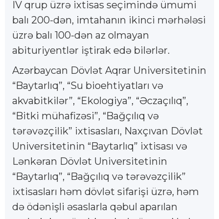
IV qrup üzrə ixtisas seçimində ümumi
balı 200-dən, imtahanın ikinci mərhələsi
üzrə balı 100-dən az olmayan
abituriyentlər iştirak edə bilərlər.
Azərbaycan Dövlət Aqrar Universitetinin
“Baytarlıq”, “Su bioehtiyatları və
akvabitkilər”, “Ekologiya”, “Əczaçılıq”,
“Bitki mühafizəsi”, “Bağçılıq və
tərəvəzçilik” ixtisasları, Naxçıvan Dövlət
Universitetinin “Baytarlıq” ixtisası və
Lənkəran Dövlət Universitetinin
“Baytarlıq”, “Bağçılıq və tərəvəzçilik”
ixtisasları həm dövlət sifarişi üzrə, həm
də ödənişli əsaslarla qəbul aparılan