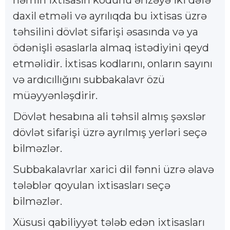
həmin ixtisasın kodunu ərizəyə iki dəfə
daxil etməli və ayrılıqda bu ixtisas üzrə
təhsilini dövlət sifarişi əsasında və ya
ödənişli əsaslarla almaq istədiyini qeyd
etməlidir. İxtisas kodlarını, onların sayını
və ardıcıllığını subbakalavr özü
müəyyənləşdirir.
Dövlət hesabına ali təhsil almış şəxslər
dövlət sifarişi üzrə ayrılmış yerləri seçə
bilməzlər.
Subbakalavrlar xarici dil fənni üzrə əlavə
tələblər qoyulan ixtisasları seçə
bilməzlər.
Xüsusi qabiliyyət tələb edən ixtisasları