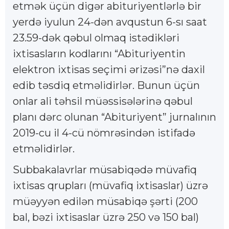
etmək üçün digər abituriyentlərlə bir
yerdə iyulun 24-dən avqustun 6-sı saat
23.59-dək qəbul olmaq istədikləri
ixtisasların kodlarını “Abituriyentin
elektron ixtisas seçimi ərizəsi”nə daxil
edib təsdiq etməlidirlər. Bunun üçün
onlar ali təhsil müəssisələrinə qəbul
planı dərc olunan “Abituriyent” jurnalının
2019-cu il 4-cü nömrəsindən istifadə
etməlidirlər.
Subbakalavrlar müsabiqədə müvafiq
ixtisas qrupları (müvafiq ixtisaslar) üzrə
müəyyən edilən müsabiqə şərti (200
bal, bəzi ixtisaslar üzrə 250 və 150 bal)