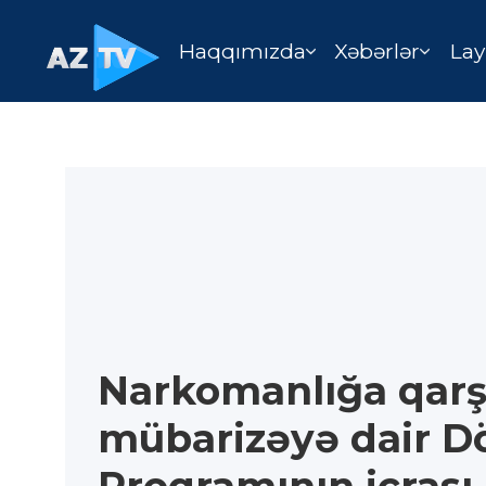
Haqqımızda
Xəbərlər
Lay
Narkomanlığa qarş
mübarizəyə dair D