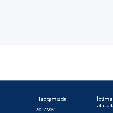
Haqqımızda
İctima
əlaqəl
AzTV QSC