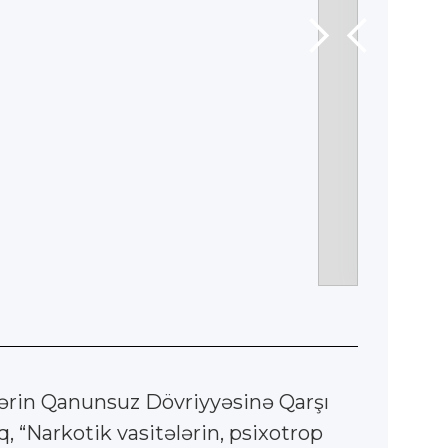
lərin Qanunsuz Dövriyyəsinə Qarşı
 “Narkotik vasitələrin, psixotrop