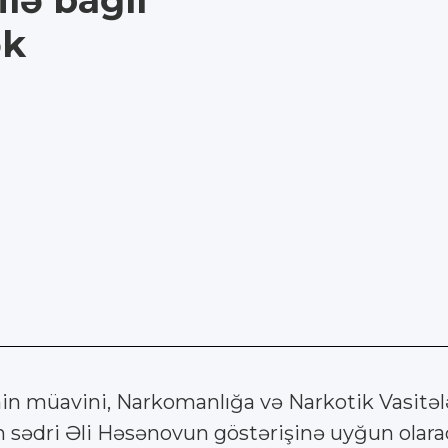
ilə bağlı
ək
in müavini, Narkomanlığa və Narkotik Vasitə
sədri Əli Həsənovun göstərişinə uyğun olaraq,