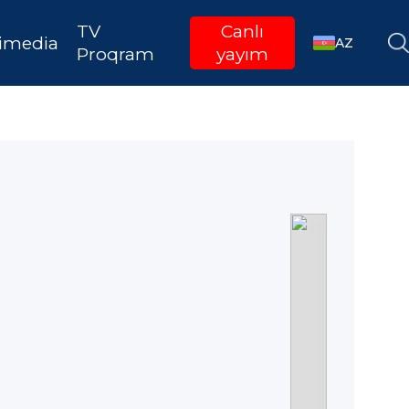
TV
Canlı
imedia
AZ
Proqram
yayım