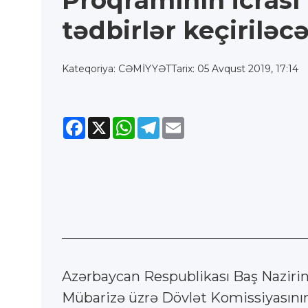
Proqramının icrası 
tədbirlər keçiriləc
Kateqoriya: CƏMİYYƏT
Tarix: 05 Avqust 2019, 17:14
Facebook
X
WhatsApp
Telegram
Email
Azərbaycan Respublikası Baş Nazirin
Mübarizə üzrə Dövlət Komissiyasının 