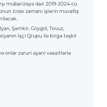
rşı mübarizəyə dair 2019-2024-cü
onun icrası zamanı işlərin müvafiq
riləcək.
alyan, Şəmkir, Göygöl, Tovuz,
yanın İşçi Qrupu ilə birgə təşkil
 onlar zəruri əyani vəsaitlərlə