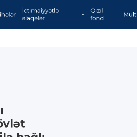
İctimaiyyətlə
Qızıl
ihələr
Mult
əlaqələr
fond
ı
övlət