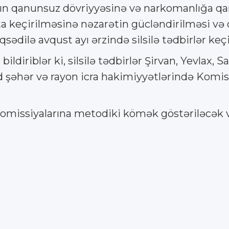
nın qanunsuz dövriyyəsinə və narkomanlığa qa
a keçirilməsinə nəzarətin gücləndirilməsi və 
sədilə avqust ayı ərzində silsilə tədbirlər keçi
iriblər ki, silsilə tədbirlər Şirvan, Yevlax, S
d şəhər və rayon icra hakimiyyətlərində Komissi
omissiyalarına metodiki kömək göstəriləcək və