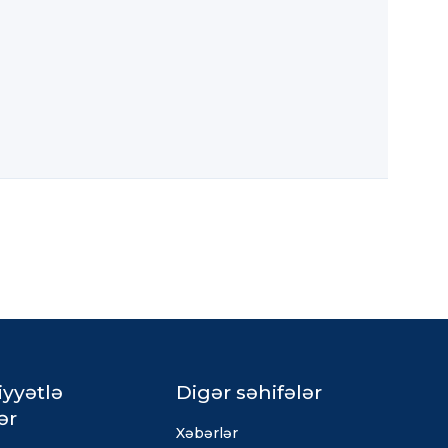
iyyətlə
Digər səhifələr
ər
Xəbərlər