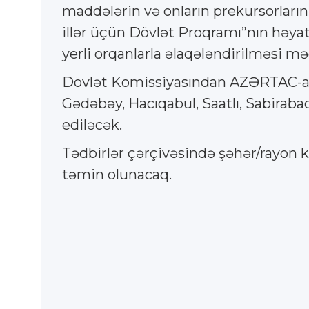
maddələrin və onların prekursorları
illər üçün Dövlət Proqramı”nın həyat
yerli orqanlarla əlaqələndirilməsi məq
Dövlət Komissiyasından AZƏRTAC-a bild
Gədəbəy, Hacıqabul, Saatlı, Sabiraba
ediləcək.
Tədbirlər çərçivəsində şəhər/rayon k
təmin olunacaq.