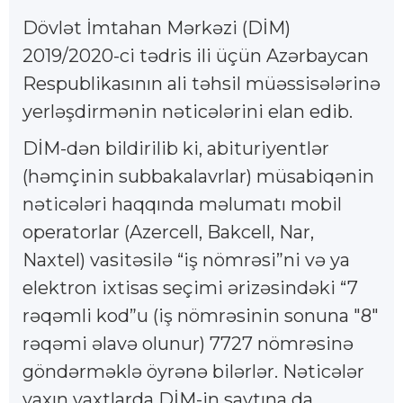
Dövlət İmtahan Mərkəzi (DİM)
2019/2020-ci tədris ili üçün Azərbaycan
Respublikasının ali təhsil müəssisələrinə
yerləşdirmənin nəticələrini elan edib.
DİM-dən bildirilib ki, abituriyentlər
(həmçinin subbakalavrlar) müsabiqənin
nəticələri haqqında məlumatı mobil
operatorlar (Azercell, Bakcell, Nar,
Naxtel) vasitəsilə “iş nömrəsi”ni və ya
elektron ixtisas seçimi ərizəsindəki “7
rəqəmli kod”u (iş nömrəsinin sonuna "8"
rəqəmi əlavə olunur) 7727 nömrəsinə
göndərməklə öyrənə bilərlər. Nəticələr
yaxın vaxtlarda DİM-in saytına da