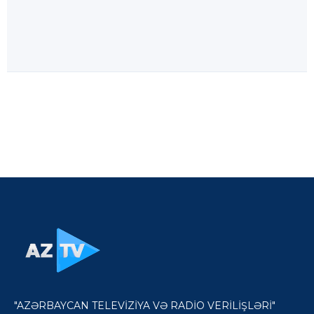
"AZƏRBAYCAN TELEVİZİYA VƏ RADİO VERİLİŞLƏRİ"