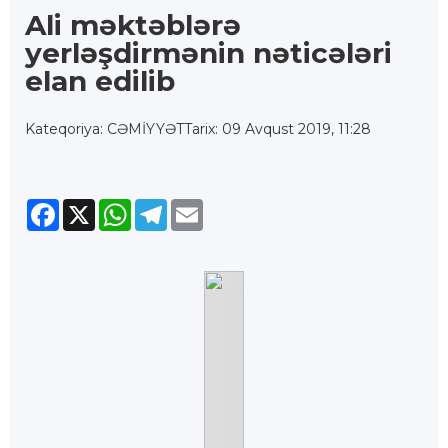
Ali məktəblərə
yerləşdirmənin nəticələri
elan edilib
Kateqoriya: CƏMİYYƏT
Tarix: 09 Avqust 2019, 11:28
Facebook
X
WhatsApp
Telegram
Email