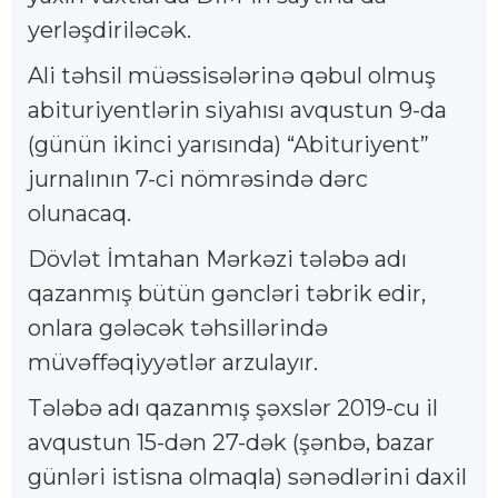
yerləşdiriləcək.
Ali təhsil müəssisələrinə qəbul olmuş
abituriyentlərin siyahısı avqustun 9-da
(günün ikinci yarısında) “Abituriyent”
jurnalının 7-ci nömrəsində dərc
olunacaq.
Dövlət İmtahan Mərkəzi tələbə adı
qazanmış bütün gəncləri təbrik edir,
onlara gələcək təhsillərində
müvəffəqiyyətlər arzulayır.
Tələbə adı qazanmış şəxslər 2019-cu il
avqustun 15-dən 27-dək (şənbə, bazar
günləri istisna olmaqla) sənədlərini daxil