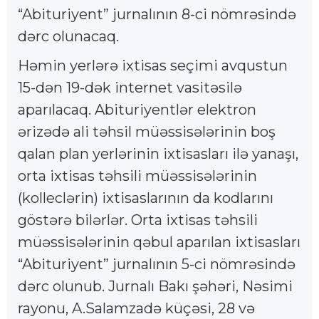
“Abituriyent” jurnalının 8-ci nömrəsində
dərc olunacaq.
Həmin yerlərə ixtisas seçimi avqustun
15-dən 19-dək internet vasitəsilə
aparılacaq. Abituriyentlər elektron
ərizədə ali təhsil müəssisələrinin boş
qalan plan yerlərinin ixtisasları ilə yanaşı,
orta ixtisas təhsili müəssisələrinin
(kolleclərin) ixtisaslarının da kodlarını
göstərə bilərlər. Orta ixtisas təhsili
müəssisələrinin qəbul aparılan ixtisasları
“Abituriyent” jurnalının 5-ci nömrəsində
dərc olunub. Jurnalı Bakı şəhəri, Nəsimi
rayonu, A.Salamzadə küçəsi, 28 və