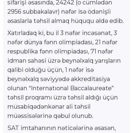
sifarişi əsasında, 24242 (o cümlədən
2956 subbakalavr) nəfər isə ödənişli
əsaslarla təhsil almaq hüququ əldə edib.
Xatırladaq ki, bu il 3 nəfər incəsənət, 3
nəfər dünya fənn olimpiadası, 21 nəfər
respublika fənn olimpiadası, 71 nəfər
idman sahəsi üzrə beynəlxalq yarışların
qalibi olduğu üçün, 1 nəfər isə
beynəlxalq səviyyədə akkreditasiya
olunan “Internatıonal Baccalaureate”
təhsil proqramı üzrə təhsil aldığı üçün
müsabiqədənkənar ali təhsil
müəssisələrinə qəbul olunub.
SAT imtahanının nəticələrinə əsasən,