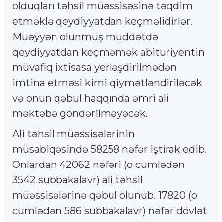
olduqları təhsil müəssisəsinə təqdim
etməklə qeydiyyatdan keçməlidirlər.
Müəyyən olunmuş müddətdə
qeydiyyatdan keçməmək abituriyentin
müvafiq ixtisasa yerləşdirilmədən
imtina etməsi kimi qiymətləndiriləcək
və onun qəbul haqqında əmri ali
məktəbə göndərilməyəcək.
Ali təhsil müəssisələrinin
müsabiqəsində 58258 nəfər iştirak edib.
Onlardan 42062 nəfəri (o cümlədən
3542 subbakalavr) ali təhsil
müəssisələrinə qəbul olunub. 17820 (o
cümlədən 586 subbakalavr) nəfər dövlət