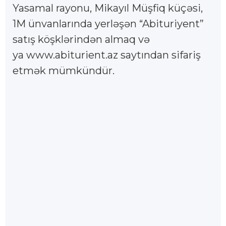
Yasamal rayonu, Mikayıl Müşfiq küçəsi,
1M ünvanlarında yerləşən “Abituriyent”
satış köşklərindən almaq və
ya www.abiturient.az saytından sifariş
etmək mümkündür.