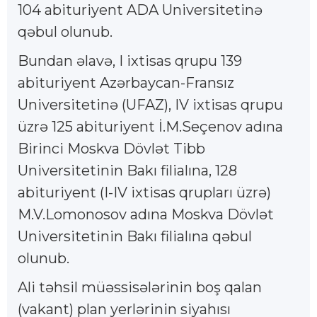
104 abituriyent ADA Universitetinə
qəbul olunub.
Bundan əlavə, I ixtisas qrupu 139
abituriyent Azərbaycan-Fransız
Universitetinə (UFAZ), IV ixtisas qrupu
üzrə 125 abituriyent İ.M.Seçenov adına
Birinci Moskva Dövlət Tibb
Universitetinin Bakı filialına, 128
abituriyent (I-IV ixtisas qrupları üzrə)
M.V.Lomonosov adına Moskva Dövlət
Universitetinin Bakı filialına qəbul
olunub.
Ali təhsil müəssisələrinin boş qalan
(vakant) plan yerlərinin siyahısı