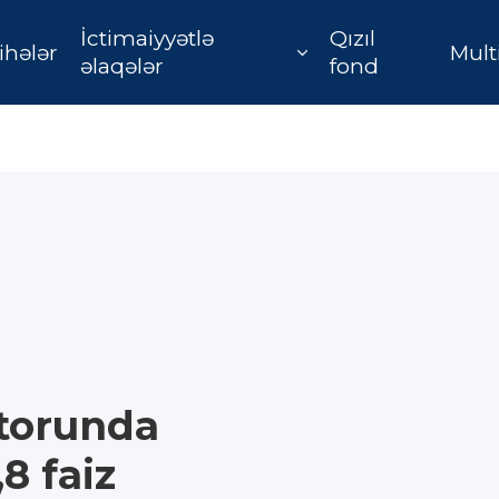
İctimaiyyətlə
Qızıl
ihələr
Mult
əlaqələr
fond
ktorunda
8 faiz