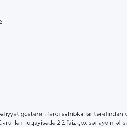
02
liyyət göstərən fərdi sahibkarlar tərəfindən y
övrü ilə müqayisədə 2,2 faiz çox sənaye məhsul