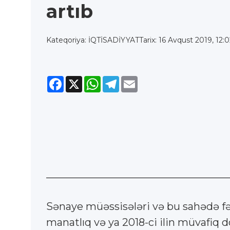
artıb
Kateqoriya: İQTİSADİYYAT
Tarix: 16 Avqust 2019, 12:
Facebook
X
WhatsApp
Telegram
Email
Sənaye müəssisələri və bu sahədə fəa
manatlıq və ya 2018-ci ilin müvafiq d