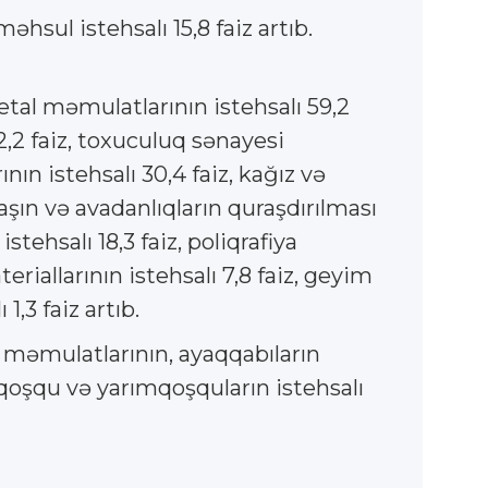
hsul istehsalı 15,8 faiz artıb.
tal məmulatlarının istehsalı 59,2
52,2 faiz, toxuculuq sənayesi
nın istehsalı 30,4 faiz, kağız və
maşın və avadanlıqların quraşdırılması
stehsalı 18,3 faiz, poliqrafiya
teriallarının istehsalı 7,8 faiz, geyim
1,3 faiz artıb.
əri məmulatlarının, ayaqqabıların
l, qoşqu və yarımqoşquların istehsalı