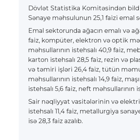
Dövlət Statistika Komitəsindən bildir
Sənaye məhsulunun 25,1 faizi emal s
Emal sektorunda ağacın emalı və ağac
faiz, kompüter, elektron və optik məhs
məhsullarının istehsalı 40,9 faiz, meb
karton istehsalı 28,5 faiz, rezin və p
və təmiri işləri 26,4 faiz, tütün məmula
məhsullarının istehsalı 14,9 faiz, maşın
istehsalı 5,6 faiz, neft məhsullarının is
Sair nəqliyyat vasitələrinin və elektri
istehsalı 11,4 faiz, metallurgiya səna
isə 28,3 faiz azalıb.