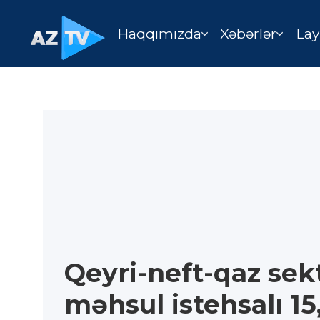
Haqqımızda
Xəbərlər
Lay
Qeyri-neft-qaz se
məhsul istehsalı 15,