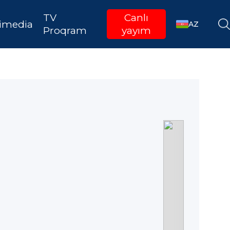
TV
Canlı
imedia
AZ
Proqram
yayım