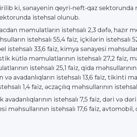
ilib ki, sənayenin qeyri-neft-qaz sektorunda mə
ektorunda istehsal olunub.
dan məmulatların istehsalı 2,3 dəfə, hazır me
ulların istehsalı 55,4 faiz, içkilərin istehsalı 
el istehsalı 33,6 faiz, kimya sənayesi məhsulları
lastik kütlə məmulatlarının istehsalı 27,2 faiz, 
tlarının istehsalı 25,1 faiz, qida məhsullarının i
 və avadanlıqların istehsalı 13,6 faiz, tikinti ma
tehsalı 1,4 faiz, əczaçılıq məhsullarının istehsalı 
k avadanlıqlarının istehsalı 7,5 faiz, dəri və d
yesi məhsullarının istehsalı 17,6 faiz, avtomobi