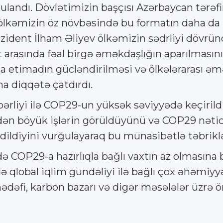
landı. Dövlətimizin başçısı Azərbaycan tərəfin
, ölkəmizin öz növbəsində bu formatın daha d
ident İlham Əliyev ölkəmizin sədrliyi dövründ
arasında fəal birgə əməkdaşlığın aparılmasının 
da etimadın gücləndirilməsi və ölkələrarası əm
a diqqətə çatdırdı.
liyi ilə COP29-un yüksək səviyyədə keçirildiyi
n böyük işlərin görüldüyünü və COP29 nəticəs
dildiyini vurğulayaraq bu münasibətlə təbriklə
ə COP29-a hazırlıqla bağlı vaxtın az olmasına 
qlobal iqlim gündəliyi ilə bağlı çox əhəmiyyət
ədəfi, karbon bazarı və digər məsələlər üzrə 