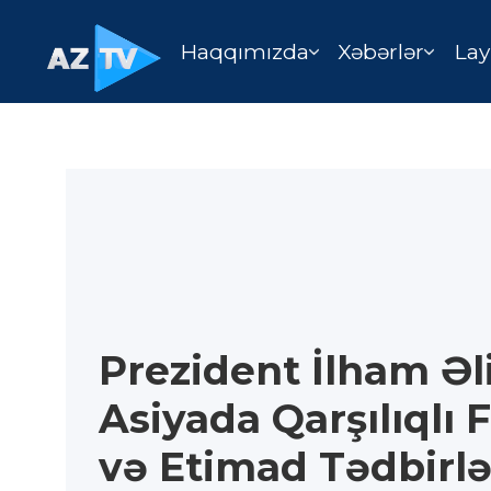
Haqqımızda
Xəbərlər
Lay
Prezident İlham Əl
Asiyada Qarşılıqlı 
və Etimad Tədbirlə