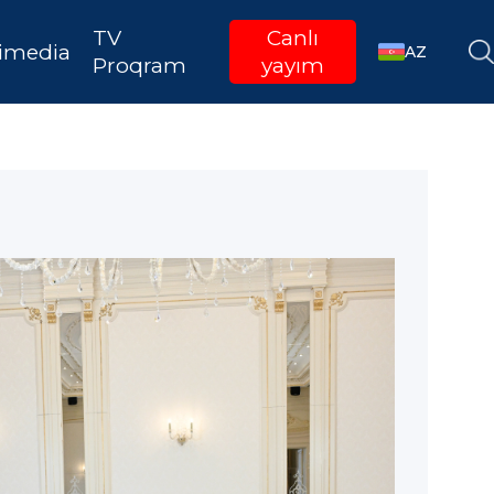
TV
Canlı
imedia
AZ
Proqram
yayım