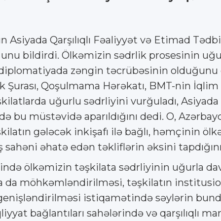
 Asiyada Qarşılıqlı Fəaliyyət və Etimad Tədbir
bildirdi. Ölkəmizin sədrlik prosesinin uğur
diplomatiyada zəngin təcrübəsinin olduğunu q
k Şurası, Qoşulmama Hərəkatı, BMT-nin İqlim 
ilatlarda uğurlu sədrliyini vurğuladı, Asiyada 
 də bu müstəvidə aparıldığını dedi. O, Azərba
atın gələcək inkişafı ilə bağlı, həmçinin ölk
ahəni əhatə edən təkliflərin əksini tapdığını 
ndə ölkəmizin təşkilata sədrliyinin uğurla dav
 da möhkəmləndirilməsi, təşkilatın institusion
genişləndirilməsi istiqamətində səylərin bund
liyyat bağlantıları sahələrində və qarşılıqlı m