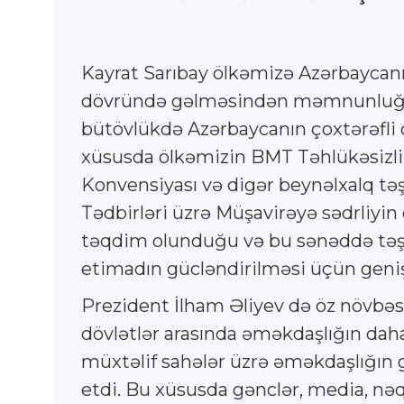
Kayrat Sarıbay ölkəmizə Azərbaycanın
dövründə gəlməsindən məmnunluğunu 
bütövlükdə Azərbaycanın çoxtərəfli 
xüsusda ölkəmizin BMT Təhlükəsizli
Konvensiyası və digər beynəlxalq təşk
Tədbirləri üzrə Müşavirəyə sədrliyin
təqdim olunduğu və bu sənəddə təşkil
etimadın gücləndirilməsi üçün geniş s
Prezident İlham Əliyev də öz növbəsi
dövlətlər arasında əməkdaşlığın daha
müxtəlif sahələr üzrə əməkdaşlığın 
etdi. Bu xüsusda gənclər, media, nəq