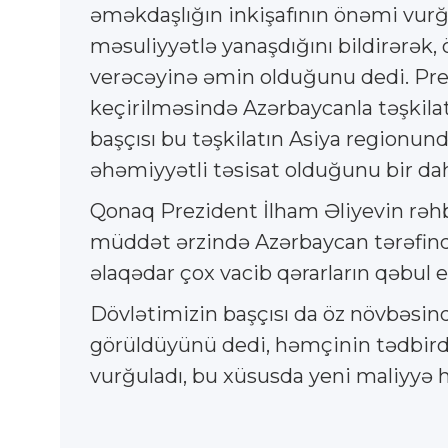
əməkdaşlığın inkişafının önəmi vurğu
məsuliyyətlə yanaşdığını bildirərək
verəcəyinə əmin olduğunu dedi. Prez
keçirilməsində Azərbaycanla təşkilat 
başçısı bu təşkilatın Asiya regionun
əhəmiyyətli təsisat olduğunu bir dah
Qonaq Prezident İlham Əliyevin rəhbər
müddət ərzində Azərbaycan tərəfində
əlaqədar çox vacib qərarların qəbul e
Dövlətimizin başçısı da öz növbəsind
görüldüyünü dedi, həmçinin tədbirdə 
vurğuladı, bu xüsusda yeni maliyyə h