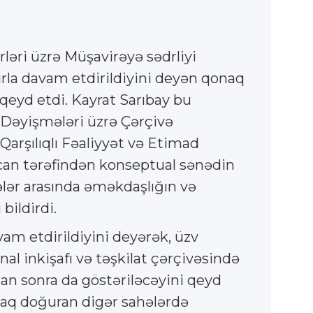
ləri üzrə Müşavirəyə sədrliyi
la davam etdirildiyini deyən qonaq
eyd etdi. Kayrat Sarıbay bu
Dəyişmələri üzrə Çərçivə
Qarşılıqlı Fəaliyyət və Etimad
ycan tərəfindən konseptual sənədin
ələr arasında əməkdaşlığın və
bildirdi.
am etdirildiyini deyərək, üzv
al inkişafı və təşkilat çərçivəsində
an sonra da göstəriləcəyini qeyd
araq doğuran digər sahələrdə