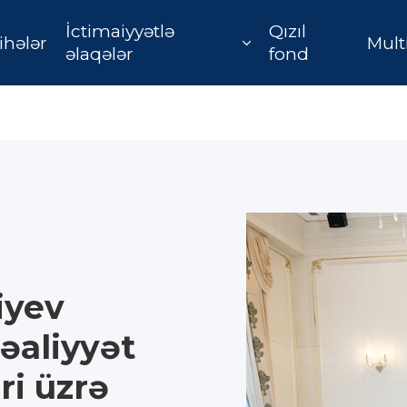
İctimaiyyətlə
Qızıl
ihələr
Mult
əlaqələr
fond
iyev
Fəaliyyət
ri üzrə