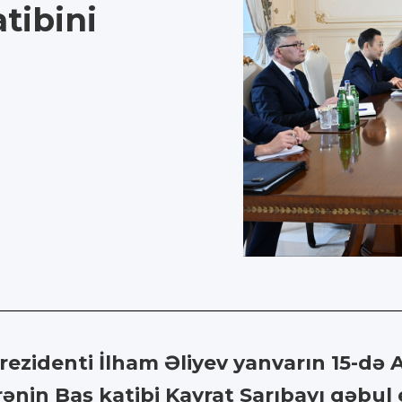
tibini
zidenti İlham Əliyev yanvarın 15-də As
ənin Baş katibi Kayrat Sarıbayı qəbul 