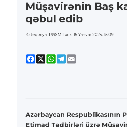
Müşavirənin Baş ka
qəbul edib
Kateqoriya: RƏSMİ
Tarix: 15 Yanvar 2025, 15:09
Facebook
X
WhatsApp
Telegram
Email
Azərbaycan Respublikasının Pre
Etimad Tədbirləri üzrə Müşavir