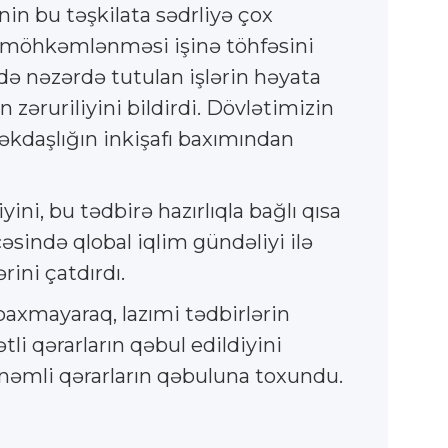
in bu təşkilata sədrliyə çox
a möhkəmlənməsi işinə töhfəsini
ə nəzərdə tutulan işlərin həyata
zəruriliyini bildirdi. Dövlətimizin
əkdaşlığın inkişafı baxımından
ni, bu tədbirə hazırlıqla bağlı qısa
ində qlobal iqlim gündəliyi ilə
rini çatdırdı.
baxmayaraq, lazımi tədbirlərin
li qərarların qəbul edildiyini
önəmli qərarların qəbuluna toxundu.